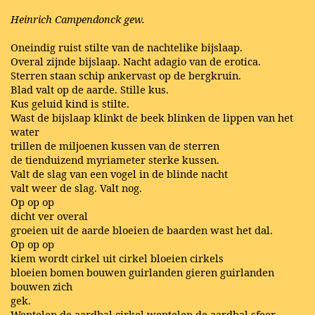
Heinrich Campendonck gew.
Oneindig ruist stilte van de nachtelike bijslaap.
Overal zijnde bijslaap. Nacht adagio van de erotica.
Sterren staan schip ankervast op de bergkruin.
Blad valt op de aarde. Stille kus.
Kus geluid kind is stilte.
Wast de bijslaap klinkt de beek blinken de lippen van het
water
trillen de miljoenen kussen van de sterren
de tienduizend myriameter sterke kussen.
Valt de slag van een vogel in de blinde nacht
valt weer de slag. Valt nog.
Op op op
dicht ver overal
groeien uit de aarde bloeien de baarden wast het dal.
Op op op
kiem wordt cirkel uit cirkel bloeien cirkels
bloeien bomen bouwen guirlanden gieren guirlanden
bouwen zich
gek.
Wentelen de aardbal cirkel wentelen de aardbal sfeer