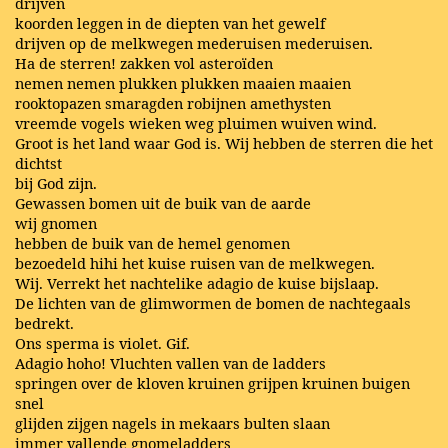
drijven
koorden leggen in de diepten van het gewelf
drijven op de melkwegen mederuisen mederuisen.
Ha de sterren! zakken vol asteroïden
nemen nemen plukken plukken maaien maaien
rooktopazen smaragden robijnen amethysten
vreemde vogels wieken weg pluimen wuiven wind.
Groot is het land waar God is. Wij hebben de sterren die het
dichtst
bij God zijn.
Gewassen bomen uit de buik van de aarde
wij gnomen
hebben de buik van de hemel genomen
bezoedeld hihi het kuise ruisen van de melkwegen.
Wij. Verrekt het nachtelike adagio de kuise bijslaap.
De lichten van de glimwormen de bomen de nachtegaals
bedrekt.
Ons sperma is violet. Gif.
Adagio hoho! Vluchten vallen van de ladders
springen over de kloven kruinen grijpen kruinen buigen
snel
glijden zijgen nagels in mekaars bulten slaan
immer vallende gnomeladders