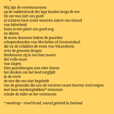
Wij zijn de overwonnenen
op de zuiderstrook der lage landen langs de zee
De zee was niet ons goed
al schuren hare zoute waatren zuiver ons strand
van bitterheid
Soms is een plant ons goed nog
en dieren
Ik meen daarmee buiten de paarden
schepershonden van Mechelen of Groenendaal
die na de schilders de roem van Vlaanderen
over de grenzen dragen
Herkennen zij in ons hun maats
der volle maat
van slagen
Zien paardenogen aan wier staren
het denken om het leed verglijdt
in de verte
de ster die ons niet begeleidt
Om de geraniën die aan de vensters onzer hoeven God roepen
met haar meekraplakken* stemmen
schokt de stilte en het verstarren
* meekrap = rood kruid, vooral geteeld in Zeeland