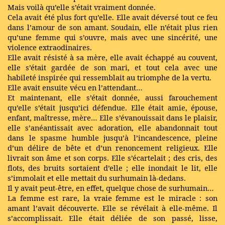
Mais voilà qu’elle s’était vraiment donnée.
Cela avait été plus fort qu’elle. Elle avait déversé tout ce feu
dans l’amour de son amant. Soudain, elle n’était plus rien
qu’une femme qui s’ouvre, mais avec une sincérité, une
violence extraodinaires.
Elle avait résisté à sa mère, elle avait échappé au couvent,
elle s’était gardée de son mari, et tout cela avec une
habileté inspirée qui ressemblait au triomphe de la vertu.
Elle avait ensuite vécu en l’attendant…
Et maintenant, elle s’était donnée, aussi farouchement
qu’elle s’était jusqu’ici défendue. Elle était amie, épouse,
enfant, maîtresse, mère… Elle s’évanouissait dans le plaisir,
elle s’anéantissait avec adoration, elle abandonnait tout
dans le spasme humble jusqu’à l’incandescence, pleine
d’un délire de bête et d’un renoncement religieux. Elle
livrait son âme et son corps. Elle s’écartelait ; des cris, des
flots, des bruits sortaient d’elle ; elle inondait le lit, elle
s’immolait et elle mettait du surhumain là-dedans.
Il y avait peut-être, en effet, quelque chose de surhumain…
La femme est rare, la vraie femme est le miracle : son
amant l’avait découverte. Elle se révélait à elle-même. Il
s’accomplissait. Elle était déliée de son passé, lisse,