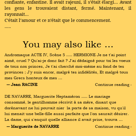
confiante, enfantine. Il avait rajeuni, il s’était élargi… Avant
les gens le trouvaient distant, fermé. Maintenant, il
rayonnait…
C’était l’amour et ce n’était que le commencement.
…..
You may also like …
Andromaque ACTE IV, Scène 5 ..... HERMIONE Je ne t'ai point 
aimé, cruel ? Qu'ai-je donc fait ? J'ai dédaigné pour toi les voeux 
de tous nos princes, Je t'ai cherché moi-même au fond de tes 
provinces ; J'y suis encor, malgré tes infidélités, Et malgré tous 
mes Grecs honteux de mes …
― Jean RACINE
Continue reading ›
DE NAVARRE, Marguerite Heptaméron ..... Le mariage 
consommé, le gentilhomme récrivit à sa mère, disant que 
dorénavant ne lui pouvait nier  la porte de sa maison, vu qu'il 
lui menait une belle-fille aussi parfaite que l'on saurait désirer. 
La dame, qui s'enquit quelle alliance il avait prise, trouva …
― Marguerite de NAVARRE
Continue reading ›