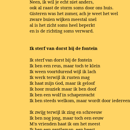
Neen, ik wil je echt niet anders,
ook al raast de storm soms door ons huis.
Gisteren was het zomer, ach je weet het wel
zware buien wijken meestal snel
al is het zicht soms heel beperkt
en is de richting soms verward.
Ik sterf van dorst bij de fontein
Ik sterf van dorst bij de fontein
Ik ben een reus, maar toch te klein
Ik ween voortdurend wijl ik lach
Ik werk terwijl ik rusten mag
Ik haat mijn God, maar ik geloof
Ik hoor muziek maar ik ben doof
Ik ben een wolf in schapenvacht
Ik ben steeds welkom, maar wordt door iedereen
Ik zwijg terwijl ik zing en schreeuw
Ik ben nog jong, maar toch een eeuw
M'n vrienden haat ik om het meest
Ik ben een gentleman, een beest