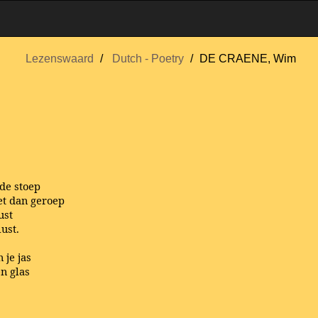
Lezenswaard
Dutch - Poetry
DE CRAENE, Wim
de stoep
et dan geroep
ust
ust.
 je jas
en glas