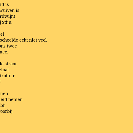
id is
 wuiven is
erdwijnt
 Stijn.
el
 scheelde echt niet veel
ons twee
 mee.
e straat
elaat
trottoir
.
emen
cheid nemen
bij
oorbij.