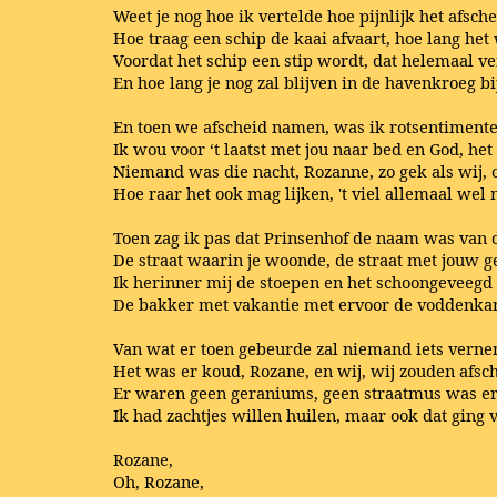
Weet je nog hoe ik vertelde hoe pijnlijk het afsche
Hoe traag een schip de kaai afvaart, hoe lang het
Voordat het schip een stip wordt, dat helemaal v
En hoe lang je nog zal blijven in de havenkroeg bij
En toen we afscheid namen, was ik rotsentimente
Ik wou voor ‘t laatst met jou naar bed en God, het
Niemand was die nacht, Rozanne, zo gek als wij, 
Hoe raar het ook mag lijken, 't viel allemaal wel
Toen zag ik pas dat Prinsenhof de naam was van d
De straat waarin je woonde, de straat met jouw g
Ik herinner mij de stoepen en het schoongeveegd 
De bakker met vakantie met ervoor de voddenkar
Van wat er toen gebeurde zal niemand iets vern
Het was er koud, Rozane, en wij, wij zouden afs
Er waren geen geraniums, geen straatmus was er
Ik had zachtjes willen huilen, maar ook dat ging v
Rozane,
Oh, Rozane,