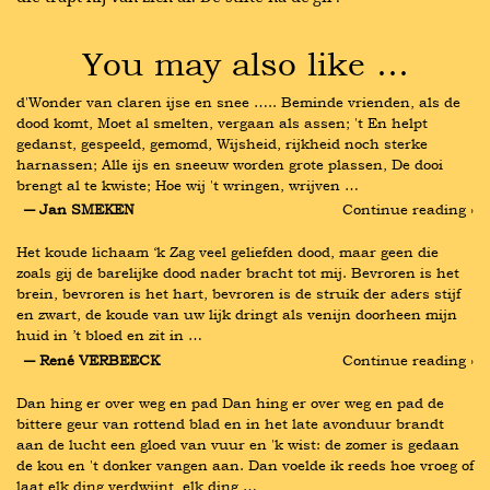
You may also like …
d'Wonder van claren ijse en snee ….. Beminde vrienden, als de 
dood komt, Moet al smelten, vergaan als assen; 't En helpt 
gedanst, gespeeld, gemomd, Wijsheid, rijkheid noch sterke 
harnassen; Alle ijs en sneeuw worden grote plassen, De dooi 
brengt al te kwiste; Hoe wij 't wringen, wrijven …
― Jan SMEKEN
Continue reading ›
Het koude lichaam ‘k Zag veel geliefden dood, maar geen die 
zoals gij de barelijke dood nader bracht tot mij. Bevroren is het 
brein, bevroren is het hart, bevroren is de struik der aders stijf 
en zwart, de koude van uw lijk dringt als venijn doorheen mijn 
huid in ’t bloed en zit in …
― René VERBEECK
Continue reading ›
Dan hing er over weg en pad Dan hing er over weg en pad de 
bittere geur van rottend blad en in het late avonduur brandt 
aan de lucht een gloed van vuur en 'k wist: de zomer is gedaan 
de kou en 't donker vangen aan. Dan voelde ik reeds hoe vroeg of 
laat elk ding verdwijnt, elk ding …