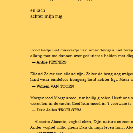
en lach
achter mijn rug.
Dood liedje Lief maskertje van amandelogen Lief torsj
allang met me dansen over gesluierde heiden met die
― Ankie PEYPERS
Eiland Zeker een eiland zijn. Zeker de brug nog weiger
land waar eindeloos hongerig land achter ligt. Maar w
― Willem VAN TOORN
Morgenrood Morgenrood, uw heilig gloeien Heeft ons s
worst'len in de nacht Geef hun moed in 't voorwaarts 
― Dirk Jelles TROELSTRA
–  Aloeette Aloeette, voghel clein, Dijn nature es zoe
Ander voghel willic ghein Dan di, mijn leven lanc. Alo