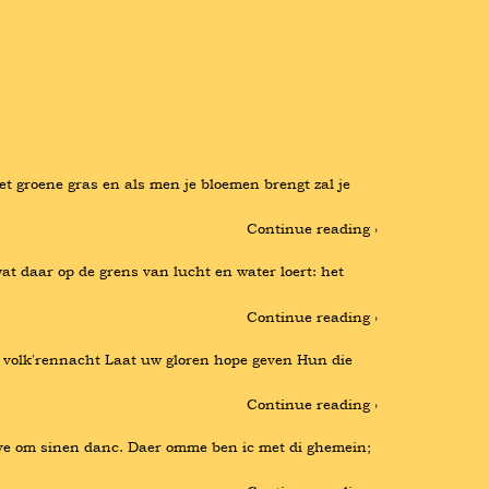
t groene gras en als men je bloemen brengt zal je 
Continue reading ›
at daar op de grens van lucht en water loert: het 
Continue reading ›
e volk'rennacht Laat uw gloren hope geven Hun die 
Continue reading ›
 love om sinen danc. Daer omme ben ic met di ghemein; 