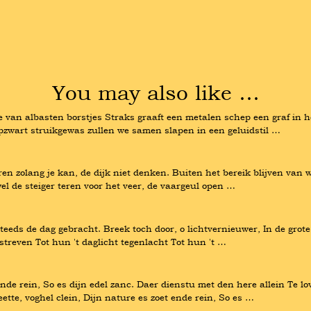
You may also like …
e van albasten borstjes Straks graaft een metalen schep een graf in he
pzwart struikgewas zullen we samen slapen in een geluidstil …
en zolang je kan, de dijk niet denken. Buiten het bereik blijven van w
el de steiger teren voor het veer, de vaargeul open …
teeds de dag gebracht. Breek toch door, o lichtvernieuwer, In de grot
streven Tot hun 't daglicht tegenlacht Tot hun 't …
t ende rein, So es dijn edel zanc. Daer dienstu met den here allein Te
eette, voghel clein, Dijn nature es zoet ende rein, So es …