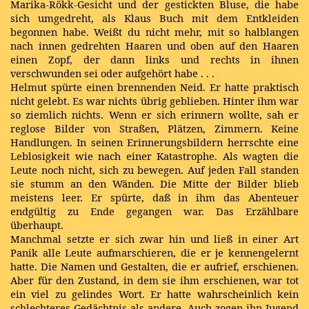
Marika-Rökk-Gesicht und der gestickten Bluse, die habe
sich umgedreht, als Klaus Buch mit dem Entkleiden
begonnen habe. Weißt du nicht mehr, mit so halblangen
nach innen gedrehten Haaren und oben auf den Haaren
einen Zopf, der dann links und rechts in ihnen
verschwunden sei oder aufgehört habe . . .
Helmut spürte einen brennenden Neid. Er hatte praktisch
nicht gelebt. Es war nichts übrig geblieben. Hinter ihm war
so ziemlich nichts. Wenn er sich erinnern wollte, sah er
reglose Bilder von Straßen, Plätzen, Zimmern. Keine
Handlungen. In seinen Erinnerungsbildern herrschte eine
Leblosigkeit wie nach einer Katastrophe. Als wagten die
Leute noch nicht, sich zu bewegen. Auf jeden Fall standen
sie stumm an den Wänden. Die Mitte der Bilder blieb
meistens leer. Er spürte, daß in ihm das Abenteuer
endgültig zu Ende gegangen war. Das Erzählbare
überhaupt.
Manchmal setzte er sich zwar hin und ließ in einer Art
Panik alle Leute aufmarschieren, die er je kennengelernt
hatte. Die Namen und Gestalten, die er aufrief, erschienen.
Aber für den Zustand, in dem sie ihm erschienen, war tot
ein viel zu gelindes Wort. Er hatte wahrscheinlich kein
schlechteres Gedächtnis als andere. Auch zogen ihn Jugend