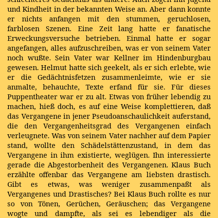
und Kindheit in der bekannten Weise an. Aber dann konnte
er nichts anfangen mit den stummen, geruchlosen,
farblosen Szenen. Eine Zeit lang hatte er fanatische
Erweckungsversuche betrieben. Einmal hatte er sogar
angefangen, alles aufzuschreiben, was er von seinem Vater
noch wußte. Sein Vater war Kellner im Hindenburgbau
gewesen. Helmut hatte sich geekelt, als er sich erlebte, wie
er die Gedächtnisfetzen zusammenleimte, wie er sie
anmalte, behauchte, Texte erfand für sie. Für dieses
Puppentheater war er zu alt. Etwas von früher lebendig zu
machen, hieß doch, es auf eine Weise komplettieren, daß
das Vergangene in jener Pseudoanschaulichkeit auferstand,
die den Vergangenheitsgrad des Vergangenen einfach
verleugnete. Was von seinem Vater nachher auf dem Papier
stand, wollte den Schädelstättenzustand, in dem das
Vergangene in ihm existierte, weglügen. Ihn interessierte
gerade die Abgestorbenheit des Vergangenen. Klaus Buch
erzählte offenbar das Vergangene am liebsten drastisch.
Gibt es etwas, was weniger zusammenpaßt als
Vergangenes und Drastisches? Bei Klaus Buch rollte es nur
so von Tönen, Gerüchen, Geräuschen; das Vergangene
wogte und dampfte, als sei es lebendiger als die