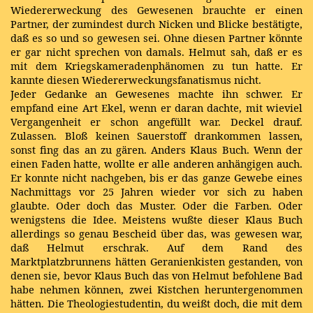
Wiedererweckung des Gewesenen brauchte er einen
Partner, der zumindest durch Nicken und Blicke bestätigte,
daß es so und so gewesen sei. Ohne diesen Partner könnte
er gar nicht sprechen von damals. Helmut sah, daß er es
mit dem Kriegskameradenphänomen zu tun hatte. Er
kannte diesen Wiedererweckungsfanatismus nicht.
Jeder Gedanke an Gewesenes machte ihn schwer. Er
empfand eine Art Ekel, wenn er daran dachte, mit wieviel
Vergangenheit er schon angefüllt war. Deckel drauf.
Zulassen. Bloß keinen Sauerstoff drankommen lassen,
sonst fing das an zu gären. Anders Klaus Buch. Wenn der
einen Faden hatte, wollte er alle anderen anhängigen auch.
Er konnte nicht nachgeben, bis er das ganze Gewebe eines
Nachmittags vor 25 Jahren wieder vor sich zu haben
glaubte. Oder doch das Muster. Oder die Farben. Oder
wenigstens die Idee. Meistens wußte dieser Klaus Buch
allerdings so genau Bescheid über das, was gewesen war,
daß Helmut erschrak. Auf dem Rand des
Marktplatzbrunnens hätten Geranienkisten gestanden, von
denen sie, bevor Klaus Buch das von Helmut befohlene Bad
habe nehmen können, zwei Kistchen heruntergenommen
hätten. Die Theologiestudentin, du weißt doch, die mit dem