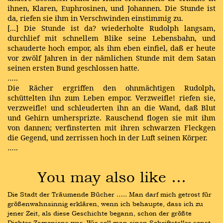
ihnen, Klaren, Euphrosinen, und Johannen. Die Stunde ist
da, riefen sie ihm in Verschwinden einstimmig zu.
[...] Die Stunde ist da? wiederholte Rudolph langsam,
durchlief mit schnellem Blike seine Lebensbahn, und
schauderte hoch empor, als ihm eben einfiel, daß er heute
vor zwölf Jahren in der nämlichen Stunde mit dem Satan
seinen ersten Bund geschlossen hatte.
…..
Die Rächer ergriffen den ohnmächtigen Rudolph,
schüttelten ihn zum Leben empor. Verzweifle! riefen sie,
verzweifle! und schleuderten ihn an die Wand, daß Blut
und Gehirn umhersprizte. Rauschend flogen sie mit ihm
von dannen; verfinsterten mit ihren schwarzen Fleckgen
die Gegend, und zerrissen hoch in der Luft seinen Körper.
…..
You may also like …
Die Stadt der Träumende Bücher ….. Man darf mich getrost für 
größenwahnsinnig erklären, wenn ich behaupte, dass ich zu 
jener Zeit, als diese Geschichte begann, schon der größte 
Dichter Zamoniens war. Wie soll man einen Schriftsteller sonst 