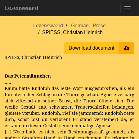
Lezenswaard
Lezenswaard
German - Prose
SPIESS, Christian Heinrich
Download document
SPIESS, Christian Heinrich
Das Petermännchen
…..
Kaum hatte Rudolph das lezte Wort ausgesprochen, als ein
fürchterlicher Schlag an die Thüre geschah. Agnese verbarg
sich zitternd an seiner Brust, die Thüre öfnete sich. Die
weiße Gestalt, mit schwarzen Trauerschleifen behangen,
gleitete vorüber. Rudolph, rief sie jammernd; Rudolph rette
dich, sonst bist du verloren! Er stand versteinert da, er
erkante in dieser Gestalt seine ehemalige Agnese.
[...] Noch hatte er nicht sein Besinnungskraft gesamelt, als
andere Gestalten Hand in Hand erschienen. Er erkante in