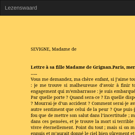
Lezenswaard
SEVIGNE, Madame de
Lettre à sa fille Madame de Grignan.Paris, me
…..
Vous me demandez, ma chère enfant, si j’aime touj
: je me trouve si malheureuse d’avoir à finir 
engagement qui m’embarrasse : je suis embarquée 
Par quelle porte ? Quand sera-ce ? En quelle disp
? Mourrai-je d’un accident ? Comment serai-je ave
autre sentiment que celui de la peur ? Que puis-je
fou que de mettre son salut dans l’incertitude ; m
dans ces pensées, et je trouve la mort si terribl
vivre éternellement. Point du tout ; mais si on 
ennuis et m’aurait donné le ciel bien sûrement et