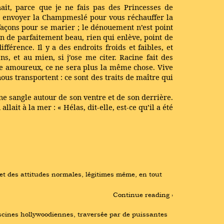
ait, parce que je ne fais pas des Princesses de
ous envoyer la Champmeslé pour vous réchauffer la
 façons pour se marier ; le dénouement n’est point
ien de parfaitement beau, rien qui enlève, point de
férence. Il y a des endroits froids et faibles, et
, et au mien, si j’ose me citer. Racine fait des
être amoureux, ce ne sera plus la même chose. Vive
us transportent : ce sont des traits de maître qui
ne sangle autour de son ventre et de son derrière.
allait à la mer : « Hélas, dit-elle, est-ce qu’il a été
et des attitudes normales, légitimes même, en tout 
Continue reading ›
scines hollywoodiennes, traversée par de puissantes 