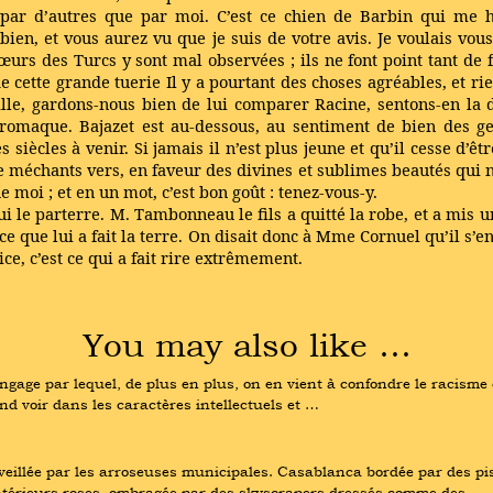
par d’autres que par moi. C’est ce chien de Barbin qui me h
s bien, et vous aurez vu que je suis de votre avis. Je voulais v
œurs des Turcs y sont mal observées ; ils ne font point tant de
e cette grande tuerie Il y a pourtant des choses agréables, et r
ille, gardons-nous bien de lui comparer Racine, sentons-en la dif
dromaque. Bajazet est au-dessous, au sentiment de bien des gens
siècles à venir. Si jamais il n’est plus jeune et qu’il cesse d’
e méchants vers, en faveur des divines et sublimes beautés qui no
 moi ; et en un mot, c’est bon goût : tenez-vous-y.
i le parterre. M. Tambonneau le fils a quitté la robe, et a mis u
 ce que lui a fait la terre. On disait donc à Mme Cornuel qu’il s’en 
ce, c’est ce qui a fait rire extrêmement.
You may also like …
ngage par lequel, de plus en plus, on en vient à confondre le racisme 
nd voir dans les caractères intellectuels et …
éveillée par les arroseuses municipales. Casablanca bordée par des pi
ntérieurs roses, ombragée par des skyscrapers dressés comme des …