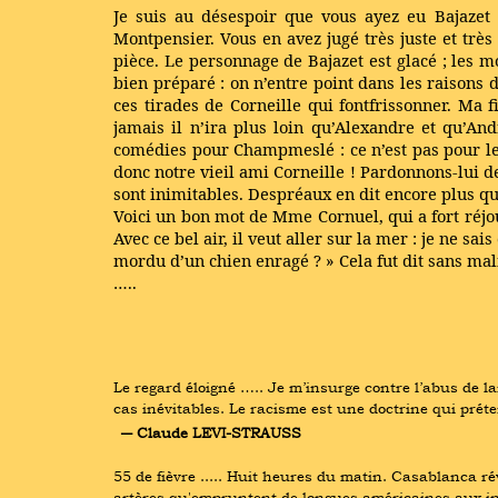
Je suis au désespoir que vous ayez eu Bajazet 
Montpensier. Vous en avez jugé très juste et trè
pièce. Le personnage de Bajazet est glacé ; les m
bien préparé : on n’entre point dans les raisons d
ces tirades de Corneille qui fontfrissonner. Ma f
jamais il n’ira plus loin qu’Alexandre et qu’An
comédies pour Champmeslé : ce n’est pas pour les 
donc notre vieil ami Corneille ! Pardonnons-lui d
sont inimitables. Despréaux en dit encore plus que
Voici un bon mot de Mme Cornuel, qui a fort réjou
Avec ce bel air, il veut aller sur la mer : je ne sais
mordu d’un chien enragé ? » Cela fut dit sans mali
…..
Le regard éloigné ….. Je m’insurge contre l’abus de la
cas inévitables. Le racisme est une doctrine qui préte
― Claude LEVI-STRAUSS
55 de fièvre ..... Huit heures du matin. Casablanca r
artères qu'empruntent de longues américaines aux i