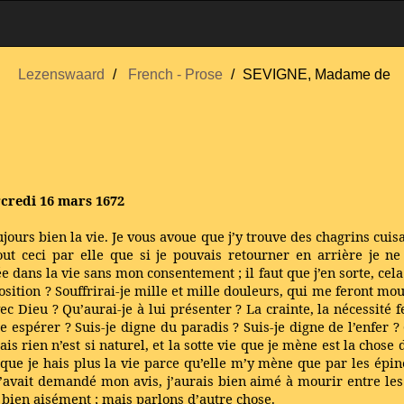
Lezenswaard
French - Prose
SEVIGNE, Madame de
rcredi 16 mars 1672
ours bien la vie. Je vous avoue que j’y trouve des chagrins cuisa
tout ceci par elle que si je pouvais retourner en arrière je
dans la vie sans mon consentement ; il faut que j’en sorte, cela
osition ? Souffrirai-je mille et mille douleurs, qui me feront mo
c Dieu ? Qu’aurai-je à lui présenter ? La crainte, la nécessité f
 espérer ? Suis-je digne du paradis ? Suis-je digne de l’enfer ?
ais rien n’est si naturel, et la sotte vie que je mène est la ch
e que je hais plus la vie parce qu’elle m’y mène que par les épi
m’avait demandé mon avis, j’aurais bien aimé à mourir entre les
 bien aisément ; mais parlons d’autre chose.