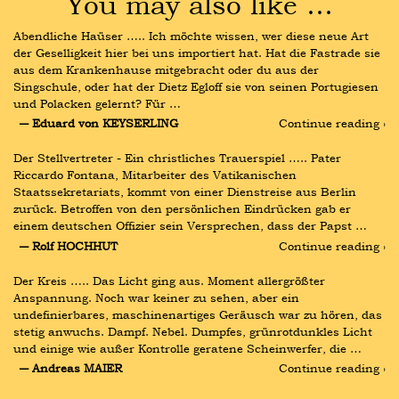
You may also like …
Abendliche Haüser ….. Ich möchte wissen, wer diese neue Art 
der Geselligkeit hier bei uns importiert hat. Hat die Fastrade sie 
aus dem Krankenhause mitgebracht oder du aus der 
Singschule, oder hat der Dietz Egloff sie von seinen Portugiesen 
und Polacken gelernt? Für …
― Eduard von KEYSERLING
Continue reading ›
Der Stellvertreter - Ein christliches Trauerspiel ….. Pater 
Riccardo Fontana, Mitarbeiter des Vatikanischen 
Staatssekretariats, kommt von einer Dienstreise aus Berlin 
zurück. Betroffen von den persönlichen Eindrücken gab er 
einem deutschen Offizier sein Versprechen, dass der Papst …
― Rolf HOCHHUT
Continue reading ›
Der Kreis ….. Das Licht ging aus. Moment allergrößter 
Anspannung. Noch war keiner zu sehen, aber ein 
undefinierbares, maschinenartiges Geräusch war zu hören, das 
stetig anwuchs. Dampf. Nebel. Dumpfes, grünrotdunkles Licht 
und einige wie außer Kontrolle geratene Scheinwerfer, die …
― Andreas MAIER
Continue reading ›