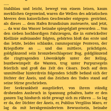
…..
Stahlblau und leicht, bewegt von einem leisen, kaum
merklichen Gegenwind, waren die Wellen des adriatischen
Meeres dem kaiserlichen Geschwader entgegen- geströmt,
als dieses … dem Hafen Brundisium zusteuerte, und jetzt,
… da war das Wasser beinahe spiegelglatt geworden … Von
den sieben hochbordigen Fahrzeugen, die in entwickelter
Kiellinie aufeinander folgten, gehörten bloß das erste und
das letzte, beides schlanke, rammspornige Penteren, der
Kriegsflotte an … und das mittlere, prächtigste,
goldglänzend sein bronzebeschlagener Bug, goldglänzend
die ringtragenden Löwenköpfe unter der Reling,
buntbewimpelt die Wanten, trug unter Purpursegeln
feierlich und groß das Zelt des Cäsars. Doch auf dem
unmittelbar hinterdrein folgenden Schiffe befand sich der
Dichter der Äneis, und das Zeichen des Todes stand auf
seine Stirne geschrieben.
Der Seekrankheit ausgeliefert, von ihrem ständig
drohenden Ausbruch in Spannung gehalten, hatte er den
ganzen Tag hindurch nicht gewagt sich zu rühren … So lag
er da, der Dichter der Äneis, er, Publius Vergilius Maro, er
lag da mit herabgemindertem Bewusstsein, beinahe