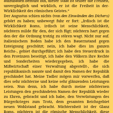
aufzubauen bemüht bin, dieser Staat ist selber die Freiheit,
unvergänglich und wirklich, er ist die Freiheit in der-
Wirklichkeit des römischen Geistes.“
Der Augustus schien nichts (von
den Einwänden des Dichers)
gehört zu haben; unbewegt fuhr er fort: „Irdisch ist die
Wirklichkeit Roms, irdisch ist seine Menschlichkeit,
nüchtern milde für den, der sich fügt; nüchtern hart gegen
den der die Ordnung trotzig zu stören wagt. Nicht nur auf.
italienischem Boden habe ich den Bauernstand gegen
Enteignung geschützt; nein, ich habe dies im ganzen
Reichs-, gebiet durchgeführt; ich habe den Steuerdruck in
den Provinzen beseitigt, ich habe den Völkern ihre Rechte
und Sonderheiten wiedergegeben, ich habe die
Mißwirtschaft einer Verwaltung abgestellt-, die sich
republikanisch nannte und damit den Namen der Republik
geschändet hat. Meine Tadler mögen mir vorwerfen, daß
dies sehr nüchterne und keine sehr glänzenden Leistungen
seien. Nun denn, ich habe durch meine nüchternen
Leistungen den geschändeten Namen der Republik wieder
zu Ehren, gebracht und ich habe, den Verwüstungen des
Bürgerkrieges zum Trotz, dem gesamten Reichsgebiet
neuen Wohlstand gebracht. Nüchternheit ist der Glanz
Roms, nüchtern ist die römische Menschlichkeit, diese