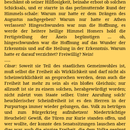
beschämt ob seiner Hilflosigkeit, beinahe erbost ob solchen
Schicksals, und er starrte in das perlmutternde Rund der
Himmels-schale: Warum nur hatte er dem Drängen des
Augustus nachgegeben? Warum nur hatte er Athen
verlassen? Hingeschwunden war nun die Hoffnung, es
werde der heitere heilige Himmel Homers hold die
Fertigstellung der Äneis begünstigen … oh,
hingeschwunden war die Hoffnung auf das Wunder der
Erkenntnis und auf die Heilung in der Erkenntnis. Warum
hatte er darauf verzichtet? Freiwillig? Nein!
…..
Cäsar:
Soweit sie Teil des staatlichen Gemeinwohles ist,
muß selbst die Freiheit als Wirklichkeit und darf nicht als
Scheinwirklichkeit an gesprochen werden, denn auch die
Freiheit hat mehr zu sein als ein bloßes Gleichnis; nur
allzuoft ist sie zu einem solchen, herabgewürdigt worden;
nicht zuletzt vom Staate selber. Unter Anrufung solch’
heuchlerischer Scheinfreiheit ist es den Herren in der
Purpurtoga immer wieder gelungen, das. Volk zu betrügen
und zum Bürgerkrieg aufzuhetzen! Niederträchtige
Heuchelei! Gewiß, die Türen zur Kurie standen offen, und
wer wollte, der konnte den Senatssitzungen lauschen aber
dies war auch die einzige Freiheit, die dem Volke gegönnt