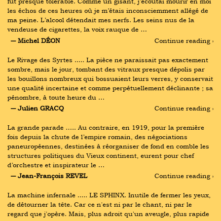
fut presque tolérable. Comme un gisant, j’écoutai mourir en moi 
les échos de ces heures où je m’étais inconsciemment allégé de 
ma peine. L’alcool détendait mes nerfs. Les seins nus de la 
vendeuse de cigarettes, la voix rauque de …
― Michel DÉON
Continue reading ›
Le Rivage des Syrtes ..... La pièce ne paraissait pas exactement 
sombre, mais le jour, tombant des vitraux presque dépolis par 
les bouillons nombreux qui bossuaient leurs verres, y conservait 
une qualité incertaine et comme perpétuellement déclinante ; sa 
pénombre, à toute heure du …
― Julien GRACQ
Continue reading ›
La grande parade ….. Au contraire, en 1919, pour la première 
fois depuis la chute de l’empire romain, des négociations 
paneuropéennes, destinées à réorganiser de fond en comble les 
structures politiques du Vieux continent, eurent pour chef 
d’orchestre et inspirateur le …
― Jean-François REVEL
Continue reading ›
La machine infernale ..... LE SPHINX. Inutile de fermer les yeux, 
de détourner la tête. Car ce n'est ni par le chant, ni par le 
regard que j'opère. Mais, plus adroit qu'un aveugle, plus rapide 