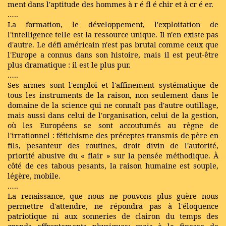
ment dans l'aptitude des hommes
à
r
é
fl
é
chir et
à
cr
é
er.
…..
La formation, le développement, l'exploitation de
l'intelligence telle est la ressource unique. Il n'en existe pas
d'autre. Le défi américain n'est pas brutal comme ceux que
l'Europe a connus dans son histoire, mais il est peut-être
plus dramatique : il est le plus pur.
…..
Ses armes sont l'emploi et l'affinement systématique de
tous les instruments de la raison, non seulement dans le
domaine de la science qui ne connaît pas d'autre outillage,
mais aussi dans celui de l'organisation, celui de la gestion,
où les Européens se sont accoutumés au règne de
l'irrationnel : fétichisme des préceptes transmis de père en
fils, pesanteur des routines, droit divin de l'autorité,
priorité abusive du « flair » sur la pensée méthodique. À
côté de ces tabous pesants, la raison humaine est souple,
légère, mobile.
…..
La renaissance, que nous ne pouvons plus guère nous
permettre d'attendre, ne répondra pas à l'éloquence
patriotique ni aux sonneries de clairon du temps des