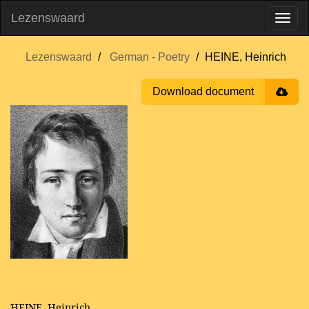
Lezenswaard
Lezenswaard
German - Poetry
HEINE, Heinrich
Download document
HEINE, Heinrich