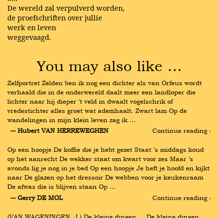
De wereld zal verpulverd worden,
de proefschriften over jullie
werk en leven
weggevaagd.
You may also like …
Zelfportret Zelden ben ik nog een dichter als van Orfeus wordt 
verhaald die in de onderwereld daalt meer een landloper die 
lichter naar hij dieper ’t veld in dwaalt vogelschrik of 
vredestichter alles groet wat ademhaalt. Zwart lam Op de 
wandelingen in mijn klein leven zag ik …
― Hubert VAN HERREWEGHEN
Continue reading ›
Op een hoopje De koffie die je hebt gezet Staat ’s middags koud 
op het aanrecht De wekker staat om kwart voor zes Maar ’s 
avonds lig je nog in je bed Op een hoopje Je heft je hoofd en kijkt 
naar De glazen op het dressoir De webben voor je keukenraam 
De afwas die is blijven staan Op …
― Gerry DE MOL
Continue reading ›
(VAN WAGENINGEN, J.) De kleine dingen … De kleine dingen 