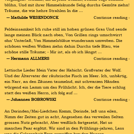
blühn, Und mit ihrer Himmelskunde Selig durchs Gemüte ziehn! 
Träume, die wie hehre Strahlen In die …
― Mathilde WESENDONCK
Continue reading ›
Feldeinsamkeit Ich ruhe still im hohen grünen Gras Und sende 
lange meinen Blick nach oben, Von Grillen rings umschwirrt 
ohn’ Unterlaß, Von Himmelsbläue wundersam umwoben. Die 
schönen weißen Wolken ziehn dahin Durchs tiefe Blau, wie 
schöne stille Träume; - Mir ist, als ob ich längst …
― Hermann ALLMERS
Continue reading ›
Lettische Lieder Mein Vater der Habicht. Großvater der Wolf. 
Und der Ältervater der räubrische Fisch im Meer. Ich, unbärtig, 
ein Narr, an den Zäunen taumelnd, mit schwarzen Händen 
würgend ein Lamm um das Frühlicht. Ich, der die Tiere schlug 
statt des weißen Herrn, ich folg auf …
― Johannes BOBROWSKI
Continue reading ›
An Dorinden/Mai-Liedchen Komm, Dorinde, laß uns eilen, 
Nimm der Zeiten gut in acht, Angesehen das verweilen Selten 
grossen Nutz gebracht, Aber weißlich fortgesetzt, Hat so 
manches Paar ergötzt. Wir sind in den Frühlings-jahren, Lass 
uns die Gelegenheit Forn ergreiffen bey den Haaren …