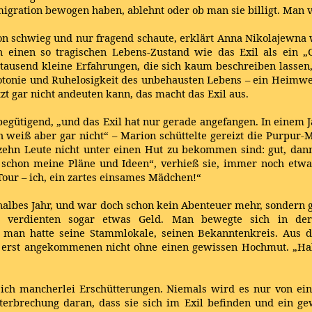
igration bewogen haben, ablehnt oder ob man sie billigt. Man ve
on schwieg und nur fragend schaute, erklärt Anna Nikolajewna w
einen so tragischen Lebens-Zustand wie das Exil als ein „G
t tausend kleine Erfahrungen, die sich kaum beschreiben lassen
onie und Ruhelosigkeit des unbehausten Lebens – ein Heimweh
t gar nicht andeuten kann, das macht das Exil aus.
egütigend, „und das Exil hat nur gerade angefangen. In einem Ja
h weiß aber gar nicht“ – Marion schüttelte gereizt die Purpur-
ehn Leute nicht unter einen Hut zu bekommen sind: gut, dan
e schon meine Pläne und Ideen“, verhieß sie, immer noch etwa
our – ich, ein zartes einsames Mädchen!“
 halbes Jahr, und war doch schon kein Abenteuer mehr, sondern 
e verdienten sogar etwas Geld. Man bewegte sich in der
at; man hatte seine Stammlokale, seinen Bekanntenkreis. Aus
 erst angekommenen nicht ohne einen gewissen Hochmut. „Hab
t sich mancherlei Erschütterungen. Niemals wird es nur von e
erbrechung daran, dass sie sich im Exil befinden und ein g