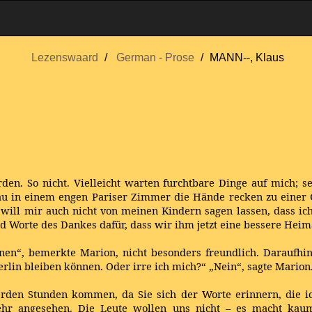
Lezenswaard
German - Prose
MANN--, Klaus
rden. So nicht. Vielleicht warten furchtbare Dinge auf mich; 
e Frau in einem engen Pariser Zimmer die Hände recken zu eine
h will mir auch nicht von meinen Kindern sagen lassen, dass ic
d Worte des Dankes dafür, dass wir ihm jetzt eine bessere Hei
nnen“, bemerkte Marion, nicht besonders freundlich. Darauf
Berlin bleiben können. Oder irre ich mich?“ „Nein“, sagte Marion.
erden Stunden kommen, da Sie sich der Worte erinnern, die ich 
sehr angesehen. Die Leute wollen uns nicht – es macht kau