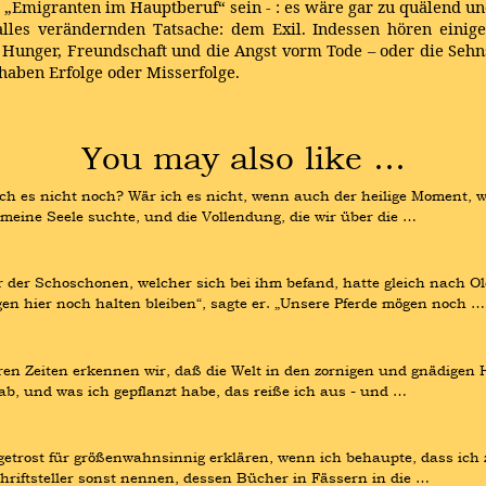
 „Emigranten im Hauptberuf“ sein - : es wäre gar zu quälend und
lles verändernden Tatsache: dem Exil. Indessen hören einig
 Hunger, Freundschaft und die Angst vorm Tode – oder die Sehnsu
haben Erfolge oder Misserfolge.
You may also like …
ich es nicht noch? Wär ich es nicht, wenn auch der heilige Moment, wo
meine Seele suchte, und die Vollendung, die wir über die …
r der Schoschonen, welcher sich bei ihm befand, hatte gleich nach O
n hier noch halten bleiben“, sagte er. „Unsere Pferde mögen noch …
n Zeiten erkennen wir, daß die Welt in den zornigen und gnädigen Hän
 ab, und was ich gepflanzt habe, das reiße ich aus - und …
trost für größenwahnsinnig erklären, wenn ich behaupte, dass ich zu
hriftsteller sonst nennen, dessen Bücher in Fässern in die …