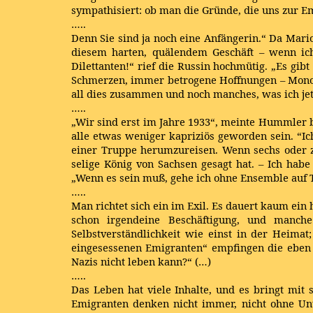
sympathisiert: ob man die Gründe, die uns zur Em
…..
Denn Sie sind ja noch eine Anfängerin.“ Da Mari
diesem harten, quälendem Geschäft – wenn ich 
Dilettanten!“ rief die Russin hochmütig. „Es gib
Schmerzen, immer betrogene Hoffnungen – Monot
all dies zusammen und noch manches, was ich jetz
…..
„Wir sind erst im Jahre 1933“, meinte Hummler b
alle etwas weniger kapriziös geworden sein. “Ic
einer Truppe herumzureisen. Wenn sechs oder z
selige König von Sachsen gesagt hat. – Ich hab
„Wenn es sein muß, gehe ich ohne Ensemble auf T
…..
Man richtet sich ein im Exil. Es dauert kaum ein
schon irgendeine Beschäftigung, und manch
Selbstverständlichkeit wie einst in der Heim
eingesessenen Emigranten“ empfingen die eben
Nazis nicht leben kann?“
(…)
…..
Das Leben hat viele Inhalte, und es bringt mi
Emigranten denken nicht immer, nicht ohne Unt