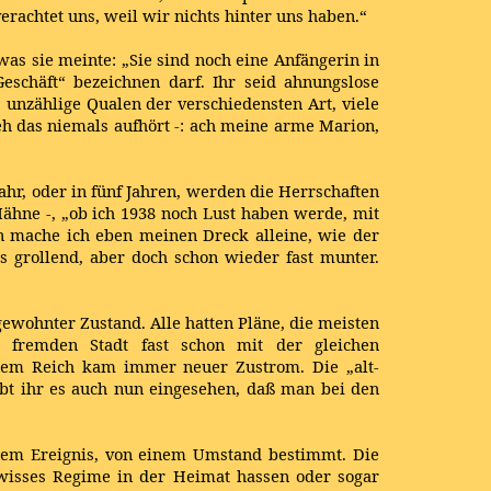
rachtet uns, weil wir nichts hinter uns haben.“
as sie meinte: „Sie sind noch eine Anfängerin in
eschäft“ bezeichnen darf. Ihr seid ahnungslose
, unzählige Qualen der verschiedensten Art, viele
 das niemals aufhört -: ach meine arme Marion,
hr, oder in fünf Jahren, werden die Herrschaften
Mähne -, „ob ich 1938 noch Lust haben werde, mit
n mache ich eben meinen Dreck alleine, wie der
s grollend, aber doch schon wieder fast munter.
gewohnter Zustand. Alle hatten Pläne, die meisten
 fremden Stadt fast schon mit der gleichen
 dem Reich kam immer neuer Zustrom. Die „alt-
t ihr es auch nun eingesehen, daß man bei den
inem Ereignis, von einem Umstand bestimmt. Die
ewisses Regime in der Heimat hassen oder sogar