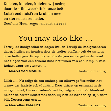
Knielen, knielen, knielen wij neder,
door de stilte weerklinkt onze beê
Luist'rend fluist'ren kruinen mee
en sterren staren teder.
Geef ons Heer, zegen en rust en vreê !
You may also like …
Terwijl de kaalgeschoren dagen huilen Terwijl de kaalgeschoren 
dagen huilen en honden door de tralies blaffen joelt de wind in 
onze holle ogen. Er zijn zo van die dingen een vogel in de hand 
het zingen van een zeilend kind het trillen van een lamp in kale 
huizen waar we sterven …
― Marcel VAN MAELE
Continue reading ›
Lilith ….. Nu stijgt de zon omhoog, en allerwege Verkwijnt het 
grauw der laatste schaduwtint. Daar dringt op eenmaal in de 
morgennevel, Die over Adam's ziel ligt uitgespreid, Verblindend 
helder de eerste lichtstraal door. Hij heft de handen op, zijn doffe 
blik Doorstroomt een …
― Marcellus EMANTS
Continue reading ›