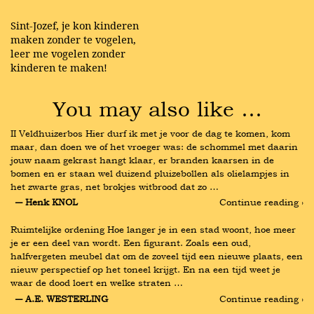
Sint-Jozef, je kon kinderen
maken zonder te vogelen,
leer me vogelen zonder
kinderen te maken!
You may also like …
II Veldhuizerbos Hier durf ik met je voor de dag te komen, kom 
maar, dan doen we of het vroeger was: de schommel met daarin 
jouw naam gekrast hangt klaar, er branden kaarsen in de 
bomen en er staan wel duizend pluizebollen als olielampjes in 
het zwarte gras, net brokjes witbrood dat zo …
― Henk KNOL
Continue reading ›
Ruimtelijke ordening Hoe langer je in een stad woont, hoe meer 
je er een deel van wordt. Een figurant. Zoals een oud, 
halfvergeten meubel dat om de zoveel tijd een nieuwe plaats, een 
nieuw perspectief op het toneel krijgt. En na een tijd weet je 
waar de dood loert en welke straten …
― A.E. WESTERLING
Continue reading ›