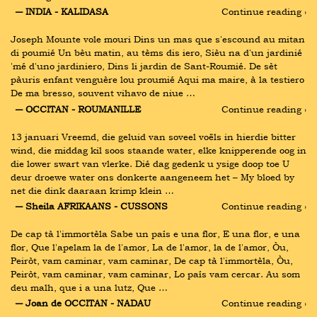
― INDIA - KALIDASA
Continue reading ›
Joseph Mounte vole mouri Dins un mas que s'escound au mitan 
di poumié Un bèu matin, au tèms dis iero, Sièu na d'un jardinié 
'mé d'uno jardiniero, Dins li jardin de Sant-Roumié. De sèt 
pàuris enfant venguère lou proumié Aqui ma maire, à la testiero 
De ma bresso, souvent vihavo de niue …
― OCCITAN - ROUMANILLE
Continue reading ›
13 januari Vreemd, die geluid van soveel voëls in hierdie bitter 
wind, die middag kil soos staande water, elke knipperende oog in 
die lower swart van vlerke. Dié dag gedenk u ysige doop toe U 
deur droewe water ons donkerte aangeneem het – My bloed by 
net die dink daaraan krimp klein …
― Sheila AFRIKAANS - CUSSONS
Continue reading ›
De cap tà l'immortèla Sabe un país e una flor, E una flor, e una 
flor, Que l'apelam la de l'amor, La de l'amor, la de l'amor, Òu, 
Peiròt, vam caminar, vam caminar, De cap tà l'immortèla, Òu, 
Peiròt, vam caminar, vam caminar, Lo país vam cercar. Au som 
deu malh, que i a una lutz, Que …
― Joan de OCCITAN - NADAU
Continue reading ›