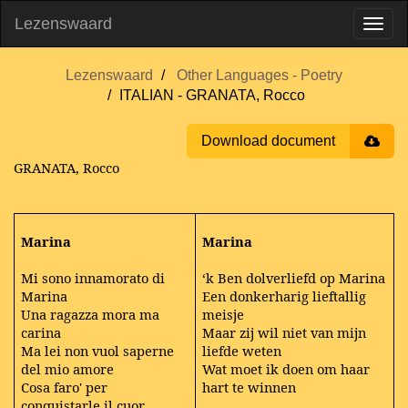
Lezenswaard
Lezenswaard
Other Languages - Poetry
ITALIAN - GRANATA, Rocco
Download document
GRANATA, Rocco
Marina
Marina
Mi sono innamorato di
‘k Ben dolverliefd op Marina
Marina
Een donkerharig lieftallig
Una ragazza mora ma
meisje
carina
Maar zij wil niet van mijn
Ma lei non vuol saperne
liefde weten
del mio amore
Wat moet ik doen om haar
Cosa faro' per
hart te winnen
conquistarle il cuor