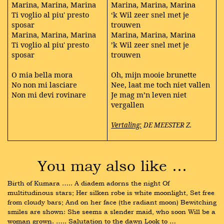
Marina, Marina, Marina
Marina, Marina, Marina
Ti voglio al piu' presto
‘k Wil zeer snel met je
sposar
trouwen
Marina, Marina, Marina
Marina, Marina, Marina
Ti voglio al piu' presto
’k Wil zeer snel met je
sposar
trouwen
O mia bella mora
Oh, mijn mooie brunette
No non mi lasciare
Nee, laat me toch niet vallen
Non mi devi rovinare
Je mag m’n leven niet
vergallen
Vertaling:
DE MEESTER Z.
You may also like …
Birth of Kumara ….. A diadem adorns the night Of 
multitudinous stars; Her silken robe is white moonlight, Set free 
from cloudy bars; And on her face (the radiant moon) Bewitching 
smiles are shown: She seems a slender maid, who soon Will be a 
woman grown. ….. Salutation to the dawn Look to …