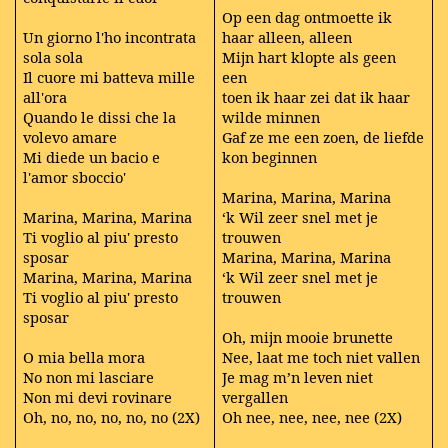
Op een dag ontmoette ik
Un giorno l'ho incontrata
haar alleen, alleen
sola sola
Mijn hart klopte als geen
Il cuore mi batteva mille
een
all'ora
toen ik haar zei dat ik haar
Quando le dissi che la
wilde minnen
volevo amare
Gaf ze me een zoen, de liefde
Mi diede un bacio e
kon beginnen
l'amor sboccio'
Marina, Marina, Marina
Marina, Marina, Marina
‘k Wil zeer snel met je
Ti voglio al piu' presto
trouwen
sposar
Marina, Marina, Marina
Marina, Marina, Marina
‘k Wil zeer snel met je
Ti voglio al piu' presto
trouwen
sposar
Oh, mijn mooie brunette
O mia bella mora
Nee, laat me toch niet vallen
No non mi lasciare
Je mag m’n leven niet
Non mi devi rovinare
vergallen
Oh, no, no, no, no, no (2X)
Oh nee, nee, nee, nee (2X)