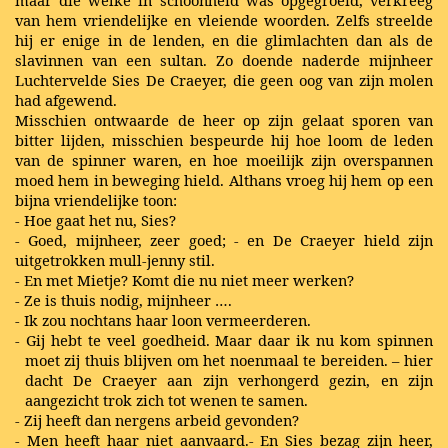
maar die welke in schoonheid was opgegroeid, verkreeg
van hem vriendelijke en vleiende woorden. Zelfs streelde
hij er enige in de lenden, en die glimlachten dan als de
slavinnen van een sultan. Zo doende naderde mijnheer
Luchtervelde Sies De Craeyer, die geen oog van zijn molen
had afgewend.
Misschien ontwaarde de heer op zijn gelaat sporen van
bitter lijden, misschien bespeurde hij hoe loom de leden
van de spinner waren, en hoe moeilijk zijn overspannen
moed hem in beweging hield. Althans vroeg hij hem op een
bijna vriendelijke toon:
- Hoe gaat het nu, Sies?
- Goed, mijnheer, zeer goed; - en De Craeyer hield zijn
uitgetrokken mull-jenny stil.
- En met Mietje? Komt die nu niet meer werken?
- Ze is thuis nodig, mijnheer ….
- Ik zou nochtans haar loon vermeerderen.
- Gij hebt te veel goedheid. Maar daar ik nu kom spinnen
moet zij thuis blijven om het noenmaal te bereiden. – hier
dacht De Craeyer aan zijn verhongerd gezin, en zijn
aangezicht trok zich tot wenen te samen.
- Zij heeft dan nergens arbeid gevonden?
- Men heeft haar niet aanvaard.- En Sies bezag zijn heer,