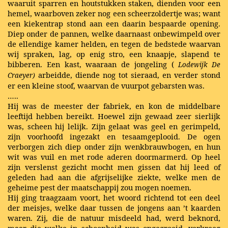
waaruit sparren en houtstukken staken, dienden voor een
hemel, waarboven zeker nog een scheerzoldertje was; want
een kiekentrap stond aan een daarin bespaarde opening.
Diep onder de pannen, welke daarnaast onbewimpeld over
de ellendige kamer helden, en tegen de bedstede waarvan
wij spraken, lag, op enig stro, een knaapje, slapend te
bibberen. Een kast, waaraan de jongeling (
Lodewijk De
arbeidde, diende nog tot sieraad, en verder stond
Craeyer)
er een kleine stoof, waarvan de vuurpot gebarsten was.
…..
Hij was de meester der fabriek, en kon de middelbare
leeftijd hebben bereikt. Hoewel zijn gewaad zeer sierlijk
was, scheen hij lelijk. Zijn gelaat was geel en gerimpeld,
zijn voorhoofd ingezakt en tesaamgeplooid. De ogen
verborgen zich diep onder zijn wenkbrauwbogen, en hun
wit was vuil en met rode aderen doormarmerd. Op heel
zijn verslenst gezicht mocht men gissen dat hij leed of
geleden had aan die afgrijselijke ziekte, welke men de
geheime pest der maatschappij zou mogen noemen.
Hij ging traagzaam voort, het woord richtend tot een deel
der meisjes, welke daar tussen de jongens aan ’t kaarden
waren. Zij, die de natuur misdeeld had, werd beknord,