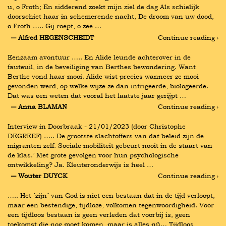
u, o Froth; En sidderend zoekt mijn ziel de dag Als schielijk 
doorschiet haar in schemerende nacht, De droom van uw dood, 
o Froth ….. Gij roept, o zee …
― Alfred HEGENSCHEIDT
Continue reading ›
Eenzaam avontuur ….. En Alide leunde achterover in de 
fauteuil, in de beveiliging van Berthes bewondering. Want 
Berthe vond haar mooi. Alide wist precies wanneer ze mooi 
gevonden werd, op welke wijze ze dan intrigeerde, biologeerde. 
Dat was een weten dat vooral het laatste jaar gerijpt …
― Anna BLAMAN
Continue reading ›
Interview in Doorbraak - 21/01/2023 (door Christophe 
DEGREEF) ….. De grootste slachtoffers van dat beleid zijn de 
migranten zelf. Sociale mobiliteit gebeurt nooit in de staart van 
de klas.’ Met grote gevolgen voor hun psychologische 
ontwikkeling? Ja. Kleuteronderwijs is heel …
― Wouter DUYCK
Continue reading ›
….. Het ´zijn´ van God is niet een bestaan dat in de tijd verloopt, 
maar een bestendige, tijdloze, volkomen tegenwoordigheid. Voor 
een tijdloos bestaan is geen verleden dat voorbij is, geen 
toekomst die nog moet komen, maar is alles nù… Tijdloos 