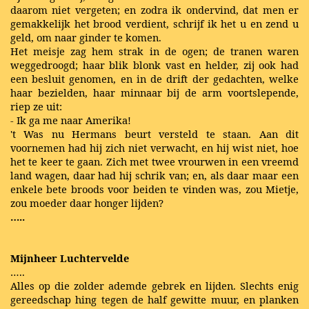
daarom niet vergeten; en zodra ik ondervind, dat men er
gemakkelijk het brood verdient, schrijf ik het u en zend u
geld, om naar ginder te komen.
Het meisje zag hem strak in de ogen; de tranen waren
weggedroogd; haar blik blonk vast en helder, zij ook had
een besluit genomen, en in de drift der gedachten, welke
haar bezielden, haar minnaar bij de arm voortslepende,
riep ze uit:
- Ik ga me naar Amerika!
't Was nu Hermans beurt versteld te staan. Aan dit
voornemen had hij zich niet verwacht, en hij wist niet, hoe
het te keer te gaan. Zich met twee vrourwen in een vreemd
land wagen, daar had hij schrik van; en, als daar maar een
enkele bete broods voor beiden te vinden was, zou Mietje,
zou moeder daar honger lijden?
…..
Mijnheer Luchtervelde
…..
Alles op die zolder ademde gebrek en lijden. Slechts enig
gereedschap hing tegen de half gewitte muur, en planken