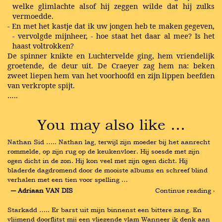
welke glimlachte alsof hij zeggen wilde dat hij zulks
vermoedde.
- En met het kastje dat ik uw jongen heb te maken gegeven,
- vervolgde mijnheer, - hoe staat het daar al mee? Is het
haast voltrokken?
De spinner knikte en Luchtervelde ging, hem vriendelijk
groetende, de deur uit. De Craeyer zag hem na: beken
zweet liepen hem van het voorhoofd en zijn lippen beefden
van verkropte spijt.
…..
You may also like …
Nathan Sid ….. Nathan lag, terwijl zijn moeder bij het aanrecht 
rommelde, op zijn rug op de keukenvloer. Hij soesde met zijn 
ogen dicht in de zon. Hij kon veel met zijn ogen dicht. Hij 
bladerde dagdromend door de mooiste albums en schreef blind 
verhalen met een tien voor spelling …
― Adriaan VAN DIS
Continue reading ›
Starkadd ….. Er barst uit mijn binnenst een bittere zang, En 
vlijmend doorflitst mij een vliegende vlam Wanneer ik denk aan 