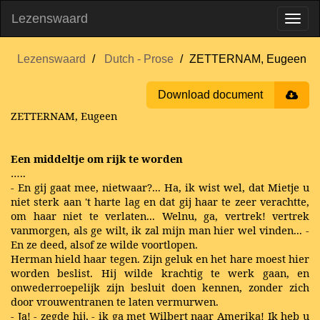
Lezenswaard
Lezenswaard
Dutch - Prose
ZETTERNAM, Eugeen
Download document
ZETTERNAM, Eugeen
Een middeltje om rijk te worden
…..
- En gij gaat mee, nietwaar?... Ha, ik wist wel, dat Mietje u
niet sterk aan 't
harte lag en dat gij haar te zeer verachtte,
om haar niet te verlaten... Welnu, ga, vertrek! vertrek
vanmorgen, als ge wilt, ik zal mijn man hier wel vinden... -
En ze deed, alsof ze wilde voortlopen.
Herman hield haar tegen. Zijn geluk en het hare moest hier
worden beslist. Hij wilde krachtig te werk gaan, en
onwederroepelijk zijn besluit doen kennen, zonder zich
door vrouwentranen te laten vermurwen.
- Ja! - zegde hij, - ik ga met Wilbert naar Amerika! Ik heb u