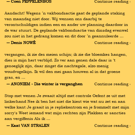
― Coen PEPPELENBOS
Continue reading ›
Aandacht! Wegens ´n vakbondsactie gaat de geplande staking 
van maandag niet door. Wij wensen ons daarbij te 
verontschuldigen indien een en ander uw planning daardoor in 
de war stuurt. De geplande vakbondsactie van dinsdag evenwel 
zou niet in het gedrang komen en dit door ´n geannuleerde …
― Denis NOWÉ
Continue reading ›
vergangen, ik zie des meien schijn; ik zie die bloemkes hangen, 
dies is mijn hert verblijd. Zo ver aan genen dale daar is ‘t 
genoeglijk zijn, daar zinget die nachtegale, alzo menig 
woudvogelkijn. Ik wil den mei gaan houwen al in dat groene 
gras, en …
― ANONIEM - Die winter is verganghen
Continue reading ›
Stop met wenen Je zwaait altijd met controle Oefent ze uit met 
linkerhand Nee ik ben het niet die kiest wie wat nu zet en aan 
welke kant Je graait in je repliekentrom en je frommelt met mijn 
sorry's Weet iemand wat mijn rechten zijn Plakken er sancties 
aan vergiffenis Als ik …
― Kaat VAN STRALEN
Continue reading ›