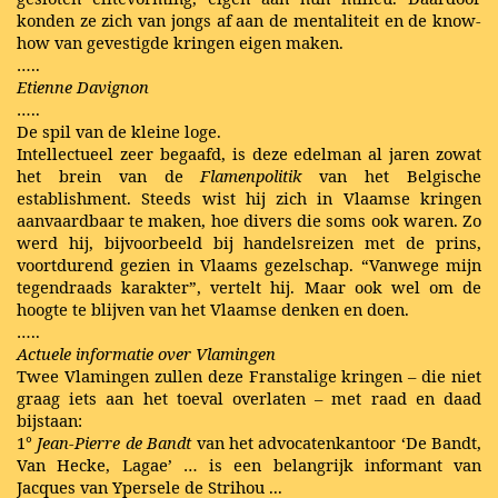
konden ze zich van jongs af aan de mentaliteit en de know-
how van gevestigde kringen eigen maken.
…..
Etienne Davignon
…..
De spil van de kleine loge.
Intellectueel zeer begaafd, is deze edelman al jaren zowat
het brein van de
Flamenpolitik
van het Belgische
establishment. Steeds wist hij zich in Vlaamse kringen
aanvaardbaar te maken, hoe divers die soms ook waren. Zo
werd hij, bijvoorbeeld bij handelsreizen met de prins,
voortdurend gezien in Vlaams gezelschap. “Vanwege mijn
tegendraads karakter”, vertelt hij. Maar ook wel om de
hoogte te blijven van het Vlaamse denken en doen.
…..
Actuele informatie over Vlamingen
Twee Vlamingen zullen deze Franstalige kringen – die niet
graag iets aan het toeval overlaten – met raad en daad
bijstaan:
1°
Jean-Pierre de Bandt
van het advocatenkantoor ‘De Bandt,
Van Hecke, Lagae’ … is een belangrijk informant van
Jacques van Ypersele de Strihou ...