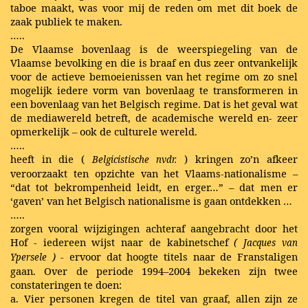
taboe maakt, was voor mij de reden om met dit boek de
zaak publiek te maken.
…..
De Vlaamse bovenlaag is de weerspiegeling van de
Vlaamse bevolking en die is braaf en dus zeer ontvankelijk
voor de actieve bemoeienissen van het regime om zo snel
mogelijk iedere vorm van bovenlaag te transformeren in
een bovenlaag van het Belgisch regime. Dat is het geval wat
de mediawereld betreft, de academische wereld en- zeer
opmerkelijk – ook de culturele wereld.
…..
heeft in die (
) kringen zo’n afkeer
Belgicistische
nvdr.
veroorzaakt ten opzichte van het Vlaams-nationalisme –
“dat tot bekrompenheid leidt, en erger…” – dat men er
‘gaven’ van het Belgisch nationalisme is gaan ontdekken …
…..
zorgen vooral wijzigingen achteraf aangebracht door het
Hof - iedereen wijst naar de kabinetschef
(
Jacques
van
) -
ervoor dat hoogte titels naar de Franstaligen
Ypersele
gaan. Over de periode 1994–2004 bekeken zijn twee
constateringen te doen:
a. Vier personen kregen de titel van graaf, allen zijn ze