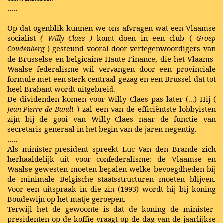
…..
Op dat ogenblik kunnen we ons afvragen wat een Vlaamse
socialist
(
)
komt doen in een club (
Willy Claes
Groep
) gesteund vooral door vertegenwoordigers van
Coudenberg
de Brusselse en belgicaine Haute Finance, die het Vlaams-
Waalse federalisme wil vervangen door een provinciale
formule met een sterk centraal gezag en een Brussel dat tot
heel Brabant wordt uitgebreid.
De dividenden komen voor Willy Claes pas later (...) Hij (
) zal een van de efficiëntste lobbyisten
Jean-Pierre de Bandt
zijn bij de gooi van Willy Claes naar de functie van
secretaris-generaal in het begin van de jaren negentig.
…..
Als minister-president spreekt Luc Van den Brande zich
herhaaldelijk uit voor confederalisme: de Vlaamse en
Waalse gewesten moeten bepalen welke bevoegdheden bij
de minimale Belgische staatsstructuren moeten blijven.
Voor een uitspraak in die zin (1993) wordt hij bij koning
Boudewijn op het matje geroepen.
Terwijl het de gewoonte is dat de koning de minister-
presidenten op de koffie vraagt op de dag van de jaarlijkse