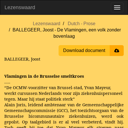
Lezenswaard
Lezenswaard
Dutch - Prose
BALLEGEER, Joost - De Vlamingen, een volk zonder
bovenlaag
Download document
BALLEGEER, Joost
Vlamingen in de Brusselse smeltkroes
…..
“De OCMW-voorzitter van Brussel-stad, Yvan Mayeur,
werkt cursussen Nederlands voor zijn ziekenhuispersoneel
tegen. Maar hij staat politiek sterk”
Alain Joris, leidend ambtenaar van de Gemeenschappelijke
Gemeenschapscommissie (GCC), het toezichtsorgaan van de
Brusselse bicommunautaire ziekenhuizen, werd ook
gepolst. Op taalgebied is er al veel verbeterd, vindt hij.
Toch geeft hij toe dat Yvan Mayeur elk streven naar