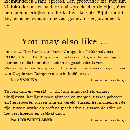
kleinkinderen Frans spreekt. Een grootvader die met zijn
kleinkinderen een andere taal spreekt dan de zijne, doet
hen later neerkijken op die taal en dat volk. Bij de familie
Leysen is het cynisme nog voor generaties gegarandeerd.
…..
You may also like …
Interview ”Ten huize van” van 27 augustus 1965 met Joos 
FLORQUIN ….. Die Filips van Chiëti is een figuur die weinigen 
kennen en die ik ontdekt heb in de geschiedenis van 
Vlaanderen door Kervijn de Lettenhove. Chiëti was de vijfde zoon 
van Gwijde van Dampierre, die in Italië twee …
― Dirk VANSINA
Continue reading ›
Tussen tuin en wereld ….. Dit huis is zijn schelp en zijn 
uitkijkpost, het ligt tussen gisteren en morgen, tussen geboorte 
en hergeboorte, tussen tuin en wereld, tussen het moment en de 
tijd, tussen mythe en profane geschiedenis, tussen de stilte en 
het geschreeuw en geblaat dat …
― Paul DE WISPELAERE
Continue reading ›