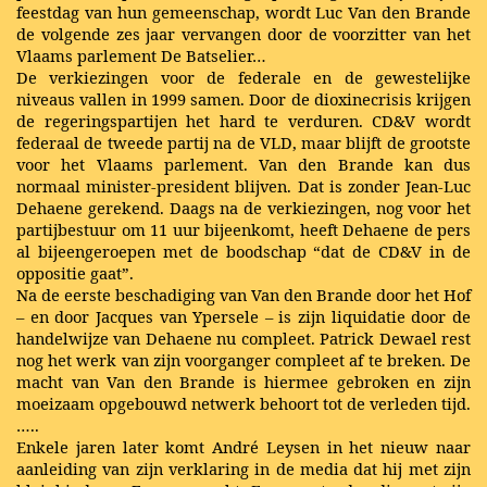
feestdag van hun gemeenschap, wordt Luc Van den Brande
de volgende zes jaar vervangen door de voorzitter van het
Vlaams parlement De Batselier…
De verkiezingen voor de federale en de gewestelijke
niveaus vallen in 1999 samen. Door de dioxinecrisis krijgen
de regeringspartijen het hard te verduren. CD&V wordt
federaal de tweede partij na de VLD, maar blijft de grootste
voor het Vlaams parlement. Van den Brande kan dus
normaal minister-president blijven. Dat is zonder Jean-Luc
Dehaene gerekend. Daags na de verkiezingen, nog voor het
partijbestuur om 11 uur bijeenkomt, heeft Dehaene de pers
al bijeengeroepen met de boodschap “dat de CD&V in de
oppositie gaat”.
Na de eerste beschadiging van Van den Brande door het Hof
– en door Jacques van Ypersele – is zijn liquidatie door de
handelwijze van Dehaene nu compleet. Patrick Dewael rest
nog het werk van zijn voorganger compleet af te breken. De
macht van Van den Brande is hiermee gebroken en zijn
moeizaam opgebouwd netwerk behoort tot de verleden tijd.
…..
Enkele jaren later komt André Leysen in het nieuw naar
aanleiding van zijn verklaring in de media dat hij met zijn