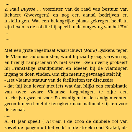
…..
2.
Paul Buysse
… voorzitter van de raad van bestuur van
Bekaert (Zwevegem) en nog een aantal bedrijven en
instellingen. Wat een belangrijke plaats gekregen heeft in
zijn leven is de rol die hij speelt in de omgeving van het Hof
…
…..
Met een grote regelmaat waarschuwt
Eyskens tegen
(Mark)
de Vlaamse autonomisten, want hij zaait graag verwarring
en brengt rampscenario’s met verve. Even ijverig probeert
hij Franstalige standpunten en ideeën bij de Vlamingen
ingang te doen vinden. Om zijn mening gevraagd stelt hij:
- Het Vlaams statuur van de faciliteiten ter discussie!
- dat ‘hij kan leven’ met iets wat dan blijkt een combinatie
van twee zware Vlaamse toegevingen te zijn: een
inschrijvingsrecht voor Franstaligen in de randgemeenten
gecombineerd met de terugkeer naar nationale lijsten voor
de senaat.
…..
Al 41 jaar speelt (
de Croo de dubbele rol van
Herman
)
zowel de ‘jongen uit het volk’ in de streek rond Brakel, als