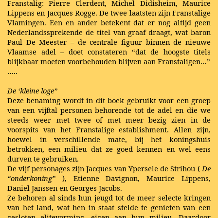
Franstalig: Pierre Clerdent, Michel Didisheim, Maurice
Lippens en Jacques Rogge. De twee laatsten zijn Franstalige
Vlamingen. Een en ander betekent dat er nog altijd geen
Nederlandssprekende de titel van graaf draagt, wat baron
Paul De Meester – de centrale figuur binnen de nieuwe
Vlaamse adel – doet constateren “dat de hoogste titels
blijkbaar moeten voorbehouden blijven aan Franstaligen…”
…..
De ‘kleine loge”
Deze benaming wordt in dit boek gebruikt voor een groep
van een vijftal personen behorende tot de adel en die we
steeds weer met twee of met meer bezig zien in de
voorspits van het Franstalige establishment. Allen zijn,
hoewel in verschillende mate, bij het koningshuis
betrokken, een milieu dat ze goed kennen en wel eens
durven te gebruiken.
De vijf personages zijn Jacques van Ypersele de Strihou (
De
“onderkoning”
), Etienne Davignon, Maurice Lippens,
Daniel Janssen en Georges Jacobs.
Ze behoren al sinds hun jeugd tot de meer selecte kringen
van het land, wat hen in staat stelde te genieten van een
gesloten elitevorming, eigen aan hun milieu. Daardoor