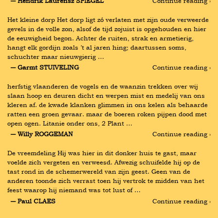
― Hendrik Laurensz SPIEGEL
Continue reading ›
Het kleine dorp Het dorp ligt zó verlaten met zijn oude verweerde 
gevels in de volle zon, alsof de tijd zojuist is opgehouden en hier 
de eeuwigheid begon. Achter de ruiten, strak en armetierig, 
hangt elk gordijn zoals ’t al jaren hing; daartussen soms, 
schuchter maar nieuwgierig …
― Garmt STUIVELING
Continue reading ›
herfstig vlaanderen de vogels en de waanzin trekken over wij 
slaan hoop en deuren dicht en werpen mist en medelij van ons 
kleren af. de kwade klanken glimmen in ons kelen als behaarde 
ratten een groen gevaar. maar de boeren roken pijpen dood met 
open ogen. Litanie onder ons, 2 Plant …
― Willy ROGGEMAN
Continue reading ›
De vreemdeling Hij was hier in dit donker huis te gast, maar 
voelde zich vergeten en verweesd. Afwezig schuifelde hij op de 
tast rond in de schemerwereld van zijn geest. Geen van de 
anderen toonde zich verrast toen hij vertrok te midden van het 
feest waarop hij niemand was tot lust of …
― Paul CLAES
Continue reading ›