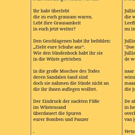
Ihr habt überlebt
Jull
die zu euch grausam waren.
die 
Lebt ihre Grausamkeit
Leef
in euch jetzt weiter?
nu in
Den Geschlagenen habt ihr befohlen:
Jull
„Zieht eure Schuhe aus“.
"Doe 
Wie den Sündenbock habt ihr sie
Jull
in die Wüste getrieben
de w
in die große Moschee des Todes
naar
deren Sandalen Sand sind
wien
doch sie nahmen die Sünde nicht an
maar
die ihr ihnen auflegen wolltet.
die 
Der Eindruck der nackten Füße
De a
im Wüstensand
in h
überdauert die Spuren
over
eurer Bomben und Panzer
van 
.
Verta