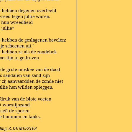
ie hebben degenen overleefd
wreed tegen jullie waren.
t hun wreedheid
 jullie?
ie hebben de geslagenen bevolen:
je schoenen uit."
ie hebben ze als de zondebok
oestijn in gedreven
 de grote moskee van de dood
s sandalen van zand zijn
 zij aanvaardden de zonde niet
jullie hen wilden opleggen.
fdruk van de blote voeten
et woestijnzand
leeft de sporen
je bommen en tanks.
ling: Z. DE MEESTER