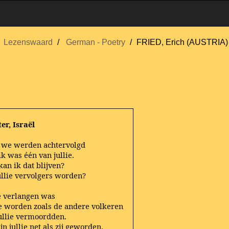
Lezenswaard
German - Poetry
FRIED, Erich (AUSTRIA)
er, Israël
 we werden achtervolgd
k was één van jullie.
kan ik dat blijven?
jullie vervolgers worden?
ie verlangen was
e worden zoals de andere volkeren
jullie vermoordden.
jn jullie net als zij geworden.