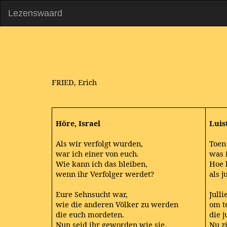
Lezenswaard
FRIED, Erich
Höre, Israel
Luist
Als wir verfolgt wurden,
Toen
war ich einer von euch.
was i
Wie kann ich das bleiben,
Hoe 
wenn ihr Verfolger werdet?
als 
Eure Sehnsucht war,
Jull
wie die anderen Völker zu werden
om t
die euch mordeten.
die 
Nun seid ihr geworden wie sie.
Nu zi