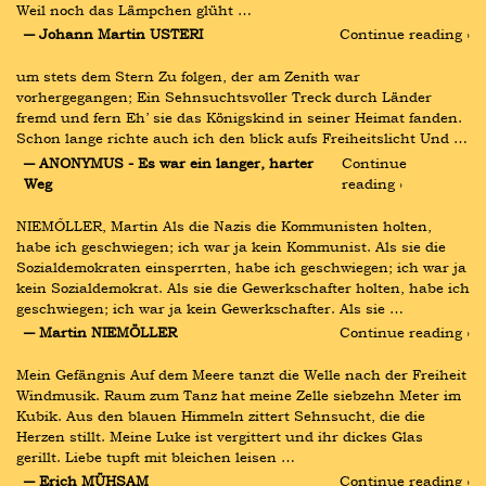
Weil noch das Lämpchen glüht …
― Johann Martin USTERI
Continue reading ›
um stets dem Stern Zu folgen, der am Zenith war 
vorhergegangen; Ein Sehnsuchtsvoller Treck durch Länder 
fremd und fern Eh’ sie das Königskind in seiner Heimat fanden. 
Schon lange richte auch ich den blick aufs Freiheitslicht Und …
― ANONYMUS - Es war ein langer, harter 
Continue 
Weg
reading ›
NIEMŐLLER, Martin Als die Nazis die Kommunisten holten, 
habe ich geschwiegen; ich war ja kein Kommunist. Als sie die 
Sozialdemokraten einsperrten, habe ich geschwiegen; ich war ja 
kein Sozialdemokrat. Als sie die Gewerkschafter holten, habe ich 
geschwiegen; ich war ja kein Gewerkschafter. Als sie …
― Martin NIEMÖLLER
Continue reading ›
Mein Gefängnis Auf dem Meere tanzt die Welle nach der Freiheit 
Windmusik. Raum zum Tanz hat meine Zelle siebzehn Meter im 
Kubik. Aus den blauen Himmeln zittert Sehnsucht, die die 
Herzen stillt. Meine Luke ist vergittert und ihr dickes Glas 
gerillt. Liebe tupft mit bleichen leisen …
― Erich MÜHSAM
Continue reading ›