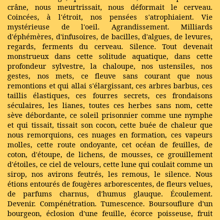
crâne, nous meurtrissait, nous déformait le cerveau.
Coincées, à l'étroit, nos pensées s'atrophiaient. Vie
mystérieuse de l'oeil. Agrandissement. Milliards
d'éphémères, d'infusoires, de bacilles, d'algues, de levures,
regards, ferments du cerveau. Silence. Tout devenait
monstrueux dans cette solitude aquatique, dans cette
profondeur sylvestre, la chaloupe, nos ustensiles, nos
gestes, nos mets, ce fleuve sans courant que nous
remontions et qui allai s'élargissant, ces arbres barbus, ces
taillis élastiques, ces fourres secrets, ces frondaisons
séculaires, les lianes, toutes ces herbes sans nom, cette
sève débordante, ce soleil prisonnier comme une nymphe
et qui tissait, tissait son cocon, cette buée de chaleur que
nous remorquions, ces nuages en formation, ces vapeurs
molles, cette route ondoyante, cet océan de feuilles, de
coton, d'étoupe, de lichens, de mousses, ce grouillement
d'étoiles, ce ciel de velours, cette lune qui coulait comme un
sirop, nos avirons feutrés, les remous, le silence. Nous
étions entourés de fougères arborescentes, de fleurs velues,
de parfums charnus, d'humus glauque. Écoulement.
Devenir. Compénétration. Tumescence. Boursouflure d'un
bourgeon, éclosion d'une feuille, écorce poisseuse, fruit