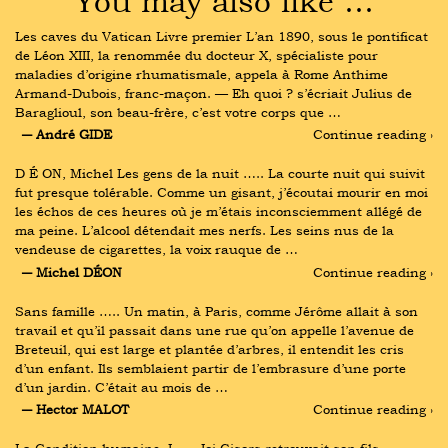
You may also like …
Les caves du Vatican Livre premier L’an 1890, sous le pontificat 
de Léon XIII, la renommée du docteur X, spécialiste pour 
maladies d’origine rhumatismale, appela à Rome Anthime 
Armand-Dubois, franc-maçon. — Eh quoi ? s’écriait Julius de 
Baraglioul, son beau-frère, c’est votre corps que …
― André GIDE
Continue reading ›
D É ON, Michel Les gens de la nuit ….. La courte nuit qui suivit 
fut presque tolérable. Comme un gisant, j’écoutai mourir en moi 
les échos de ces heures où je m’étais inconsciemment allégé de 
ma peine. L’alcool détendait mes nerfs. Les seins nus de la 
vendeuse de cigarettes, la voix rauque de …
― Michel DÉON
Continue reading ›
Sans famille ….. Un matin, à Paris, comme Jérôme allait à son 
travail et qu’il passait dans une rue qu’on appelle l’avenue de 
Breteuil, qui est large et plantée d’arbres, il entendit les cris 
d’un enfant. Ils semblaient partir de l’embrasure d’une porte 
d’un jardin. C’était au mois de …
― Hector MALOT
Continue reading ›
La Condition humaine, I ….. Ici Gisors retrouvait son fils, 