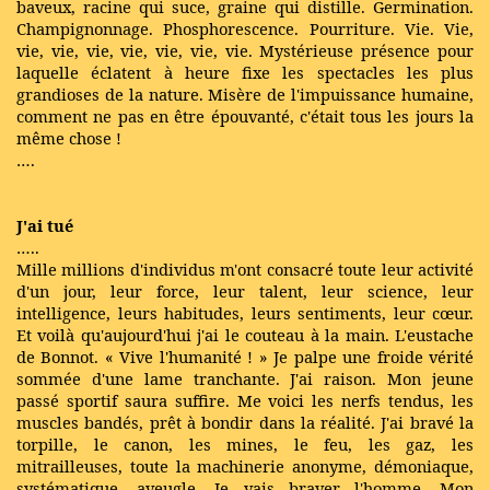
baveux, racine qui suce, graine qui distille. Germination.
Champignonnage. Phosphorescence. Pourriture. Vie. Vie,
vie, vie, vie, vie, vie, vie, vie. Mystérieuse présence pour
laquelle éclatent à heure fixe les spectacles les plus
grandioses de la nature. Misère de l'impuissance humaine,
comment ne pas en être épouvanté, c'était tous les jours la
même chose !
….
J'ai tué
…..
Mille millions d'individus m'ont consacré toute leur activité
d'un jour, leur force, leur talent, leur science, leur
intelligence, leurs habitudes, leurs sentiments, leur cœur.
Et voilà qu'aujourd'hui j'ai le couteau à la main. L'eustache
de Bonnot. « Vive l'humanité ! » Je palpe une froide vérité
sommée d'une lame tranchante. J'ai raison. Mon jeune
passé sportif saura suffire. Me voici les nerfs tendus, les
muscles bandés, prêt à bondir dans la réalité. J'ai bravé la
torpille, le canon, les mines, le feu, les gaz, les
mitrailleuses, toute la machinerie anonyme, démoniaque,
systématique, aveugle. Je vais braver l'homme. Mon