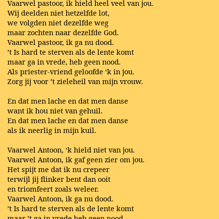
Vaarwel pastoor, ik hield heel veel van jou.
Wij deelden niet hetzelfde lot,
we volgden niet dezelfde weg
maar zochten naar dezelfde God.
Vaarwel pastoor, ik ga nu dood.
’t Is hard te sterven als de lente komt
maar ga in vrede, heb geen nood.
Als priester-vriend geloofde ‘k in jou.
Zorg jij voor ’t zieleheil van mijn vrouw.
En dat men lache en dat men danse
want ik hou niet van gehuil.
En dat men lache en dat men danse
als ik neerlig in mijn kuil.
Vaarwel Antoon, ‘k hield niet van jou.
Vaarwel Antoon, ik gaf geen zier om jou.
Het spijt me dat ik nu crepeer
terwijl jij flinker bent dan ooit
en triomfeert zoals weleer.
Vaarwel Antoon, ik ga nu dood.
’t Is hard te sterven als de lente komt
maar ’t ga in vrede heb geen nood.