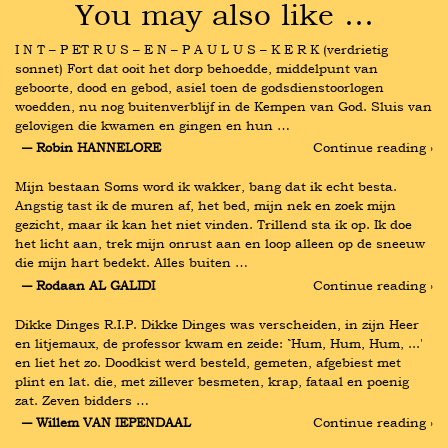
You may also like …
I N T – P ET R U S – E N – P A U L U S – K E R K (verdrietig 
sonnet) Fort dat ooit het dorp behoedde, middelpunt van 
geboorte, dood en gebod, asiel toen de godsdienstoorlogen 
woedden, nu nog buitenverblijf in de Kempen van God. Sluis van 
gelovigen die kwamen en gingen en hun …
― Robin HANNELORE
Continue reading ›
Mijn bestaan Soms word ik wakker, bang dat ik echt besta. 
Angstig tast ik de muren af, het bed, mijn nek en zoek mijn 
gezicht, maar ik kan het niet vinden. Trillend sta ik op. Ik doe 
het licht aan, trek mijn onrust aan en loop alleen op de sneeuw 
die mijn hart bedekt. Alles buiten …
― Rodaan AL GALIDI
Continue reading ›
Dikke Dinges R.I.P. Dikke Dinges was verscheiden, in zijn Heer 
en litjemaux, de professor kwam en zeide: `Hum, Hum, Hum, ...' 
en liet het zo. Doodkist werd besteld, gemeten, afgebiest met 
plint en lat. die, met zillever besmeten, krap, fataal en poenig 
zat. Zeven bidders …
― Willem VAN IEPENDAAL
Continue reading ›