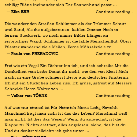
schlägt Bläue ineinander sich Der Sonnenhund passt …
― Elke ERB
Continue reading ›
Die wandernden Straßen Schlimmer als der Trümmer Schutt 
und Sand, Als die aufgeborstnen, kahlen Zimmer Hoch in 
fernem Stockwerk, wo noch immer Bilder hängen an 
zerbrochner Wand: Schlimmer ist die fahle Menschenflut, Übers 
Pflaster wandernd viele Meilen, Ferne Mühsalsziele zu …
― Paula von PRERADOVIC
Continue reading ›
Frei wie ein Vogel Ein Dichter bin ich, und ich schreibe Mir die 
Dunkelheit vom Leibe Damit ihr nicht, wie den von Kleist Mich 
nackt in eine Grube schmeisst Bevor aus deutscher Finsternis 
Ich mit ein Stückchen Leben riss. Ich grüss, getrost auf Messers 
Schneide Herrn Walter von …
― Volker von TÖRNE
Continue reading ›
Auf was nur einmal ist Für Heinrich Maria Ledig-Rowohlt 
Manchmal fragt man sich: Ist das das Leben? Manchmal weiß 
man nicht: Ist dies das Wesen? Wenn du aufwachst, ist die 
Klappe zu. Nichts eratmet, alles angelesen, siehe, das bist du. 
Und du denkst vielleicht: ich gehe unter …