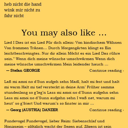
heb nicht die hand
wink mir nicht zu
fahr nicht
You may also like …
Lied I Dies ist ein Lied Für dich allein: Von kindischem Wähnen 
Von frommen Tränen… Durch Morgengärten klingt es Ein 
leichtbeschwingtes. Nur dir allein Möcht es ein Lied Das rühre 
sein.” Wenn dich meine wünsche umschwärmen Wenn dich 
meine wünsche umschwärmen Mein leidender hauch …
― Stefan GEORGE
Continue reading ›
Laß mi amoi no d’Sun aufgeh sehn Madl, halt mi fest und halt 
mi warm Halt mi tief versteckt in deine Arm´ Früher samma 
stundenlang so g´leg´n Lass mi amoi no d´Sunn aufgehn sehn 
Lass mi amoi no d´Sunn aufgehn sehn I waß net, warum mi 
heut´ so g´friert Und warum´s so finster in mir …
― Georg (AUSTRIA) DANZER
Continue reading ›
Fundevogel Fundevogel, lieber Reim: Siebenschlaf und 
Honigseim – plötzlich wacht der Segen auf. Zögern ist sein 