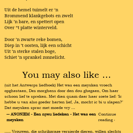
Uit de hemel tuimelt er ‘n
Brommend klankgebots en zwelt
Lijk ’n bare, en spettert open
Over “t platte winterveld.
Door ’n zwarte reke bomen,
Diep in ’t oosten, lijk een schicht
Uit ’n sterke stalen boge,
Schiet ’n sprankel zonnelicht.
You may also like …
(uit het Antwerps liedboek) Het was een meysken vroech 
opghestaen, Des morghens door den dou ghegaen, Om haer 
schoon lief te spreken. Met dien quam daer haer soete lief: ‘Ic 
hebbe u van also goeder herten lief, Ja, mocht ic bi u slapen?’ 
Dat meysken sprac met moede vry …
― ANONIEM - Een nyeu liedeken - Het was een 
Continue 
meysken
reading ›
….. Vrouwen, die schrikgrage versierde dieren, willen slechts 