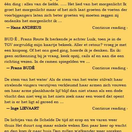
één ding : alles van de liefde. ….. Het lied van het morgenlicht Ik 
groet het morgenlicht maar of het zich laat groeten de voeten der 
voorbijgangers laten zich beter groeten wij moeten zeggen zij 
ondanks het morgenlicht ik …
― Hans ANDREUS
Continue reading ›
BUD É , Frans Route Ik herkende je achter Luik, toen je in de 
TGV zorgvuldig mijn kaartje bekeek. Aller et retour? vroeg je met 
een knipoog. Of het ons goed ging, hoorde ik je denken. En ik: 
geen ontkenning bij je vraag, keek opzij, rails af en aan die een 
richting wezen. In de ramen spiegelden we …
― Frans BUDÉ
Continue reading ›
De stem van het water' Als de stem van het water stilvalt haar 
strelende vingers verstijven verkleumd haar armen zich vouwen 
om haar arme plankharde lijf blijf dan niet staan als een dode 
vlucht dan niet weg in het niets zoek naar een woord dat opent 
het is er het ligt al gereed en …
― Inge LIEVAART
Continue reading ›
De lichtjes van de Schelde De tijd zit erop en we varen weer 
thuis Het duurt nog maar enkele weken Een paar keer op wacht 
en dan kom ik naar huis Dan zullen w'elkander weer spreken 