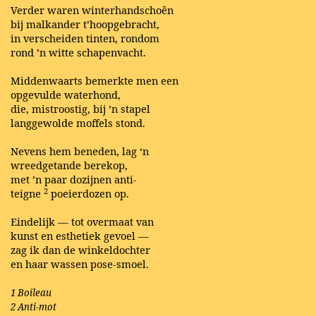
Verder waren winterhandschoên
bij malkander t’hoopgebracht,
in verscheiden tinten, rondom
rond ’n witte schapenvacht.
Middenwaarts bemerkte men een
opgevulde waterhond,
die, mistroostig, bij ’n stapel
langgewolde moffels stond.
Nevens hem beneden, lag ‘n
wreedgetande berekop,
met ’n paar dozijnen anti-
2
teigne
poeierdozen op.
Eindelijk — tot overmaat van
kunst en esthetiek gevoel —
zag ik dan de winkeldochter
en haar wassen pose-smoel.
1 Boileau
2 Anti-mot