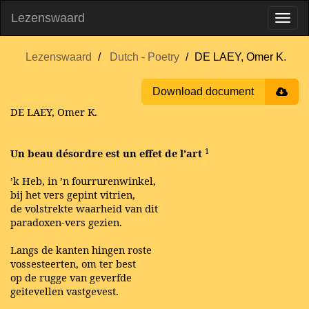
Lezenswaard
Lezenswaard
Dutch - Poetry
DE LAEY, Omer K.
Download document
DE LAEY, Omer K.
1
Un beau désordre est un effet de l’art
’k Heb, in ’n fourrurenwinkel,
bij het vers gepint vitrien,
de volstrekte waarheid van dit
paradoxen-vers gezien.
Langs de kanten hingen roste
vossesteerten, om ter best
op de rugge van geverfde
geitevellen vastgevest.