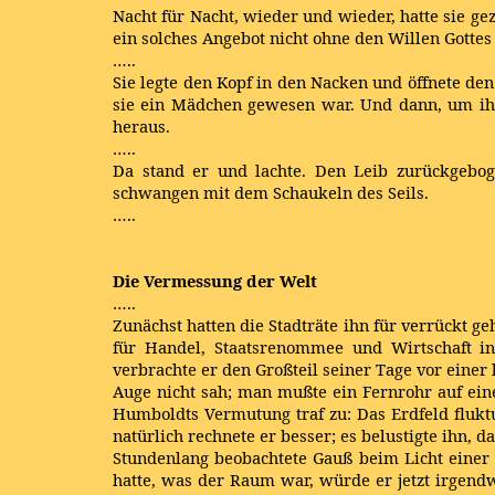
Nacht für Nacht, wieder und wieder, hatte sie g
ein solches Angebot nicht ohne den Willen Gott
…..
Sie legte den Kopf in den Nacken und öffnete den 
sie ein Mädchen gewesen war. Und dann, um ihn 
heraus.
…..
Da stand er und lachte. Den Leib zurückgebog
schwangen mit dem Schaukeln des Seils.
…..
Die Vermessung der Welt
…..
Zunächst hatten die Stadträte ihn für verrückt g
für Handel, Staatsrenommee und Wirtschaft in
verbrachte er den Großteil seiner Tage vor eine
Auge nicht sah; man mußte ein Fernrohr auf ein
Humboldts Vermutung traf zu: Das Erdfeld fluktu
natürlich rechnete er besser; es belustigte ihn
Stundenlang beobachtete Gauß beim Licht einer 
hatte, was der Raum war, würde er jetzt irgend