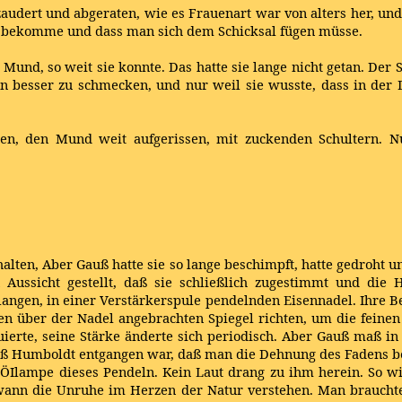
ezaudert und abgeraten, wie es Frauenart war von alters her, un
es bekomme und dass man sich dem Schicksal fügen müsse.
Mund, so weit sie konnte. Das hatte sie lange nicht getan. Der 
besser zu schmecken, und nur weil sie wusste, dass in der Du
en, den Mund weit aufgerissen, mit zuckenden Schultern. N
ehalten, Aber Gauß hatte sie so lange beschimpft, hatte gedroht 
 Aussicht gestellt, daß sie schließlich zugestimmt und die 
r langen, in einer Verstärkerspule pendelnden Eisennadel. Ihre
en über der Nadel angebrachten Spiegel richten, um die fein
ierte, seine Stärke änderte sich periodisch. Aber Gauß maß in 
, daß Humboldt entgangen war, daß man die Dehnung des Fadens b
ÖIlampe dieses Pendeln. Kein Laut drang zu ihm herein. So wie
wann die Unruhe im Herzen der Natur verstehen. Man brauchte 