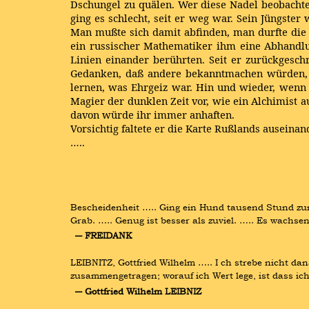
Dschungel zu quälen. Wer diese Nadel beobachte
ging es schlecht, seit er weg war. Sein Jüngster
Man mußte sich damit abfinden, man durfte die 
ein russischer Mathematiker ihm eine Abhandlu
Linien einander berührten. Seit er zurückgesc
Gedanken, daß andere bekanntmachen würden, w
lernen, was Ehrgeiz war. Hin und wieder, wenn e
Magier der dunklen Zeit vor, wie ein Alchimist 
davon würde ihr immer anhaften.
Vorsichtig faltete er die Karte Rußlands auseinan
…..
Bescheidenheit ….. Ging ein Hund tausend Stund zur 
Grab. ….. Genug ist besser als zuviel. ….. Es wachse
― FREIDANK
LEIBNITZ, Gottfried Wilhelm ….. I ch strebe nicht d
zusammengetragen; worauf ich Wert lege, ist dass ich
― Gottfried Wilhelm LEIBNIZ