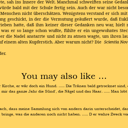
te, sah ins Innere der Welt. Manchmal schweiften seine Gedan
 würde bald mit der Schule fertig sein. Auch der war nicht beso
Menschen nicht überschätzen. Wenigstens verstand er sich mi
ng geschickt, in der die Vermutung geäußert wurde, daß Eukli
hrieben hatte, daß ihm keiner dieser Gedanken neu war, hielt
as er so lange schon wußte, fühlte er ein ungewohntes Stech
r die Nadel anstarrte und nicht zu atmen wagte, um ihren lau
auf einem alten Kupferstich. Aber warum nicht? Die
Scientia No
der.
You may also like …
Kirche, er wär doch ein Hund. ….. Die Tränen bald getrocknet sind, 
n mir das ganze Jahr die Sünd', die Nägel und das Haar. ….. Man lob
anach, dass meine Sammlung sich von andern darin unterscheidet, dass
 bringe, was die anderen noch nicht haben. ….. D er wahre Zweck von