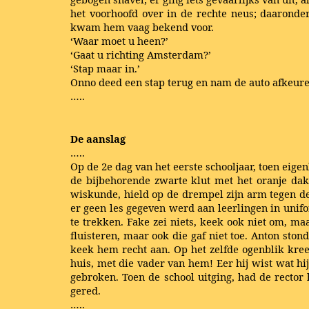
het voorhoofd over in de rechte neus; daaronde
kwam hem vaag bekend voor.
‘Waar moet u heen?’
‘Gaat u richting Amsterdam?’
‘Stap maar in.’
Onno deed een stap terug en nam de auto afkeur
…..
De aanslag
…..
Op de 2e dag van het eerste schooljaar, toen eig
de bijbehorende zwarte klut met het oranje dak.
wiskunde, hield op de drempel zijn arm tegen de 
er geen les gegeven werd aan leerlingen in unifo
te trekken. Fake zei niets, keek ook niet om, ma
fluisteren, maar ook die gaf niet toe. Anton sto
keek hem recht aan. Op het zelfde ogenblik kree
huis, met die vader van hem! Eer hij wist wat h
gebroken. Toen de school uitging, had de rector
gered.
…..