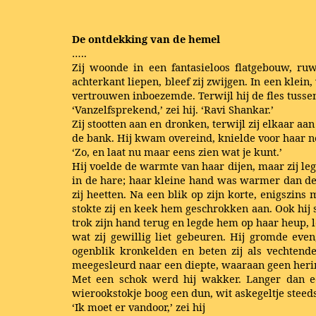
De ontdekking van de hemel
…..
Zij woonde in een fantasieloos flatgebouw, ru
achterkant liepen, bleef zij zwijgen. In een kle
vertrouwen inboezemde. Terwijl hij de fles tusse
‘Vanzelfsprekend,’ zei hij. ‘Ravi Shankar.’
Zij stootten aan en dronken, terwijl zij elkaar aan
de bank. Hij kwam overeind, knielde voor haar ne
‘Zo, en laat nu maar eens zien wat je kunt.’
Hij voelde de warmte van haar dijen, maar zij leg
in de hare; haar kleine hand was warmer dan de 
zij heetten. Na een blik op zijn korte, enigszi
stokte zij en keek hem geschrokken aan. Ook hij s
trok zijn hand terug en legde hem op haar heup, l
wat zij gewillig liet gebeuren. Hij gromde even
ogenblik kronkelden en beten zij als vechtend
meegesleurd naar een diepte, waaraan geen herinn
Met een schok werd hij wakker. Langer dan ee
wierookstokje boog een dun, wit askegeltje steed
‘Ik moet er vandoor,’ zei hij