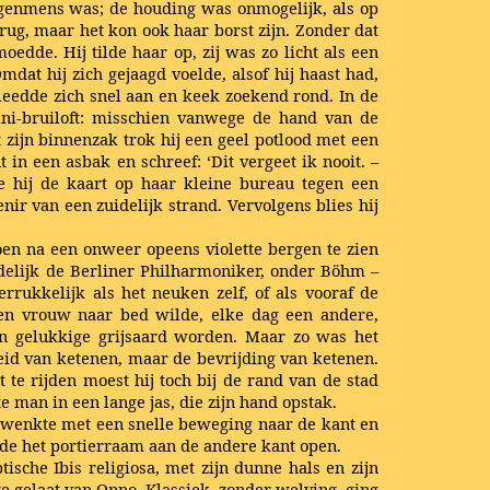
angenmens was; de houding was onmogelijk, als op
rug, maar het kon ook haar borst zijn. Zonder dat
dde. Hij tilde haar op, zij was zo licht als een
dat hij zich gejaagd voelde, alsof hij haast had,
leedde zich snel aan en keek zoekend rond. In de
ni-bruiloft: misschien vanwege de hand van de
zijn binnenzak trok hij een geel potlood met een
 in een asbak en schreef: ‘Dit vergeet ik nooit. –
e hij de kaart op haar kleine bureau tegen een
r van een zuidelijk strand. Vervolgens blies hij
oen na een onweer opeens violette bergen te zien
elijk de Berliner Philharmoniker, onder Böhm –
rrukkelijk als het neuken zelf, of als vooraf de
een vrouw naar bed wilde, elke dag een andere,
 een gelukkige grijsaard worden. Maar zo was het
jheid van ketenen, maar de bevrijding van ketenen.
te rijden moest hij toch bij de rand van de stad
 man in een lange jas, die zijn hand opstak.
l, zwenkte met een snelle beweging naar de kant en
aide het portierraam aan de andere kant open.
sche Ibis religiosa, met zijn dunne hals en zijn
ige gelaat van Onno. Klassiek, zonder welving, ging