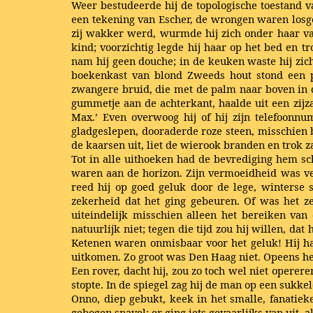
Weer bestudeerde hij de topologische toestand v
een tekening van Escher, de wrongen waren losger
zij wakker werd, wurmde hij zich onder haar van
kind; voorzichtig legde hij haar op het bed en t
nam hij geen douche; in de keuken waste hij zic
boekenkast van blond Zweeds hout stond een p
zwangere bruid, die met de palm naar boven in d
gummetje aan de achterkant, haalde uit een zijzak
Max.’ Even overwoog hij of hij zijn telefoonn
gladgeslepen, dooraderde roze steen, misschien 
de kaarsen uit, liet de wierook branden en trok za
Tot in alle uithoeken had de bevrediging hem sc
waren aan de horizon. Zijn vermoeidheid was v
reed hij op goed geluk door de lege, winterse s
zekerheid dat het ging gebeuren. Of was het z
uiteindelijk misschien alleen het bereiken van 
natuurlijk niet; tegen die tijd zou hij willen, d
Ketenen waren onmisbaar voor het geluk! Hij had
uitkomen. Zo groot was Den Haag niet. Opeens herk
Een rover, dacht hij, zou zo toch wel niet operer
stopte. In de spiegel zag hij de man op een sukke
Onno, diep gebukt, keek in het smalle, fanatiek
gebogen snavel; er ging iets gevaarlijks van uit, 