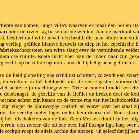
diepte van bomen, langs villa’s waarvan er maar één hol en s
aaronder de rivier lag tussen brede weiden. Aan de overkant van d
, besliert met witte nevel: een bruid, die haar sluier aan stuk
ng verliep, golfden blauwe heuvels tot diep in het tsjechische
abrieksschoorsteen een witte slang over de verzinkende velden
ademloze ruimte. Koele lucht voer van de rivier naar zijn gezi
jn gezicht: op hetzelfde ogenblik hoorde hij het groene gefluister
n de held plotseling nog strijdlust schittert, zo zendt een zwa
t, en welkom in het bebloede huis de verre gasten: vuurwerk!
iel achter zijn machinegeweer. Drie seconden braakt verschrik
doodsangst, de gezellin van de liefde) en breken doet de kett
 meccano achter zijn kanon op de trotse rug van het luchtdoorkl
 zijn vinger de blauwogige Corinth en vouwt over het staal z
arde, die veertig meter lager onder hem doorschiet. Knus staa
 het uitschakelen van de flak. Geen Messerschmitt in het uitges
sterren, een zwerm die uit zee over half Europa ligt, laag ove
e cockpit roept de edele Archie die uitroep: ‘Ik geloof dat jij he