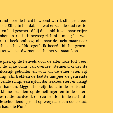
tarend door de lucht bewoond werd, slingerde een
e Elbe, in het dal, lag wat er van de stad restte:
ken had gescheurd bij de aanblik van haar vrijer.
 Bohemen. Corinth bewoog zich niet meer; het was
. Hij keek omhoog, niet naar de lucht maar naar
cht: op hetzelfde ogenblik hoorde hij het groene
... Het was verdwenen eer hij het verstaan kon.
rte plek op de heuvels door de ademloze lucht een
, de rijke ooms van overzee, steunend onder de
kelijk gebulder en vuur uit de ether (vier, vijf
ing –stil trekken de laatste lampjes de geurende
ievende schip; een nylon dameskous siert en hangt
ijn handen. Liggend op zijn buik in de bruisende
n kleine branden op de hellingen en in de dalen:
trekte luchtveld. (….) zo brullen in de nacht de
r de schuddende grond op weg naar een oude stad,
m had, die Hun.’