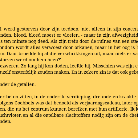
l werd gestorven door zijn toedoen, niet alleen in zijn conce
enden, bloed, bloed moest er vloeien, - maar in zijn afwezighe
els ten minste nog deed. Als zijn trein door de ruïnes van een s
 Rondom wordt alles verwoest door orkanen, maar in het oog is
n. Daar broedde hij al die verschrikkingen uit, maar niets er van
estorven werd om hem heen?'
ezweren. Zo lang hij kon doden, leefde hij. Misschien was zijn 
emzelf onsterfelijk zouden maken. En in zekere zin is dat ook geb
onder de getallen.
er beton zitten, in de onderste verdieping, dreunde en kraakt
Volgens Goebbels was dat bedoeld als verjaardagscadeau, later o
 die nu het centrum kunnen bereiken met hun artillerie. Ik kan 
uchtvloten en al die ontelbare slachtoffers nodig zijn om de che
inden.