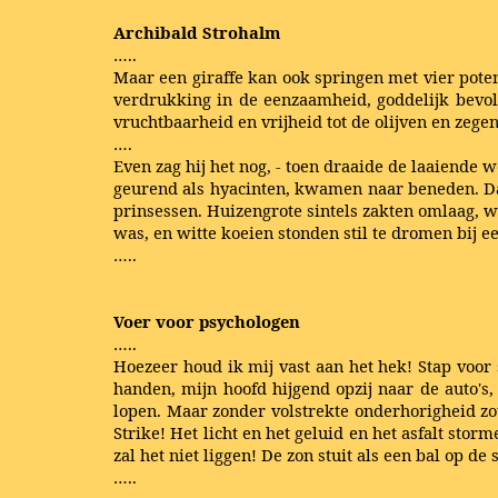
Archibald Strohalm
…..
Maar een giraffe kan ook springen met vier poten
verdrukking in de eenzaamheid, goddelijk bevole
vruchtbaarheid en vrijheid tot de olijven en zege
….
Even zag hij het nog, - toen draaide de laaiende
geurend als hyacinten, kwamen naar beneden. Daa
prinsessen. Huizengrote sintels zakten omlaag, 
was, en witte koeien stonden stil te dromen bij 
…..
Voer voor psychologen
…..
Hoezeer houd ik mij vast aan het hek! Stap voor 
handen, mijn hoofd hijgend opzij naar de auto's,
lopen. Maar zonder volstrekte onderhorigheid zo
Strike! Het licht en het geluid en het asfalt st
zal het niet liggen! De zon stuit als een bal op 
…..