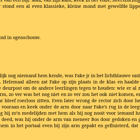
r stond een al even klassieke, kleine mond met gewelfde lippe
end in ogenschouw.
enlijk nog niemand hem kende, was Fake jr in het lichtblauwe un
 Helemaal alleen zat Fake op zijn plaats in de klas en haalde
deurpost om de andere leerlingen tegen te houden: wie er al za
rm, zo ver was het nog niet en zo ver zou het ook niet komen, e
ar bleef roerloos zitten. Even later wrong de rector zich door h
nd vooraan en keek onder de arm door naar Fake’s rug in de lee
g hij zo’n medelijden met hem als hij nog nooit voor iemand ha
ij deed, was hij onder de arm van meneer Bos door gedoken en gi
 hem in het portaal even bij zijn arm gepakt en gefluisterd, da