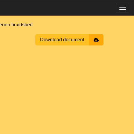
tenen bruidsbed
Download document