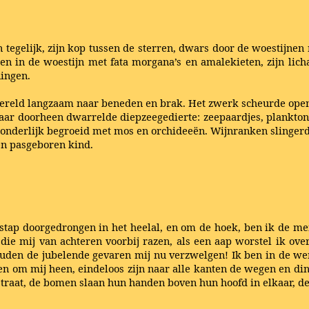
 tegelijk, zijn kop tussen de sterren, dwars door de woestijnen
n in de woestijn met fata morgana’s en amalekieten, zijn lich
ningen.
 wereld langzaam naar beneden en brak. Het zwerk scheurde open
r doorheen dwarrelde diepzeegedierte: zeepaardjes, planktonkw
wonderlijk begroeid met mos en orchideeën. Wijnranken slinge
een pasgeboren kind.
stap doorgedrongen in het heelal, en om de hoek, ben ik de mens.
 die mij van achteren voorbij razen, als een aap worstel ik ov
uden de jubelende gevaren mij nu verzwelgen! Ik ben in de wer
ormen om mij heen, eindeloos zijn naar alle kanten de wegen en d
de straat, de bomen slaan hun handen boven hun hoofd in elkaar, 