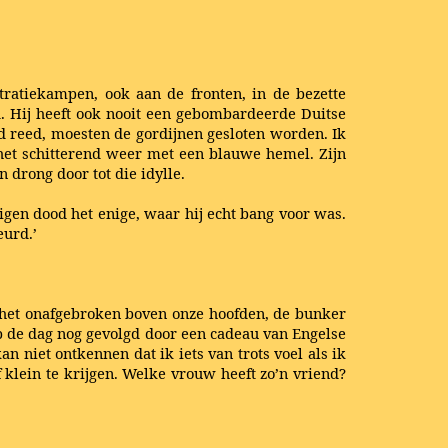
ntratiekampen, ook aan de fronten, in de bezette
id. Hij heeft ook nooit een gebombardeerde Duitse
tad reed, moesten de gordijnen gesloten worden. Ik
 het schitterend weer met een blauwe hemel. Zijn
 drong door tot die idylle.
eigen dood het enige, waar hij echt bang voor was.
eurd.’
e het onafgebroken boven onze hoofden, de bunker
p de dag nog gevolgd door een cadeau van Engelse
niet ontkennen dat ik iets van trots voel als ik
f klein te krijgen. Welke vrouw heeft zo’n vriend?