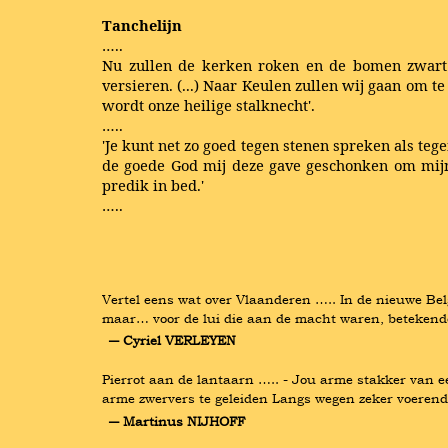
Tanchelijn
…..
Nu zullen de kerken roken en de bomen zwart 
versieren. (...) Naar Keulen zullen wij gaan om 
wordt onze heilige stalknecht'.
…..
'Je kunt net zo goed tegen stenen spreken als teg
de goede God mij deze gave geschonken om mijn h
predik in bed.'
…..
Vertel eens wat over Vlaanderen ….. In de nieuwe Belg
maar… voor de lui die aan de macht waren, betekend
― Cyriel VERLEYEN
Pierrot aan de lantaarn ….. - Jou arme stakker van e
arme zwervers te geleiden Langs wegen zeker voerend 
― Martinus NIJHOFF