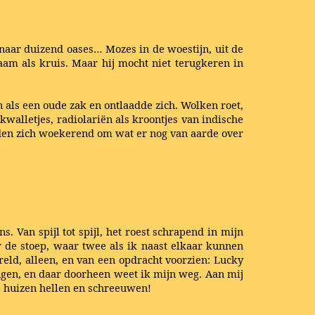
 naar duizend oases… Mozes in de woestijn, uit de
aam als kruis. Maar hij mocht niet terugkeren in
 als een oude zak en ontlaadde zich. Wolken roet,
alletjes, radiolariën als kroontjes van indische
rden zich woekerend om wat er nog van aarde over
 Van spijl tot spijl, het roest schrapend in mijn
er de stoep, waar twee als ik naast elkaar kunnen
eld, alleen, en van een opdracht voorzien: Lucky
ingen, en daar doorheen weet ik mijn weg. Aan mij
de huizen hellen en schreeuwen!