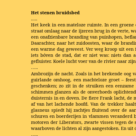
Het stenen bruidsbed
…..
Het keek in een mateloze ruimte. In een groene 
straat omlaag naar de ijzeren brug in de verte, w
een onafzienbare branding van puinhopen, beflard
Daarachter, naar het zuidoosten, waar de brandi
een warme dag geweest. Ver weg kroop uit een f
iets bóven de stad, dat er niet was: niets dan 
gefluister. Koele lucht voer van de rivier naar zi
…..
Ambrozijn de nacht. Zoals in het brekende oog va
guirlande omhoog, een machteloze groet – fees
geschenken; zo zit in de struiken een eenzame z
schimmen glanzen als de onverhoeds oplichtende 
duisternis in en doven. De fiere Frank lacht, de
af van het lachende hoofd. Van de trekker haalt
glasneus spiedt hij zachtjes fluitend over de a
schuren en boerderijen in vlammen veranderd bij
motoren der Liberators, zwarte vissen tegen de 
waarboven de lichten al zijn aangestoken. En uit d
…..