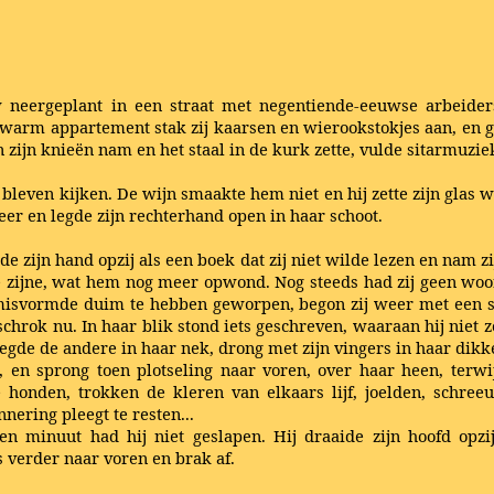
w neergeplant in een straat met negentiende-eeuwse arbeider
in, warm appartement stak zij kaarsen en wierookstokjes aan, en 
n zijn knieën nam en het staal in de kurk zette, vulde sitarmuzi
 bleven kijken. De wijn smaakte hem niet en hij zette zijn glas we
er en legde zijn rechterhand open in haar schoot.
de zijn hand opzij als een boek dat zij niet wilde lezen en nam 
zijne, wat hem nog meer opwond. Nog steeds had zij geen woord
ns misvormde duim te hebben geworpen, begon zij weer met een st
chrok nu. In haar blik stond iets geschreven, waaraan hij niet z
egde de andere in haar nek, drong met zijn vingers in haar dikke
, en sprong toen plotseling naar voren, over haar heen, terw
e honden, trokken de kleren van elkaars lijf, joelden, schr
ering pleegt te resten...
n minuut had hij niet geslapen. Hij draaide zijn hoofd opzi
s verder naar voren en brak af.