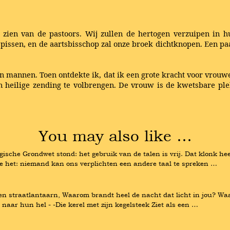
zien van de pastoors. Wij zullen de hertogen verzuipen in 
te pissen, en de aartsbisschop zal onze broek dichtknopen. Een 
en mannen. Toen ontdekte ik, dat ik een grote kracht voor vrouw
eilige zending te volbrengen. De vrouw is de kwetsbare plek 
You may also like …
ische Grondwet stond: het gebruik van de talen is vrij. Dat klonk hee
e het: niemand kan ons verplichten een andere taal te spreken …
en straatlantaarn, Waarom brandt heel de nacht dat licht in jou? Wa
naar hun hel - -Die kerel met zijn kegelsteek Ziet als een …