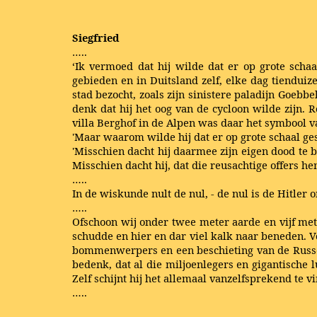
Siegfried
…..
‘Ik vermoed dat hij wilde dat er op grote schaa
gebieden en in Duitsland zelf, elke dag tienduiz
stad bezocht, zoals zijn sinistere paladijn Goebb
denk dat hij het oog van de cycloon wilde zijn.
villa Berghof in de Alpen was daar het symbool va
'Maar waarom wilde hij dat er op grote schaal g
'Misschien dacht hij daarmee zijn eigen dood te b
Misschien dacht hij, dat die reusachtige offers h
…..
In de wiskunde nult de nul, - de nul is de Hitler 
…..
Ofschoon wij onder twee meter aarde en vijf met
schudde en hier en dar viel kalk naar beneden. 
bommenwerpers en een beschieting van de Russen,
bedenk, dat al die miljoenlegers en gigantische l
Zelf schijnt hij het allemaal vanzelfsprekend te v
…..