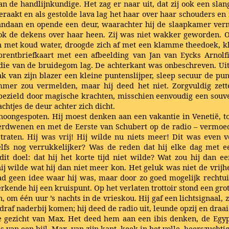
an de handlijnkundige. Het zag er naar uit, dat zij ook een sl
aakt en als gestolde lava lag het haar over haar schouders en 
daan en opende een deur, waarachter hij de slaapkamer vermoe
rok de dekens over haar heen. Zij was niet wakker geworden. Om
h met koud water, droogde zich af met een klamme theedoek, k
rentbriefkaart met een afbeelding van Jan van Eycks Arnolfi
ie van de bruidegom lag. De achterkant was onbeschreven. Uit 
 van zijn blazer een kleine puntenslijper, sleep secuur de punt
ummer zou vermelden, maar hij deed het niet. Zorgvuldig zett
bezield door magische krachten, misschien eenvoudig een souveni
chtjes de deur achter zich dicht.
hoongespoten. Hij moest denken aan een vakantie in Venetië, t
erdwenen en met de Eerste van Schubert op de radio – vermoed
traten. Hij was vrij! Hij wilde nu niets meer! Dit was even ve
elfs nog verrukkelijker? Was de reden dat hij elke dag met 
dit doel: dat hij het korte tijd niet wilde? Wat zou hij dan
at hij wilde wat hij dan niet meer kon. Het geluk was niet de vri
 geen idee waar hij was, maar door zo goed mogelijk rechtuit 
ende hij een kruispunt. Op het verlaten trottoir stond een grote
en, om één uur ’s nachts in de vrieskou. Hij gaf een lichtsignaa
ldraf naderbij komen; hij deed de radio uit, leunde opzij en dra
e gezicht van Max. Het deed hem aan een ibis denken, de Egypti
als van een bijl. Max, van zijn kant, keek in het volle, heerszucht