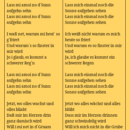
Lass mi amoi no d´Sunn
Lass mich einmal noch die
aufgehn sehn
Sonne aufgehen sehen
Lass mi amoi no d´Sunn
Lass mich einmal noch die
aufgehn sehn
Sonne aufgehen sehen
I waß net, warum mi heut´ so
Ich weiß nicht warum es mich
g´friert
heute so friert
Und warum´s so finster in
Und warum es so finster in mir
mir wird
wird
Jo i glaub, es kommt a
Ja, ich glaube es kommt ein
schwerer Reg´n
schwerer Regen
Lass mi amoi no d´Sunn
Lass mich einmal noch die
aufgehn sehn
Sonne aufgehen sehen
Lass mi amoi no d´Sunn
Lass mich einmal noch die
aufgehn sehn
Sonne aufgehen sehen
Jetzt, wo olles wachst und
Jetzt wo alles wächst und alles
olles bliaht
blüht
Daß mir im Herzen drin
Dass mir im Herzen drinnen
ganz damisch wird
ganz schwindelig wird
Will i mi net in d´Gruam
Will ich mich nicht in die Grube