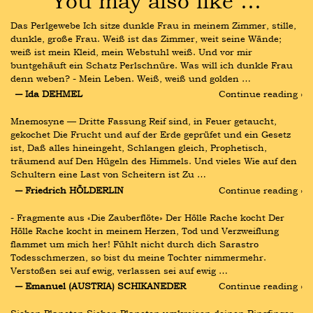
You may also like …
Das Perlgewebe Ich sitze dunkle Frau in meinem Zimmer, stille, 
dunkle, große Frau. Weiß ist das Zimmer, weit seine Wände; 
weiß ist mein Kleid, mein Webstuhl weiß. Und vor mir 
buntgehäuft ein Schatz Perlschnüre. Was will ich dunkle Frau 
denn weben? - Mein Leben. Weiß, weiß und golden …
― Ida DEHMEL
Continue reading ›
Mnemosyne — Dritte Fassung Reif sind, in Feuer getaucht, 
gekochet Die Frucht und auf der Erde geprüfet und ein Gesetz 
ist, Daß alles hineingeht, Schlangen gleich, Prophetisch, 
träumend auf Den Hügeln des Himmels. Und vieles Wie auf den 
Schultern eine Last von Scheitern ist Zu …
― Friedrich HÖLDERLIN
Continue reading ›
- Fragmente aus «Die Zauberflöte» Der Hölle Rache kocht Der 
Hölle Rache kocht in meinem Herzen, Tod und Verzweiflung 
flammet um mich her! Fühlt nicht durch dich Sarastro 
Todesschmerzen, so bist du meine Tochter nimmermehr. 
Verstoßen sei auf ewig, verlassen sei auf ewig …
― Emanuel (AUSTRIA) SCHIKANEDER
Continue reading ›
Sieben Planeten Sieben Planeten umkreisen deinen Ringfinger 