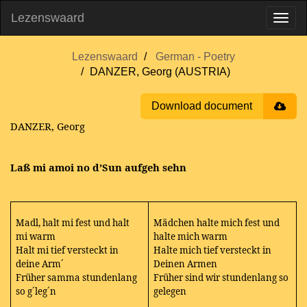
Lezenswaard
Lezenswaard
German - Poetry
DANZER, Georg (AUSTRIA)
Download document
DANZER, Georg
Laß mi amoi no d’Sun aufgeh sehn
Madl, halt mi fest und halt
Mädchen halte mich fest und
mi warm
halte mich warm
Halt mi tief versteckt in
Halte mich tief versteckt in
deine Arm´
Deinen Armen
Früher samma stundenlang
Früher sind wir stundenlang so
so g´leg´n
gelegen