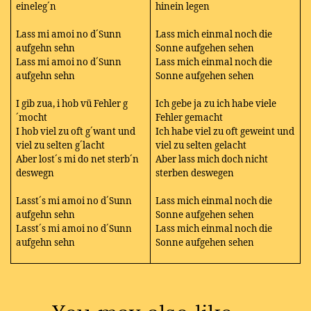
eineleg´n
hinein legen
Lass mi amoi no d´Sunn
Lass mich einmal noch die
aufgehn sehn
Sonne aufgehen sehen
Lass mi amoi no d´Sunn
Lass mich einmal noch die
aufgehn sehn
Sonne aufgehen sehen
I gib zua, i hob vü Fehler g
Ich gebe ja zu ich habe viele
´mocht
Fehler gemacht
I hob viel zu oft g´want und
Ich habe viel zu oft geweint und
viel zu selten g´lacht
viel zu selten gelacht
Aber lost´s mi do net sterb´n
Aber lass mich doch nicht
deswegn
sterben deswegen
Lasst´s mi amoi no d´Sunn
Lass mich einmal noch die
aufgehn sehn
Sonne aufgehen sehen
Lasst´s mi amoi no d´Sunn
Lass mich einmal noch die
aufgehn sehn
Sonne aufgehen sehen