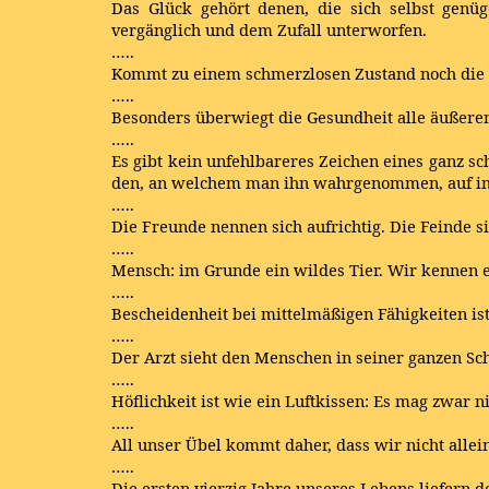
Das Glück gehört denen, die sich selbst genü
vergänglich und dem Zufall unterworfen.
…..
Kommt zu einem schmerzlosen Zustand noch die A
…..
Besonders überwiegt die Gesundheit alle äußeren G
…..
Es gibt kein unfehlbareres Zeichen eines ganz sc
den, an welchem man ihn wahrgenommen, auf 
…..
Die Freunde nennen sich aufrichtig. Die Feinde si
…..
Mensch: im Grunde ein wildes Tier. Wir kennen
…..
Bescheidenheit bei mittelmäßigen Fähigkeiten ist 
…..
Der Arzt sieht den Menschen in seiner ganzen Sc
…..
Höflichkeit ist wie ein Luftkissen: Es mag zwar ni
…..
All unser Übel kommt daher, dass wir nicht allei
…..
Die ersten vierzig Jahre unseres Lebens liefern 