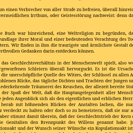
um einen Verbrecher von aller Strafe zu befreien, überall hinr
ermeidlichen Irrthum, oder Geistesstörung nachweist: denn da
te Buch war hinreichend, eine Weltreligion zu begründen, d
rundlage ihrer Moral und einer bedeutenden Verachtung des To
ern. Wir finden in ihm die traurigste und ärmlichste Gestalt 
werthvollen Gedanken darin entdecken können.
 das Geschlechtsverhältnis in der Menschenwelt spielt, also wo
rgeworfenen Schleiern überall hervorguckt. Es ist die Ursac
, die unerschöpfliche Quelle des Witzes, der Schlüssel zu allen
ohlenen Blicke, das tägliche Dichten und Trachten der Jungen un
ederkehrende Träumerei des Keuschen, der allezeit bereite Stoff
d der Spaß der Welt, daß die Hauptangelegenheit aller Mensch
lbe jeden Augenblick sich als den eigentlichen und erblichen He
erab mit höhnenden Blicken der Anstalten lachen, die man 
verdeckt zu halten oder doch so zu bemeistern, daß sie nur 
ber stimmt damit überein, daß der Geschlechtstrieb der Kern 
die Genitalien den Brennpunkt des Willens genannt habe.
ationsakt und der Wunsch seiner Wünsche ein Kopulationsakt ist,