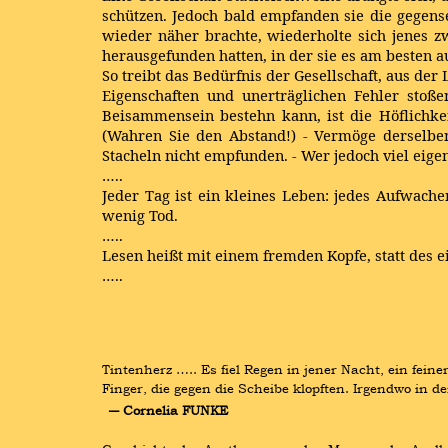
schützen. Jedoch bald empfanden sie die gegens
wieder näher brachte, wiederholte sich jenes z
herausgefunden hatten, in der sie es am besten a
So treibt das Bedürfnis der Gesellschaft, aus d
Eigenschaften und unerträglichen Fehler stoße
Beisammensein bestehn kann, ist die Höflichkeit
(Wahren Sie den Abstand!) - Vermöge derselbe
Stacheln nicht empfunden. - Wer jedoch viel eig
…..
Jeder Tag ist ein kleines Leben: jedes Aufwache
wenig Tod.
…..
Lesen heißt mit einem fremden Kopfe, statt des 
…..
Tintenherz ….. Es fiel Regen in jener Nacht, ein fein
Finger, die gegen die Scheibe klopften. Irgendwo in 
― Cornelia FUNKE