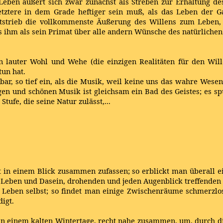
ben äußert sich zwar zunächst als Streben zur Erhaltung des
letztere in dem Grade heftiger sein muß, als das Leben der 
chtstrieb die vollkommenste Äußerung des Willens zum Leben,
aus ihm als sein Primat über alle andern Wünsche des natürli
on lauter Wohl und Wehe (die einzigen Realitäten für den Wil
tun hat.
ar, so tief ein, als die Musik, weil keine uns das wahre Wesen 
en und schönen Musik ist gleichsam ein Bad des Geistes; es spült
tufe, die seine Natur zulässt,...
in einem Blick zusammen zufassen; so erblickt man überall ei
m Leben und Dasein, drohenden und jeden Augenblick treffende
d Leben selbst; so findet man einige Zwischenräume schmerzlo
igt.
 an einem kalten Wintertage, recht nahe zusammen, um, durch d