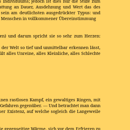
 Individuums; jedoch ist dies nur die Stufe zum
Gattung an Dauer, Ausdehnung und Wert das des
 sein am deutlichsten ausgedrückter Typus: und
chen Menschen in vollkommener Übereinstimmung
len) und darum spricht sie so sehr zum Herzen:
der Welt so tief und unmittelbar erkennen lässt,
 alles Unreine, alles Kleinliche, alles Schlechte
nen rastlosen Kampf, ein gewaltiges Ringen, mit
n Gefahren gegenüber. — Und betrachtet man dann
ser Existenz, auf welche sogleich die Langeweile
ie gegenseitige Wärme, sich vor dem Erfrieren zu