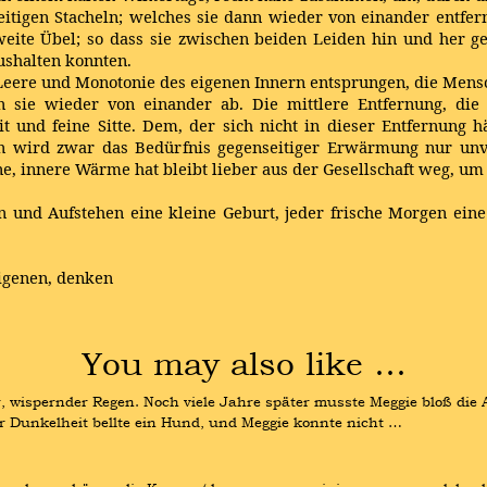
eitigen Stacheln; welches sie dann wieder von einander entf
weite Übel; so dass sie zwischen beiden Leiden hin und her 
ushalten konnten.
er Leere und Monotonie des eigenen Innern entsprungen, die Mens
n sie wieder von einander ab. Die mittlere Entfernung, die
 und feine Sitte. Dem, der sich nicht in dieser Entfernung h
n wird zwar das Bedürfnis gegenseitiger Erwärmung nur unvo
ene, innere Wärme hat bleibt lieber aus der Gesellschaft weg, 
n und Aufstehen eine kleine Geburt, jeder frische Morgen ein
eigenen, denken
You may also like …
er, wispernder Regen. Noch viele Jahre später musste Meggie bloß die 
der Dunkelheit bellte ein Hund, und Meggie konnte nicht …