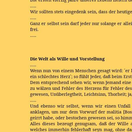
…..
Wir sollten stets eingedenk sein, dass der heut
…..
Ganz er selbst sein darf jeder nur solange er alle
frei.
…..
Die Welt als Wille und Vorstellung
…..
Wenn nun von einem Menschen gesagt wird: ´er ha
ein schlechtes Herz`; so fühlt Jeder, daß beim E
Dem entsprechend sehen wir, wenn Jemand eine s
zu wälzen und Fehler des Herzens für Fehler des
gewesen, Unüberlegtheit, Leichtsinn, Thorheit; ja
…..
Und ebenso wir selbst, wenn wir einen Unfall 
anklagen, um nur dem Vorwurf der malitia [Bosh
geirrt habe, oder bestochen gewesen sei, so him
Alles dieses bezeugt genugsam, daß der Wille a
welches immerhin fehlerhaft seyn mag, ohne daß