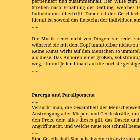
perpetuiert und zusammenhält. Der Wille zum Le
Streben nach Erhaltung der Gattung, welches 
Individuums übertrifft. Daher ist der Geschle
hiemit ist sowohl das Entstehn der Individuen 
…..
Die Musik redet nicht von Dingen: sie redet v
während sie mit dem Kopf unmittelbar nichts zu 
Keine Kunst wirkt auf den Menschen so unmittelb
als diese. Das Anhören einer großen, vollstimmig
weg, stimmt Jeden hinauf auf die höchste geistige S
…..
Parerga und Paralipomena
…..
Versucht man, die Gesamtheit der Menschenwelt 
Anstrengung aller Körper- und Geisteskräfte, u
den Preis, dem alles dieses gilt, das Dasein un
Angriff macht, und welche neue Not schnell beend
…..
Eine Gesellschaft Stachelschweine drängte sich,