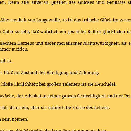
gen. Denn alle äußeren Quellen des Glückes und Genusses sin
bwesenheit von Langeweile, so ist das irdische Glück im wesen
üter so sehr, daß wahrlich ein gesunder Bettler glücklicher ist
hlechten Herzens und tiefer moralischer Nichtswürdigkeit, als e
immer meiden.
nd es.
 es bloß im Zustand der Bändigung und Zähmung.
bloße Ehrlichkeit; bei großen Talenten ist sie Heuchelei.
hwäche, der Advokat in seiner ganzen Schlechtigkeit und der Pr
chts drin sein, aber sie mildert die Stösse des Lebens.
n sein können.
den Text, die folgenden dreissig den Kommentar dazu.