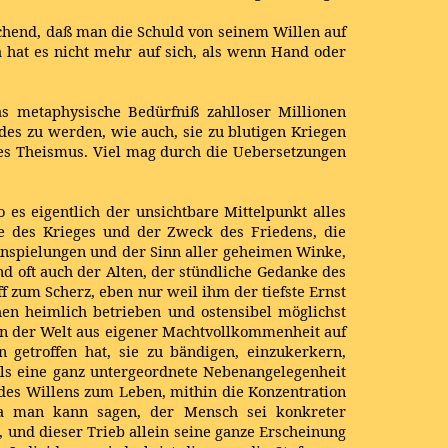
eichend, daß man die Schuld von seinem Willen auf
 hat es nicht mehr auf sich, als wenn Hand oder
as metaphysische Bedürfniß zahlloser Millionen
des zu werden, wie auch, sie zu blutigen Kriegen
des Theismus. Viel mag durch die Uebersetzungen
 es eigentlich der unsichtbare Mittelpunkt alles
he des Krieges und der Zweck des Friedens, die
 Anspielungen und der Sinn aller geheimen Winke,
d oft auch der Alten, der stündliche Gedanke des
 zum Scherz, eben nur weil ihm der tiefste Ernst
en heimlich betrieben und ostensibel möglichst
rrn der Welt aus eigener Machtvollkommenheit auf
getroffen hat, sie zu bändigen, einzukerkern,
als eine ganz untergeordnete Nebenangelegenheit
des Willens zum Leben, mithin die Konzentration
 Ja man kann sagen, der Mensch sei konkreter
 und dieser Trieb allein seine ganze Erscheinung