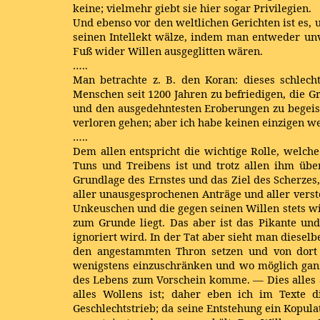
keine; vielmehr giebt sie hier sogar Privilegien.
Und ebenso vor den weltlichen Gerichten ist es, 
seinen Intellekt wälze, indem man entweder unv
Fuß wider Willen ausgeglitten wären.
…..
Man betrachte z. B. den Koran: dieses schlech
Menschen seit 1200 Jahren zu befriedigen, die G
und den ausgedehntesten Eroberungen zu begeist
verloren gehen; aber ich habe keinen einzigen 
…..
Dem allen entspricht die wichtige Rolle, welche
Tuns und Treibens ist und trotz allen ihm übe
Grundlage des Ernstes und das Ziel des Scherzes
aller unausgesprochenen Anträge und aller verst
Unkeuschen und die gegen seinen Willen stets wi
zum Grunde liegt. Das aber ist das Pikante un
ignoriert wird. In der Tat aber sieht man diese
den angestammten Thron setzen und von dort h
wenigstens einzuschränken und wo möglich ganz 
des Lebens zum Vorschein komme. — Dies alles a
alles Wollens ist; daher eben ich im Texte 
Geschlechtstrieb; da seine Entstehung ein Kopul