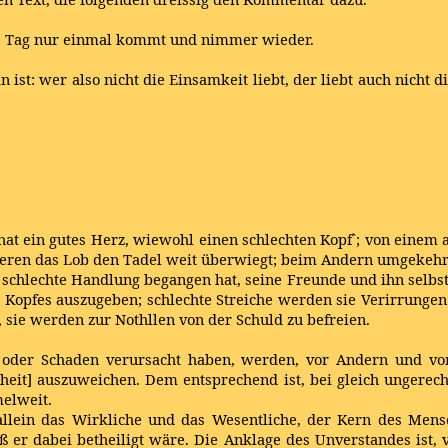
ige Tag nur einmal kommt und nimmer wieder.
in ist: wer also nicht die Einsamkeit liebt, der liebt auch nicht 
t ein gutes Herz, wiewohl einen schlechten Kopf`; von einem an
rsteren das Lob den Tadel weit überwiegt; beim Andern umgekehr
chlechte Handlung begangen hat, seine Freunde und ihn selbst 
 Kopfes auszugeben; schlechte Streiche werden sie Verirrunge
, sie werden zur Nothllen von der Schuld zu befreien.
oder Schaden verursacht haben, werden, vor Andern und vor un
eit] auszuweichen. Dem entsprechend ist, bei gleich ungerecht
melweit.
llein das Wirkliche und das Wesentliche, der Kern des Mensc
 er dabei betheiligt wäre. Die Anklage des Unverstandes ist, 