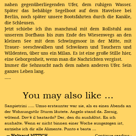
nahen gegenüberliegenden Ufer, dem ruhigen Wasser.
Später das behäbige Segelboot auf dem Havelsee bei
Berlin, noch später unsere Bootsfahrten durch die Kanäle,
die Schleusen.
Jetzt schiebe ich ihn manchmal mit dem Rollstuhl aus
unserem Dorfhaus bis zum Ende des Wiesenwegs an den
kleinen See mit dem Schwingmoor in der Mitte, mit
Trauer- seeschwalben und Schwänen und Tauchern und
Wildenten, über uns ein Milan. Es ist eine große Stille hier,
eine Geborgenheit, wenn man die Nachrichten vergisst.
Immer die Sehnsucht nach dem nahen anderen Ufer. Sein
ganzes Leben lang.
…..
You may also like …
Sanpietrini ….. Umso erstaunter war sie, als es eines Abends an 
der Wohnungstür Sturm läutete. Angelo stand da. Zornig, 
wütend. Dov'è il bastardo? Der, den du aushältst. En ich 
aushalte. Wenn er nicht binnen einer Woche ausgezogen ist, 
entziehe ich dir alle Alimente. Punto e basta …
― Waltraud MITTICH
Continue reading ›