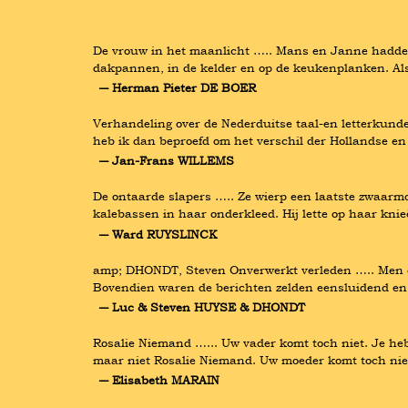
De vrouw in het maanlicht ….. Mans en Janne hadden o
dakpannen, in de kelder en op de keukenplanken. Als 
― Herman Pieter DE BOER
Verhandeling over de Nederduitse taal-en letterkunde
heb ik dan beproefd om het verschil der Hollandse en
― Jan-Frans WILLEMS
De ontaarde slapers ….. Ze wierp een laatste zwaarmoe
kalebassen in haar onderkleed. Hij lette op haar kn
― Ward RUYSLINCK
amp; DHONDT, Steven Onverwerkt verleden ….. Men dien
Bovendien waren de berichten zelden eensluidend en 
― Luc & Steven HUYSE & DHONDT
Rosalie Niemand …... Uw vader komt toch niet. Je heb
maar niet Rosalie Niemand. Uw moeder komt toch niet.
― Elisabeth MARAIN