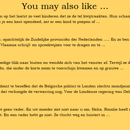
You may also like …
p het laatst zo veel kinderen dat ze de tel kwijtraakten. Hun scham
je een kast opendeed, zat er een kind te poepen of …
, opzichtelijk de Zuidelijke provinciën der Nederlanden ….. En zo be
 Vlaamse schrijf- en spreekwijzen voor te dragen en te …
dige blik naar buiten en wendde zich van het venster af. Terwijl ze 
ieën, die onder de korte zoom te voorschijn kwamen en op grauwe …
t te beseffen dat de Belgische politici te Londen slechts mondjesmaa
dat verhoogde de verwarring nog. Voor de Londense regering was Del
t geen vader. En uw moeder ziet niet naar u om. Haha. Rosalie heeft
 En een vader hebt ge niet. Ze vlucht weg en luistert in …