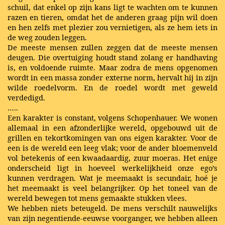
schuil, dat enkel op zijn kans ligt te wachten om te kunnen
razen en tieren, omdat het de anderen graag pijn wil doen
en hen zelfs met plezier zou vernietigen, als ze hem iets in
de weg zouden leggen.
De meeste mensen zullen zeggen dat de meeste mensen
deugen. Die overtuiging houdt stand zolang er handhaving
is, en voldoende ruimte. Maar zodra de mens opgenomen
wordt in een massa zonder externe norm, hervalt hij in zijn
wilde roedelvorm. En de roedel wordt met geweld
verdedigd.
…..
Een karakter is constant, volgens Schopenhauer. We wonen
allemaal in een afzonderlijke wereld, opgebouwd uit de
grillen en tekortkomingen van ons eigen karakter. Voor de
een is de wereld een leeg vlak; voor de ander bloemenveld
vol betekenis of een kwaadaardig, zuur moeras. Het enige
onderscheid ligt in hoeveel werkelijkheid onze ego’s
kunnen verdragen. Wat je meemaakt is secundair, hoé je
het meemaakt is veel belangrijker. Op het toneel van de
wereld bewegen tot mens gemaakte stukken vlees.
We hebben niets beteugeld. De mens verschilt nauwelijks
van zijn negentiende-eeuwse voorganger, we hebben alleen