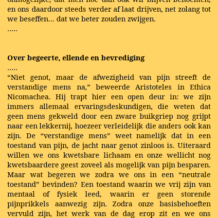
en ons daardoor steeds verder af laat drijven, net zolang tot
we beseffen… dat we beter zouden zwijgen.
…..
Over begeerte, ellende en bevrediging
…..
“Niet genot, maar de afwezigheid van pijn streeft de
verstandige mens na,” beweerde Aristoteles in Ethica
Nicomachea. Hij trapt hier een open deur in: we zijn
immers allemaal ervaringsdeskundigen, die weten dat
geen mens gekweld door een zware buikgriep nog grijpt
naar een lekkernij, hoezeer verleidelijk die anders ook kan
zijn. De “verstandige mens” weet namelijk dat in een
toestand van pijn, de jacht naar genot zinloos is. Uiteraard
willen we ons kwetsbare lichaam en onze wellicht nog
kwetsbaardere geest zoveel als mogelijk van pijn besparen.
Maar wat begeren we zodra we ons in een “neutrale
toestand” bevinden? Een toestand waarin we vrij zijn van
mentaal of fysiek leed, waarin er geen storende
pijnprikkels aanwezig zijn. Zodra onze basisbehoeften
vervuld zijn, het werk van de dag erop zit en we ons