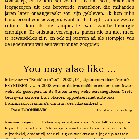
voorwerp, en ik kon het voelen, als nat hout, maar dan
leeggezogen uit een betoverde waterbron die miljarden
jaren later onaangeraakt zou zijn gebleven. Ik kon mijn
hand eromheen bewegen, want in de leegte van de zware
ruimte, kon ik de amputatie van wat-heet-energie
ombuigen. Er ontstaan vervolgens paden die nu niet meer
te bewandelen zijn, en ook zij sterven af, als stompjes van
de ledematen van een verdronken zoogdier.
…..
You may also like …
Interview in “Knokke talks” - 2022/04, afgenomen door Annick 
REYNDERS ….. In 2008 was er de financiële crisis en toen kwam 
woke als geroepen. In de States kreeg woke een megafoon. Grote 
bedrijven konden hun blazoen oppoetsen met anti-bias 
trainingsprogramma’s om hun deugdzaamheid …
― Paul BOONEFAES
Continue reading ›
Nieuwe wegen ….. Laten wij ze volgen naar Noord-Frankrijk: te 
Rijsel b.v. vinden de Vlamingen zonder veel moeite werk in de 
nijverheid, omdat zij zeer vlijtig en werkzaam zijn; de plaatsen 