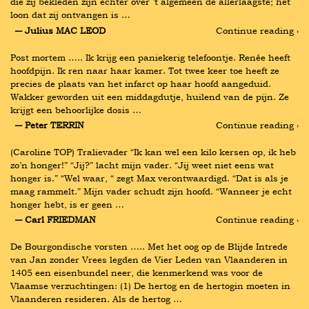
die zij bekleden zijn echter over 't algemeen de allerlaagste; het 
loon dat zij ontvangen is …
― Julius MAC LEOD
Continue reading ›
Post mortem ….. Ik krijg een paniekerig telefoontje. Renée heeft 
hoofdpijn. Ik ren naar haar kamer. Tot twee keer toe heeft ze 
precies de plaats van het infarct op haar hoofd aangeduid. 
Wakker geworden uit een middagdutje, huilend van de pijn. Ze 
krijgt een behoorlijke dosis …
― Peter TERRIN
Continue reading ›
(Caroline TOP) Tralievader “Ik kan wel een kilo kersen op, ik heb 
zo’n honger!” “Jij?” lacht mijn vader. “Jij weet niet eens wat 
honger is.” “Wel waar, “ zegt Max verontwaardigd. “Dat is als je 
maag rammelt.” Mijn vader schudt zijn hoofd. “Wanneer je echt 
honger hebt, is er geen …
― Carl FRIEDMAN
Continue reading ›
De Bourgondische vorsten ….. Met het oog op de Blijde Intrede 
van Jan zonder Vrees legden de Vier Leden van Vlaanderen in 
1405 een eisenbundel neer, die kenmerkend was voor de 
Vlaamse verzuchtingen: (1) De hertog en de hertogin moeten in 
Vlaanderen resideren. Als de hertog …