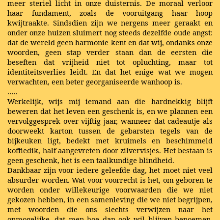
meer steriel licht in onze duisternis. De moraal verloor
haar fundament, zoals de vooruitgang haar hoop
kwijtraakte. Sindsdien zijn we nergens meer geraakt en
onder onze huizen sluimert nog steeds dezelfde oude angst:
dat de wereld geen harmonie kent en dat wij, ondanks onze
woorden, geen stap verder staan dan de eersten die
beseften dat vrijheid niet tot opluchting, maar tot
identiteitsverlies leidt. En dat het enige wat we mogen
verwachten, een beter georganiseerde wanhoop is.
…..
Werkelijk, wijs mij iemand aan die hardnekkig blijft
beweren dat het leven een geschenk is, en we plannen een
vervolggesprek over vijftig jaar, wanneer dat cadeautje als
doorweekt karton tussen de gebarsten tegels van de
bijkeuken ligt, bedekt met kruimels en beschimmeld
koffiedik, half aangevreten door zilvervisjes. Het bestaan is
geen geschenk, het is een taalkundige blindheid.
Dankbaar zijn voor iedere geleefde dag, het moet niet veel
absurder worden. Wat voor voorrecht is het, om geboren te
worden onder willekeurige voorwaarden die we niet
gekozen hebben, in een samenleving die we niet begrijpen,
met woorden die ons slechts verwijzen naar het
onmogelijke, dat men hoe dan ook wil blijven benoemen,