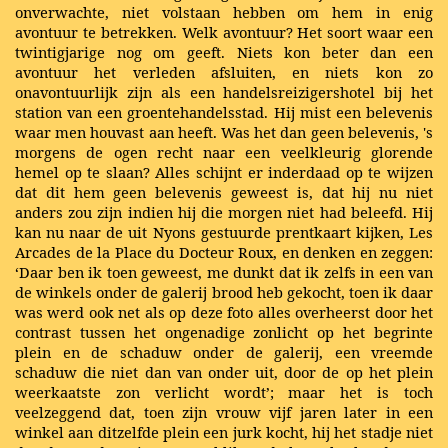
onverwachte, niet volstaan hebben om hem in enig
avontuur te betrekken. Welk avontuur? Het soort waar een
twintigjarige nog om geeft. Niets kon beter dan een
avontuur het verleden afsluiten, en niets kon zo
onavontuurlijk zijn als een handelsreizigershotel bij het
station van een groentehandelsstad. Hij mist een belevenis
waar men houvast aan heeft. Was het dan geen belevenis, 's
morgens de ogen recht naar een veelkleurig glorende
hemel op te slaan? Alles schijnt er inderdaad op te wijzen
dat dit hem geen belevenis geweest is, dat hij nu niet
anders zou zijn indien hij die morgen niet had beleefd. Hij
kan nu naar de uit Nyons gestuurde prentkaart kijken, Les
Arcades de la Place du Docteur Roux, en denken en zeggen:
‘Daar ben ik toen geweest, me dunkt dat ik zelfs in een van
de winkels onder de galerij brood heb gekocht, toen ik daar
was werd ook net als op deze foto alles overheerst door het
contrast tussen het ongenadige zonlicht op het begrinte
plein en de schaduw onder de galerij, een vreemde
schaduw die niet dan van onder uit, door de op het plein
weerkaatste zon verlicht wordt’; maar het is toch
veelzeggend dat, toen zijn vrouw vijf jaren later in een
winkel aan ditzelfde plein een jurk kocht, hij het stadje niet