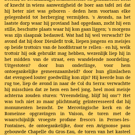
of knecht in wiens aanwezigheid de boer aan tafel zei dat
hij beter niet was geboren - deden hem voortaan elke
gelegenheid tot herberging vermijden. 's Avonds, na het
laatste dorp waar hij proviand had opgedaan, zocht hij een
stille, beschutte plaats waar hij kon gaan liggen; 's morgens
was zijn slaapzak bedauwd. Wat had hij wel verwacht? De
avond dat hij door Dieulefit trok, liepen jongens en meisjes
op beide trottoirs van de hoofdstraat te rellen - en hij, welk
trottoir hij ook gebruikt mag hebben, wezenlijk liep hij in
het midden van de straat, een wandelende noordeling.
Uitgestoten? door hun onderlinge, voor hem
ontoegankelijke gemeenzaamheid? door hun glimlachen
dat evengoed louter goedwillig kon zijn? Hij keerde hun de
rug toe, liep de avond in naar de Col du Serra: verwachtte
hij misschien dat ze hem een heel jong, heel mooi meisje
achterna zouden sturen: ‘Vreemdeling, blijf bij ons’? Het
was toch niet zo maar plichtmatig geïnteresseerd dat hij
monumenten bezocht. De Merovingische kerk en de
Romeinse opgravingen in Vaison, de toren met de
waarschijnlijk vroegste profane fresco's in Pernes-les-
Fontaines, de ontoegankelijke, door een Avignonse paus
gebouwde Chapelle du Gros-Eau, de toren van het kasteel