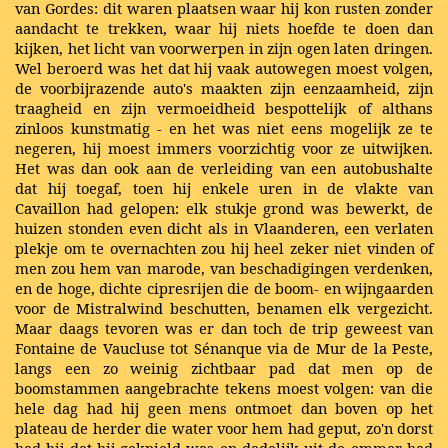
van Gordes: dit waren plaatsen waar hij kon rusten zonder
aandacht te trekken, waar hij niets hoefde te doen dan
kijken, het licht van voorwerpen in zijn ogen laten dringen.
Wel beroerd was het dat hij vaak autowegen moest volgen,
de voorbijrazende auto's maakten zijn eenzaamheid, zijn
traagheid en zijn vermoeidheid bespottelijk of althans
zinloos kunstmatig - en het was niet eens mogelijk ze te
negeren, hij moest immers voorzichtig voor ze uitwijken.
Het was dan ook aan de verleiding van een autobushalte
dat hij toegaf, toen hij enkele uren in de vlakte van
Cavaillon had gelopen: elk stukje grond was bewerkt, de
huizen stonden even dicht als in Vlaanderen, een verlaten
plekje om te overnachten zou hij heel zeker niet vinden of
men zou hem van marode, van beschadigingen verdenken,
en de hoge, dichte cipresrijen die de boom- en wijngaarden
voor de Mistralwind beschutten, benamen elk vergezicht.
Maar daags tevoren was er dan toch de trip geweest van
Fontaine de Vaucluse tot Sénanque via de Mur de la Peste,
langs een zo weinig zichtbaar pad dat men op de
boomstammen aangebrachte tekens moest volgen: van die
hele dag had hij geen mens ontmoet dan boven op het
plateau de herder die water voor hem had geput, zo'n dorst