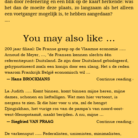
dan door redenering en een blik op de kaart herkende: was
het dan de moeite deze plaats, zo langzaam als het alleen
een voetganger mogelijk is, te hebben aangedaan?
….
You may also like …
200 jaar filiaal: De Franse greep op de Vlaamse economie ….. 
Arnoud de Meyer, …, “de Fransen kennen slechts één 
referentiepunt: Duitsland. Ze zijn door Duitsland gebiologeerd, 
gehypnotiseerd zoals een konijn door een slang. Het s de reden 
waarom Frankrijk België economisch wil …
― Hans BROCKMANS
Continue reading ›
La Judith ….. Komt binnen, komt binnen mijne heren, mijne 
dames, schonen en lieftalligen. Wat men hier vertoont, is 
nergens te zien. Ik die hier voor u sta, zal de hengst 
Djingiskhan, het vurige ros van de pampa’s van noord-oost-
west-Mesopotamië, naakt berijden. A nu, mijne …
― Siegfried VAN PRAAG
Continue reading ›
De varkensput ….. Federalisten, unionisten, minimalisten, 