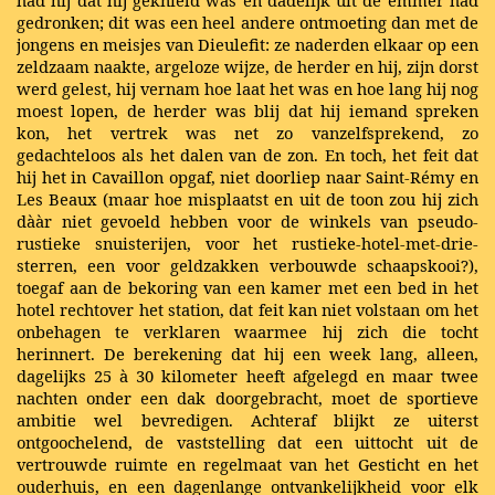
had hij dat hij geknield was en dadelijk uit de emmer had
gedronken; dit was een heel andere ontmoeting dan met de
jongens en meisjes van Dieulefit: ze naderden elkaar op een
zeldzaam naakte, argeloze wijze, de herder en hij, zijn dorst
werd gelest, hij vernam hoe laat het was en hoe lang hij nog
moest lopen, de herder was blij dat hij iemand spreken
kon, het vertrek was net zo vanzelfsprekend, zo
gedachteloos als het dalen van de zon. En toch, het feit dat
hij het in Cavaillon opgaf, niet doorliep naar Saint-Rémy en
Les Beaux (maar hoe misplaatst en uit de toon zou hij zich
dààr niet gevoeld hebben voor de winkels van pseudo-
rustieke snuisterijen, voor het rustieke-hotel-met-drie-
sterren, een voor geldzakken verbouwde schaapskooi?),
toegaf aan de bekoring van een kamer met een bed in het
hotel rechtover het station, dat feit kan niet volstaan om het
onbehagen te verklaren waarmee hij zich die tocht
herinnert. De berekening dat hij een week lang, alleen,
dagelijks 25 à 30 kilometer heeft afgelegd en maar twee
nachten onder een dak doorgebracht, moet de sportieve
ambitie wel bevredigen. Achteraf blijkt ze uiterst
ontgoochelend, de vaststelling dat een uittocht uit de
vertrouwde ruimte en regelmaat van het Gesticht en het
ouderhuis, en een dagenlange ontvankelijkheid voor elk