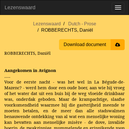
Lezenswaard
Lezenswaard
Dutch - Prose
ROBBERECHTS, Daniël
Download document
ROBBERECHTS, Daniël
Aangekomen in Avignon
…..
Voor de eerste nacht - was het wel in La Bégude-de-
Mazenc? - werd hem door een oude boer, aan wie hij vroeg
of het water dat uit een buis bij de weg vloeide drinkbaar
was, onderdak geboden. Maar de krampachtige, slaafse
voorkomendheid waarmee hij die gastvrijheid meende te
moeten betalen, en de meer dan alle stadswalmen
benauwende ontdekking van al wat een menselijke woning
kan bevatten aan menselijke misère - de dove, invalide
boerin, de zwakzinnige, mummelende en grinnikende zoon