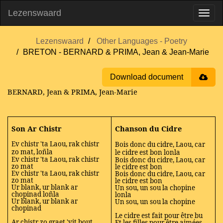
Lezenswaard
Lezenswaard
Other Languages - Poetry
BRETON - BERNARD & PRIMA, Jean & Jean-Marie
Download document
BERNARD, Jean & PRIMA, Jean-Marie
Son Ar Chistr
Chanson du Cidre
Ev chistr 'ta Laou, rak chistr
Bois donc du cidre, Laou, car
zo mat, loñla
le cidre est bon lonla
Ev chistr 'ta Laou, rak chistr
Bois donc du cidre, Laou, car
zo mat
le cidre est bon
Ev chistr 'ta Laou, rak chistr
Bois donc du cidre, Laou, car
zo mat
le cidre est bon
Ur blank, ur blank ar
Un sou, un sou la chopine
chopinad loñla
lonla
Ur blank, ur blank ar
Un sou, un sou la chopine
chopinad
Le cidre est fait pour être bu
Ar chistr zo graet 'vit bout
Et les filles pour être aimées