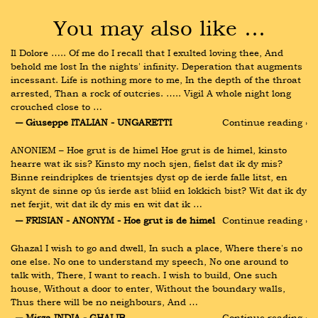
You may also like …
Il Dolore ….. Of me do I recall that I exulted loving thee, And 
behold me lost In the nights' infinity. Deperation that augments 
incessant. Life is nothing more to me, In the depth of the throat 
arrested, Than a rock of outcries. ….. Vigil A whole night long 
crouched close to …
― Giuseppe ITALIAN - UNGARETTI
Continue reading ›
ANONIEM – Hoe grut is de himel Hoe grut is de himel, kinsto 
hearre wat ik sis? Kinsto my noch sjen, fielst dat ik dy mis? 
Binne reindripkes de trientsjes dyst op de ierde falle litst, en 
skynt de sinne op ús ierde ast bliid en lokkich bist? Wit dat ik dy 
net ferjit, wit dat ik dy mis en wit dat ik …
― FRISIAN - ANONYM - Hoe grut is de himel
Continue reading ›
Ghazal I wish to go and dwell, In such a place, Where there's no 
one else. No one to understand my speech, No one around to 
talk with, There, I want to reach. I wish to build, One such 
house, Without a door to enter, Without the boundary walls, 
Thus there will be no neighbours, And …
― Mirza INDIA - GHALIB
Continue reading ›