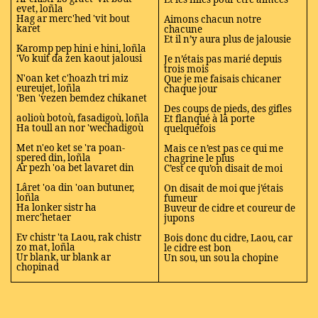
evet, loñla
Hag ar merc'hed 'vit bout
Aimons chacun notre
karet
chacune
Et il n’y aura plus de jalousie
Karomp pep hini e hini, loñla
'Vo kuit da zen kaout jalousi
Je n’étais pas marié depuis
trois mois
N'oan ket c'hoazh tri miz
Que je me faisais chicaner
eureujet, loñla
chaque jour
'Ben 'vezen bemdez chikanet
Des coups de pieds, des gifles
aolioù botoù, fasadigoù, loñla
Et flanqué à la porte
Ha toull an nor 'wechadigoù
quelquefois
Met n'eo ket se 'ra poan-
Mais ce n’est pas ce qui me
spered din, loñla
chagrine le plus
Ar pezh 'oa bet lavaret din
C’est ce qu’on disait de moi
Lâret 'oa din 'oan butuner,
On disait de moi que j’étais
loñla
fumeur
Ha lonker sistr ha
Buveur de cidre et coureur de
merc'hetaer
jupons
Ev chistr 'ta Laou, rak chistr
Bois donc du cidre, Laou, car
zo mat, loñla
le cidre est bon
Ur blank, ur blank ar
Un sou, un sou la chopine
chopinad