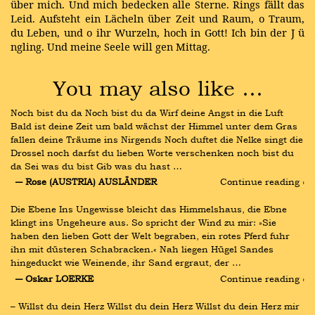
über mich. Und mich bedecken alle Sterne. Rings fällt das
Leid. Aufsteht ein Lächeln über Zeit und Raum, o Traum,
du Leben, und o ihr Wurzeln, hoch in Gott! Ich bin der J
ü
ngling. Und meine Seele will gen Mittag.
You may also like …
Noch bist du da Noch bist du da Wirf deine Angst in die Luft 
Bald ist deine Zeit um bald wächst der Himmel unter dem Gras 
fallen deine Träume ins Nirgends Noch duftet die Nelke singt die 
Drossel noch darfst du lieben Worte verschenken noch bist du 
da Sei was du bist Gib was du hast …
― Rose (AUSTRIA) AUSLÄNDER
Continue reading ›
Die Ebene Ins Ungewisse bleicht das Himmelshaus, die Ebne 
klingt ins Ungeheure aus. So spricht der Wind zu mir: »Sie 
haben den lieben Gott der Welt begraben, ein rotes Pferd fuhr 
ihn mit düsteren Schabracken.« Nah liegen Hügel Sandes 
hingeduckt wie Weinende, ihr Sand ergraut, der …
― Oskar LOERKE
Continue reading ›
– Willst du dein Herz Willst du dein Herz Willst du dein Herz mir 