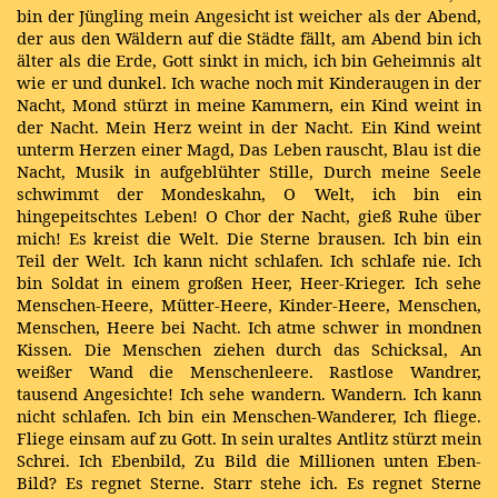
bin der Jüngling mein Angesicht ist weicher als der Abend,
der aus den Wäldern auf die Städte fällt, am Abend bin ich
älter als die Erde, Gott sinkt in mich, ich bin Geheimnis alt
wie er und dunkel. Ich wache noch mit Kinderaugen in der
Nacht, Mond stürzt in meine Kammern, ein Kind weint in
der Nacht. Mein Herz weint in der Nacht. Ein Kind weint
unterm Herzen einer Magd, Das Leben rauscht, Blau ist die
Nacht, Musik in aufgeblühter Stille, Durch meine Seele
schwimmt der Mondeskahn, O Welt, ich bin ein
hingepeitschtes Leben! O Chor der Nacht, gieß Ruhe über
mich! Es kreist die Welt. Die Sterne brausen. Ich bin ein
Teil der Welt. Ich kann nicht schlafen. Ich schlafe nie. Ich
bin Soldat in einem großen Heer, Heer-Krieger. Ich sehe
Menschen-Heere, Mütter-Heere, Kinder-Heere, Menschen,
Menschen, Heere bei Nacht. Ich atme schwer in mondnen
Kissen. Die Menschen ziehen durch das Schicksal, An
weißer Wand die Menschenleere. Rastlose Wandrer,
tausend Angesichte! Ich sehe wandern. Wandern. Ich kann
nicht schlafen. Ich bin ein Menschen-Wanderer, Ich fliege.
Fliege einsam auf zu Gott. In sein uraltes Antlitz stürzt mein
Schrei. Ich Ebenbild, Zu Bild die Millionen unten Eben-
Bild? Es regnet Sterne. Starr stehe ich. Es regnet Sterne