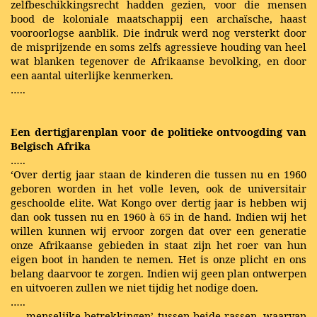
zelfbeschikkingsrecht hadden gezien, voor die mensen
bood de koloniale maatschappij een archaïsche, haast
vooroorlogse aanblik. Die indruk werd nog versterkt door
de misprijzende en soms zelfs agressieve houding van heel
wat blanken tegenover de Afrikaanse bevolking, en door
een aantal uiterlijke kenmerken.
…..
Een dertigjarenplan voor de politieke ontvoogding van
Belgisch Afrika
…..
‘Over dertig jaar staan de kinderen die tussen nu en 1960
geboren worden in het volle leven, ook de universitair
geschoolde elite. Wat Kongo over dertig jaar is hebben wij
dan ook tussen nu en 1960 à 65 in de hand. Indien wij het
willen kunnen wij ervoor zorgen dat over een generatie
onze Afrikaanse gebieden in staat zijn het roer van hun
eigen boot in handen te nemen. Het is onze plicht en ons
belang daarvoor te zorgen. Indien wij geen plan ontwerpen
en uitvoeren zullen we niet tijdig het nodige doen.
…..
…. menselijke betrekkingen’ tussen beide rassen, waarvan