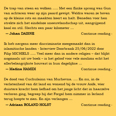
De trap van steen en wolken ….. Met een flinke sprong was Gun 
van achteren weer op zijn paard gewipt. Weldra waren ze boven 
op de kleine rots en maakten keert en halt. Beneden voor hen 
strekte zich het eindeloze sneeuwlandschap uit, aangrijpend 
kaal en stil. Slechts een paar kilometer …
― Johan DAISNE
Continue reading ›
Ik heb nergens meer discriminatie meegemaakt dan in 
islamitische landen - Interview Doorbraak 25/06/2022 door 
Filip MICHIELS ….. Veel meer dan in andere religies – dat blijkt 
nogmaals uit uw boek – is het geloof voor vele moslims echt het 
allerbelangrijkste houvast in hun dagelijkse …
― Madina HAMIDI
Continue reading ›
De dood van Cuchulainn van Murhevna. …. En nu, in de 
verlatenheid van dit land en wonend bij de vrouw Aoife, wier 
duistere kracht hem liefhad om het jonge licht dat in haarzelve 
verloren ging, begreep hij dat Forgal hem nimmer in Ierland 
terug hoopte te zien. En zijn verlangen …
― Adriaan ROLAND HOLST
Continue reading ›