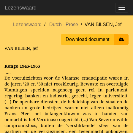
Lezenswaard
Lezenswaard
Dutch - Prose
VAN BILSEN, Jef
Download document
VAN BILSEN, Jef
Kongo 1945-1965
…..
De vooruitzichten voor de Vlaamse emancipatie waren in
de jaren ’20 en ’30 niet rooskleurig. Bewuste en overtuigde
Vlamingen speelden nagenoeg geen rol in parlement,
regering, banken en industrie, gerecht, leger, universiteit.
(…) De openbare diensten, de beleidstop van de staat en de
banken en grote bedrijven waren niet alleen taalkundig
Frans. Heel het belangenkluwen was in handen van
onmacht is het Verdinaso opgericht. (…) Van Severen wilde
compromisloos, buiten de ‘verstikkende’ sfeer van de
partijen en de verkiezingen, een tegenmacht opbouwen,