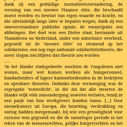
dank zij een geduldige mentaliteitsverandering, de
vorming van een nieuwe Vlaamse elite, die beschaafd
moest worden en bewust van eigen waarde en kracht, en
die uiteindelijk langs later te bepalen wegen, dank zij een
onweerstaanbare publieke opinie, de emancipatie zou
afdwingen. Het doel was een Dietse staat, bestaande uit
Vlaanderen en Nederland, onder een autoritaire overheid,
gegroeid uit de ‘nieuwe elite’ en steunend op het
solidarisme, een nog vage nationale solidariteitstheorie, die
meer slogan zou blijven dan theorie zou worden
…..
‘In het blanke stadsgedeelte mochten de Congolezen niet
wonen, maar wel komen werken als huispersoneel,
handarbeiders of lagere kantoorbedienden in de bedrijven
en openbare diensten. Ondanks deze vermenging was de
segregatie ‘waterdicht’, in die zin dat alle zwarten de
blanke wijk vóór zonsondergang moesten verlaten, tenzij ze
een pasje van hun werkgevers konden tonen. […] Voor
nieuwkomers uit Europa, die bezetting, verdrukking en
oorlog hadden meegemaakt, bij wie een gevoeligheid voor
racisme was gegroeid en die de naoorlogse periode in het
teken van de mensenrechten, gelijke burgerrechten en het