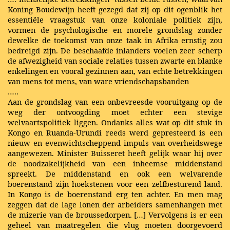
Koning Boudewijn heeft gezegd dat zij op dit ogenblik het
essentiële vraagstuk van onze koloniale politiek zijn,
vormen de psychologische en morele grondslag zonder
dewelke de toekomst van onze taak in Afrika ernstig zou
bedreigd zijn. De beschaafde inlanders voelen zeer scherp
de afwezigheid van sociale relaties tussen zwarte en blanke
enkelingen en vooral gezinnen aan, van echte betrekkingen
van mens tot mens, van ware vriendschapsbanden
…..
Aan de grondslag van een onbevreesde vooruitgang op de
weg der ontvoogding moet echter een stevige
welvaartspolitiek liggen. Ondanks alles wat op dit stuk in
Kongo en Ruanda-Urundi reeds werd gepresteerd is een
nieuw en evenwichtscheppend impuls van overheidswege
aangewezen. Minister Buisseret heeft gelijk waar hij over
de noodzakelijkheid van een inheemse middenstand
spreekt. De middenstand en ook een welvarende
boerenstand zijn hoekstenen voor een zelfbesturend land.
In Kongo is de boerenstand erg ten achter. En men mag
zeggen dat de lage lonen der arbeiders samenhangen met
de mizerie van de broussedorpen. […] Vervolgens is er een
geheel van maatregelen die vlug moeten doorgevoerd