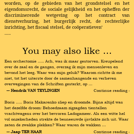
worden, op de gebieden van het grondstelsel en het
eigendomsrecht, de sociale gelijkheid en het opheffen der
discriminerende wetgeving op het contract van
dienstverhuring, het burgerlijk recht, de rechterlijke
inrichting, het fiscaal stelsel, de coöperatieven’
…..
You may also like …
Een orchectomie ….. Ach, was ik maar gestorven. Kreupelend 
over de zaal en de gangen, overzag ik mijn mensenleven en 
bevond het leeg. Waar was mijn geluk? Waarom richtte ik me 
niet, tot het uiterste door de samenhangende en verheven 
overwegingen van de Schriften gesterkt, op …
― Hendrik VAN TEYLINGEN
Continue reading ›
Boris ….. Boris Makarenko sliep en droomde. Bijna altijd was 
het dezelfde droom: Behoedzaam zigzagden tientallen 
vrachtwagens over het bevroren Ladogameer. Als een witte hel 
vol onzekerheden strekte de besneeuwde ijsvlakte zich uit. Waar 
zaten de zwakke plekken? Waar waren de wakken …
― Jaap TER HAAR
Continue reading ›