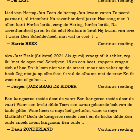
― Jef LAST
Continue reading ›
Lied van Hertog Jan Toen de hertog Jan kwam varen Te peerd 
parmant, al triomfant Na zevenhonderd jaren Hoe zong men 't 
allen kant Harba lorifa, zong de Hertog, harba lorifa, Na 
zevenhonderd jaren In dit edel Brabants land Hij kwam van over 
't water Den Scheldevloed, aan wal te voet 't …
― Harrie BEEX
Continue reading ›
aka Jazz Brak (Stikstof) 2024 Als ge mij vraagt of ik schiet, zeg 
ik: ‘met de ogen toe’ Schrijven 16 op een beat, rappers vragen 
zich af hoe En ik kom niet van de street, maar sta vaker op de 
hoek Zeg niet ja op elke feat, ik vul de albums met de crew En ik 
weet niet of ge het …
― Jasper (JAZZ BRAK) DE RIDDER
Continue reading ›
Een kangoeroe roeide door de vaart Een kangeroe roeide door de 
vaart Waar een kroki dilde Toen een zwaargebaarde bok van de 
kade gilde: ‘Waarheen is mijn lief gevlucht, waar is mijn 
Mathilde?’ Doch de kangeroe roeide voort en de kroko dilde Een 
oude snoek zwom langzaam Een oude …
― Daan ZONDERLAND
Continue reading ›