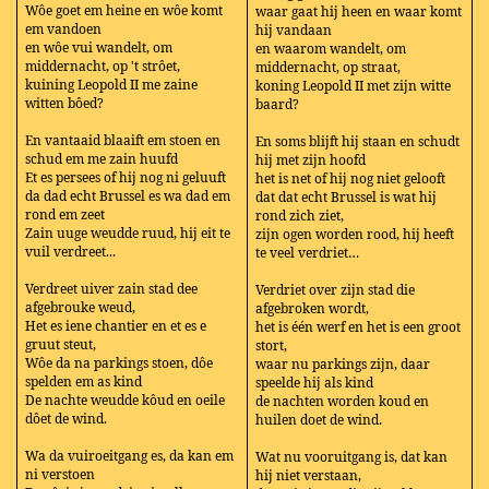
Wôe goet em heine en wôe komt
waar gaat hij heen en waar komt
em vandoen
hij vandaan
en wôe vui wandelt, om
en waarom wandelt, om
middernacht, op 't strôet,
middernacht, op straat,
kuining Leopold II me zaine
koning Leopold II met zijn witte
witten bôed?
baard?
En vantaaid blaaift em stoen en
En soms blijft hij staan en schudt
schud em me zain huufd
hij met zijn hoofd
Et es persees of hij nog ni geluuft
het is net of hij nog niet gelooft
da dad echt Brussel es wa dad em
dat dat echt Brussel is wat hij
rond em zeet
rond zich ziet,
Zain uuge weudde ruud, hij eit te
zijn ogen worden rood, hij heeft
vuil verdreet...
te veel verdriet…
Verdreet uiver zain stad dee
Verdriet over zijn stad die
afgebrouke weud,
afgebroken wordt,
Het es iene chantier en et es e
het is één werf en het is een groot
gruut steut,
stort,
Wôe da na parkings stoen, dôe
waar nu parkings zijn, daar
spelden em as kind
speelde hij als kind
De nachte weudde kôud en oeile
de nachten worden koud en
dôet de wind.
huilen doet de wind.
Wa da vuiroeitgang es, da kan em
Wat nu vooruitgang is, dat kan
ni verstoen
hij niet verstaan,