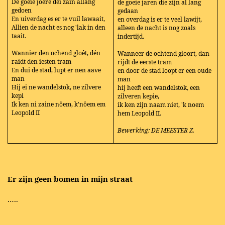
De gôeie joere dei zain allang
de goeie jaren die zijn al lang
gedoen
gedaan
En uiverdag es er te vuil lawaait,
en overdag is er te veel lawijt,
Allien de nacht es nog 'lak in den
alleen de nacht is nog zoals
taait.
indertijd.
Wannier den ochend gloêt, dén
Wanneer de ochtend gloort, dan
raidt den iesten tram
rijdt de eerste tram
En dui de stad, lupt er nen aave
en door de stad loopt er een oude
man
man
Hij ei ne wandelstok, ne zilvere
hij heeft een wandelstok, een
kepi
zilveren kepie,
Ik ken ni zaine nôem, k'nôem em
ik ken zijn naam niet, 'k noem
Leopold II
hem Leopold II.
Bewerking: DE MEESTER Z.
Er zijn geen bomen in mijn straat
…..