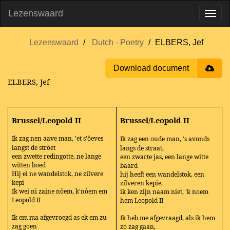
Lezenswaard
Lezenswaard
Dutch - Poetry
ELBERS, Jef
Download document
ELBERS, Jef
Brussel/Leopold II
Brussel/Leopold II
Ik zag nen aave man, 'et s'ôeves
Ik zag een oude man, 's avonds
langst de strôet
langs de straat,
een zwette redingotte, ne lange
een zwarte jas, een lange witte
witten boed
baard
Hij ei ne wandelstok, ne zilvere
hij heeft een wandelstok, een
kepi
zilveren kepie,
Ik wei ni zaine nôem, k'nôem em
ik ken zijn naam niet, 'k noem
Leopold II
hem Leopold II
Ik em ma afgevroegd as ek em zu
Ik heb me afgevraagd, als ik hem
zag goen
zo zag gaan,