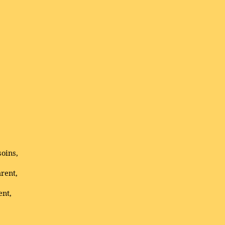
soins,
rent,
,
ent,