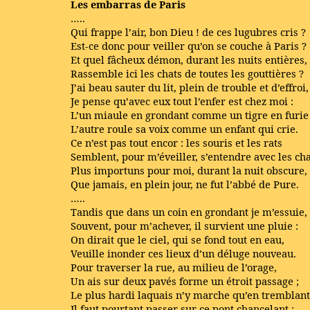
Les embarras de Paris
…..
Qui frappe l’air, bon Dieu ! de ces lugubres cris ?
Est-ce donc pour veiller qu’on se couche à Paris ?
Et quel fâcheux démon, durant les nuits entières,
Rassemble ici les chats de toutes les gouttières ?
J’ai beau sauter du lit, plein de trouble et d’effroi,
Je pense qu’avec eux tout l’enfer est chez moi :
L’un miaule en grondant comme un tigre en furie 
L’autre roule sa voix comme un enfant qui crie.
Ce n’est pas tout encor : les souris et les rats
Semblent, pour m’éveiller, s’entendre avec les cha
Plus importuns pour moi, durant la nuit obscure,
Que jamais, en plein jour, ne fut l’abbé de Pure.
…..
Tandis que dans un coin en grondant je m’essuie,
Souvent, pour m’achever, il survient une pluie :
On dirait que le ciel, qui se fond tout en eau,
Veuille inonder ces lieux d’un déluge nouveau.
Pour traverser la rue, au milieu de l’orage,
Un ais sur deux pavés forme un étroit passage ;
Le plus hardi laquais n’y marche qu’en tremblant
Il faut pourtant passer sur ce pont chancelant ;