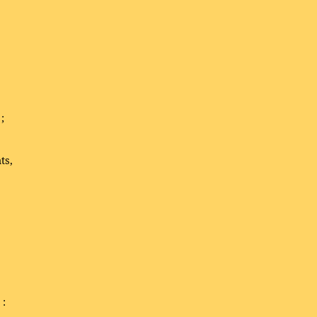
;
ts,
 :