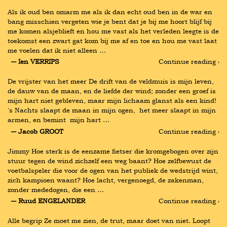
Als ik oud ben omarm me als ik dan echt oud ben in de war en 
bang misschien vergeten wie je bent dat je bij me hoort blijf bij 
me komen alsjeblieft en hou me vast als het verleden leegte is de 
toekomst een zwart gat kom bij me af en toe en hou me vast laat 
me voelen dat ik niet alleen …
― Ien VERRIPS
Continue reading ›
De vrijster van het meer De drift van de veldmuis is mijn leven, 
de dauw van de maan, en de liefde der wind; zonder een groef is 
mijn hart niet gebleven, maar mijn lichaam glanst als een kind! 
's Nachts slaapt de maan in mijn ogen,  het meer slaapt in mijn 
armen, en bemint  mijn hart …
― Jacob GROOT
Continue reading ›
Jimmy Hoe sterk is de eenzame fietser die kromgebogen over zijn 
stuur tegen de wind zichzelf een weg baant? Hoe zelfbewust de 
voetbalspeler die voor de ogen van het publiek de wedstrijd wint, 
zich kampioen waant? Hoe lacht, vergenoegd, de zakenman, 
zonder mededogen, die een …
― Ruud ENGELANDER
Continue reading ›
Alle begrip Ze moet me zien, de trut, maar doet van niet. Loopt 