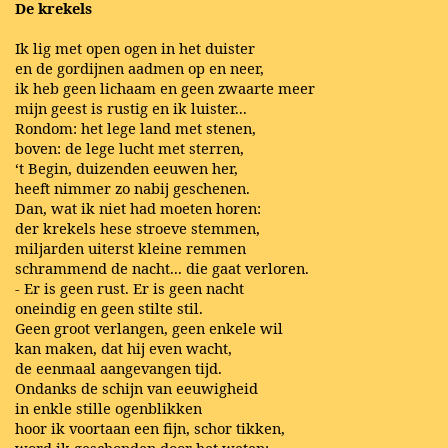
De krekels
Ik lig met open ogen in het duister
en de gordijnen aadmen op en neer,
ik heb geen lichaam en geen zwaarte meer
mijn geest is rustig en ik luister...
Rondom: het lege land met stenen,
boven: de lege lucht met sterren,
‘t Begin, duizenden eeuwen her,
heeft nimmer zo nabij geschenen.
Dan, wat ik niet had moeten horen:
der krekels hese stroeve stemmen,
miljarden uiterst kleine remmen
schrammend de nacht... die gaat verloren.
- Er is geen rust. Er is geen nacht
oneindig en geen stilte stil.
Geen groot verlangen, geen enkele wil
kan maken, dat hij even wacht,
de eenmaal aangevangen tijd.
Ondanks de schijn van eeuwigheid
in enkle stille ogenblikken
hoor ik voortaan een fijn, schor tikken,
word ik geschonden door het weten: