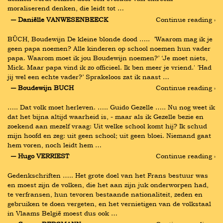
moraliserend denken, die leidt tot …
― Daniëlle VANWESENBEECK
Continue reading ›
BÜCH, Boudewijn De kleine blonde dood …..  ’Waarom mag ik je 
geen papa noemen? Alle kinderen op school noemen hun vader 
papa. Waarom moet ik jou Boudewijn noemen?’ ‘Je moet niets, 
Mick. Maar papa vind ik zo officieel. Ik ben meer je vriend.' ’Had 
jij wel een echte vader?’ Sprakeloos zat ik naast …
― Boudewijn BUCH
Continue reading ›
….. Dat volk moet herleven. ….. Guido Gezelle ….. Nu nog weet ik 
dat het bijna altijd waarheid is, - maar als ik Gezelle bezie en 
zoekend aan mezelf vraag: Uit welke school komt hij? Ik schud 
mijn hoofd en zeg: uit geen school; uit geen bloei. Niemand gaat 
hem voren, noch leidt hem …
― Hugo VERRIEST
Continue reading ›
Gedenkschriften ….. Het grote doel van het Frans bestuur was 
en moest zijn de volken, die het aan zijn juk onderworpen had, 
te verfransen, hun tevoren bestaande nationaliteit, zeden en 
gebruiken te doen vergeten, en het vernietigen van de volkstaal 
in Vlaams België moest dus ook …