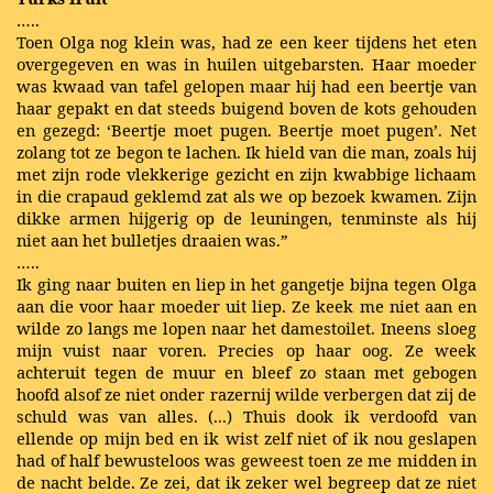
…..
Toen Olga nog klein was, had ze een keer tijdens het eten
overgegeven en was in huilen uitgebarsten. Haar moeder
was kwaad van tafel gelopen maar hij had een beertje van
haar gepakt en dat steeds buigend boven de kots gehouden
en gezegd: ‘Beertje moet pugen. Beertje moet pugen’. Net
zolang tot ze begon te lachen. Ik hield van die man, zoals hij
met zijn rode vlekkerige gezicht en zijn kwabbige lichaam
in die crapaud geklemd zat als we op bezoek kwamen. Zijn
dikke armen hijgerig op de leuningen, tenminste als hij
niet aan het bulletjes draaien was.”
…..
Ik ging naar buiten en liep in het gangetje bijna tegen Olga
aan die voor haar moeder uit liep. Ze keek me niet aan en
wilde zo langs me lopen naar het damestoilet. Ineens sloeg
mijn vuist naar voren. Precies op haar oog. Ze week
achteruit tegen de muur en bleef zo staan met gebogen
hoofd alsof ze niet onder razernij wilde verbergen dat zij de
schuld was van alles. (...) Thuis dook ik verdoofd van
ellende op mijn bed en ik wist zelf niet of ik nou geslapen
had of half bewusteloos was geweest toen ze me midden in
de nacht belde. Ze zei, dat ik zeker wel begreep dat ze niet