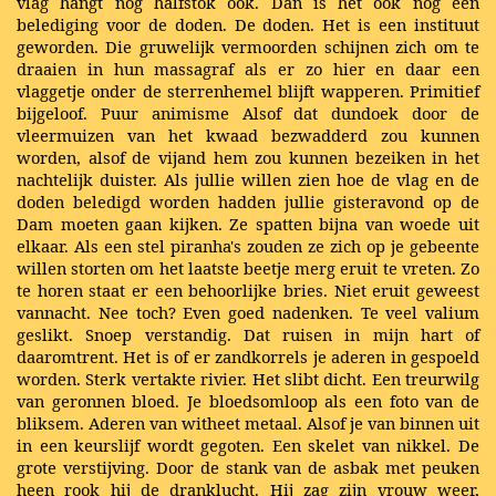
vlag hangt nog halfstok ook. Dan is het ook nog een
belediging voor de doden. De doden. Het is een instituut
geworden. Die gruwelijk vermoorden schijnen zich om te
draaien in hun massagraf als er zo hier en daar een
vlaggetje onder de sterrenhemel blijft wapperen. Primitief
bijgeloof. Puur animisme Alsof dat dundoek door de
vleermuizen van het kwaad bezwadderd zou kunnen
worden, alsof de vijand hem zou kunnen bezeiken in het
nachtelijk duister. Als jullie willen zien hoe de vlag en de
doden beledigd worden hadden jullie gisteravond op de
Dam moeten gaan kijken. Ze spatten bijna van woede uit
elkaar. Als een stel piranha's zouden ze zich op je gebeente
willen storten om het laatste beetje merg eruit te vreten. Zo
te horen staat er een behoorlijke bries. Niet eruit geweest
vannacht. Nee toch? Even goed nadenken. Te veel valium
geslikt. Snoep verstandig. Dat ruisen in mijn hart of
daaromtrent. Het is of er zandkorrels je aderen in gespoeld
worden. Sterk vertakte rivier. Het slibt dicht. Een treurwilg
van geronnen bloed. Je bloedsomloop als een foto van de
bliksem. Aderen van witheet metaal. Alsof je van binnen uit
in een keurslijf wordt gegoten. Een skelet van nikkel. De
grote verstijving. Door de stank van de asbak met peuken
heen rook hij de dranklucht. Hij zag zijn vrouw weer,