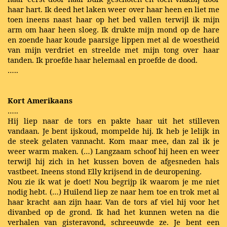
haar hart. Ik deed het laken weer over haar heen en liet me
toen ineens naast haar op het bed vallen terwijl ik mijn
arm om haar heen sloeg. Ik drukte mijn mond op de hare
en zoende haar koude paarsige lippen met al de woestheid
van mijn verdriet en streelde met mijn tong over haar
tanden. Ik proefde haar helemaal en proefde de dood.
…..
Kort Amerikaans
…..
Hij liep naar de tors en pakte haar uit het stilleven
vandaan. Je bent ijskoud, mompelde hij. Ik heb je lelijk in
de steek gelaten vannacht. Kom maar mee, dan zal ik je
weer warm maken. (…) Langzaam schoof hij heen en weer
terwijl hij zich in het kussen boven de afgesneden hals
vastbeet. Ineens stond Elly krijsend in de deuropening.
Nou zie ik wat je doet! Nou begrijp ik waarom je me niet
nodig hebt. (…) Huilend liep ze naar hem toe en trok met al
haar kracht aan zijn haar. Van de tors af viel hij voor het
divanbed op de grond. Ik had het kunnen weten na die
verhalen van gisteravond, schreeuwde ze. Je bent een