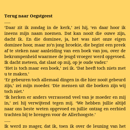
Terug naar Oegstgeest
…..
‘Daar zit ik zondag in de kerk,’ zei hij, ‘en daar hoor ik
ineens mijn naam noemen. Dat kan nooit die ouwe zijn,
dacht ik. En die dominee, ja, het was niet onze eigen
dominee hoor, maar zo’n jong broekie, die begint een preek
af te steken naar aanleiding van een boek van jou, over de
bekrompenheid waarmee de jeugd vroeger werd opgevoed.
Ik dacht meteen, dat slaat op mij, op je oude vader.‘
‘Het is toch maar een boek,’ zei ik. ‘Dat heeft toch niets met
u te maken.’
‘Er gebeuren toch allemaal dingen in die hier nooit gebeurd
zijn,’ zei mijn moeder. ‘Die mensen uit die boeken zijn wij
toch niet.’
‘Ik herken er anders verrassend veel van je moeder en mij
in,’ zei hij verwijtend tegen mij. ‘We hebben jullie altijd
naar ons beste weten opgevoed en jullie ontzag en eerbied
trachten bij te brengen voor de Allerhoogste.’
…..
Ik werd zo mager, dat ik, toen ik over de leuning van het