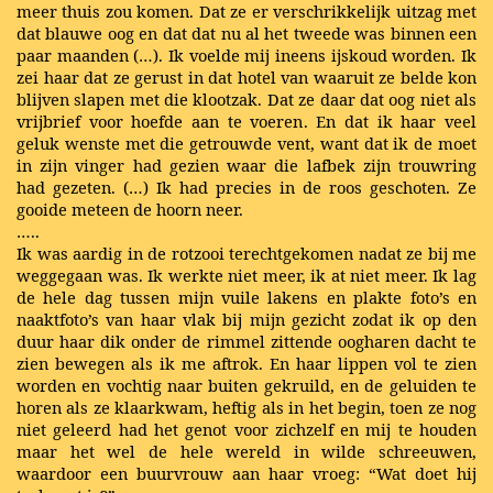
meer thuis zou komen. Dat ze er verschrikkelijk uitzag met
dat blauwe oog en dat dat nu al het tweede was binnen een
paar maanden (…). Ik voelde mij ineens ijskoud worden. Ik
zei haar dat ze gerust in dat hotel van waaruit ze belde kon
blijven slapen met die klootzak. Dat ze daar dat oog niet als
vrijbrief voor hoefde aan te voeren. En dat ik haar veel
geluk wenste met die getrouwde vent, want dat ik de moet
in zijn vinger had gezien waar die lafbek zijn trouwring
had gezeten. (…) Ik had precies in de roos geschoten. Ze
gooide meteen de hoorn neer.
…..
Ik was aardig in de rotzooi terechtgekomen nadat ze bij me
weggegaan was. Ik werkte niet meer, ik at niet meer. Ik lag
de hele dag tussen mijn vuile lakens en plakte foto’s en
naaktfoto’s van haar vlak bij mijn gezicht zodat ik op den
duur haar dik onder de rimmel zittende oogharen dacht te
zien bewegen als ik me aftrok. En haar lippen vol te zien
worden en vochtig naar buiten gekruild, en de geluiden te
horen als ze klaarkwam, heftig als in het begin, toen ze nog
niet geleerd had het genot voor zichzelf en mij te houden
maar het wel de hele wereld in wilde schreeuwen,
waardoor een buurvrouw aan haar vroeg: “Wat doet hij