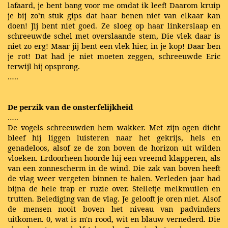
lafaard, je bent bang voor me omdat ik leef! Daarom kruip
je bij zo’n stuk gips dat haar benen niet van elkaar kan
doen! Jij bent niet goed. Ze sloeg op haar linkerslaap en
schreeuwde schel met overslaande stem, Die vlek daar is
niet zo erg! Maar jij bent een vlek hier, in je kop! Daar ben
je rot! Dat had je niet moeten zeggen, schreeuwde Eric
terwijl hij opsprong.
…..
De perzik van de onsterfelijkheid
…..
De vogels schreeuwden hem wakker. Met zijn ogen dicht
bleef hij liggen luisteren naar het gekrijs, hels en
genadeloos, alsof ze de zon boven de horizon uit wilden
vloeken. Erdoorheen hoorde hij een vreemd klapperen, als
van een zonnescherm in de wind. Die zak van boven heeft
de vlag weer vergeten binnen te halen. Verleden jaar had
bijna de hele trap er ruzie over. Stelletje melkmuilen en
trutten. Belediging van de vlag. Je gelooft je oren niet. Alsof
de mensen nooit boven het niveau van padvinders
uitkomen. 0, wat is m'n rood, wit en blauw vernederd. Die