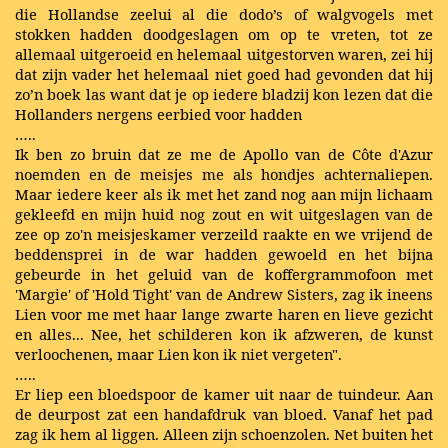
die Hollandse zeelui al die dodo’s of walgvogels met
stokken hadden doodgeslagen om op te vreten, tot ze
allemaal uitgeroeid en helemaal uitgestorven waren, zei hij
dat zijn vader het helemaal niet goed had gevonden dat hij
zo’n boek las want dat je op iedere bladzij kon lezen dat die
Hollanders nergens eerbied voor hadden
…..
Ik ben zo bruin dat ze me de Apollo van de Côte d'Azur
noemden en de meisjes me als hondjes achternaliepen.
Maar iedere keer als ik met het zand nog aan mijn lichaam
gekleefd en mijn huid nog zout en wit uitgeslagen van de
zee op zo'n meisjeskamer verzeild raakte en we vrijend de
beddensprei in de war hadden gewoeld en het bijna
gebeurde in het geluid van de koffergrammofoon met
'Margie' of 'Hold Tight' van de Andrew Sisters, zag ik ineens
Lien voor me met haar lange zwarte haren en lieve gezicht
en alles... Nee, het schilderen kon ik afzweren, de kunst
verloochenen, maar Lien kon ik niet vergeten".
…..
Er liep een bloedspoor de kamer uit naar de tuindeur. Aan
de deurpost zat een handafdruk van bloed. Vanaf het pad
zag ik hem al liggen. Alleen zijn schoenzolen. Net buiten het