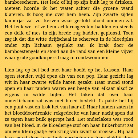
bamboescherm. Het leek of hij op zijn buik lag te drinken.
Meteen hoorde ik het water achter die groene wand
klateren. Ik boog me over hem heen. Zijn zwarte zijden
kamerjas zat vol kerven waar gestold bloed omheen zat.
Het leek wel of ze hem achternagezeten hadden en steeds
een dolk of mes in zijn brede rug hadden geplonsd. Toen
zag ik dat die witte drijfschaal in scherven in de bloedplas
onder zijn lichaam geplakt zat. Ik brak door de
bamboestengels en stond aan de rand van een kleine vijver
waar grote goudkarpers traag in rondzwommen.
…..
Lien lag op het bed met haar hoofd op het kussen. Haar
ogen stonden wijd open als van een pop. Haar gezicht lag
wit in haar zwarte wilde haren gezakt. Haar mond stond
open en haar tanden waren een beetje van elkaar alsof ze
ergens in wilde bijten. Het laken dat over haar
onderlichaam zat was met bloed bevlekt. Ik pakte het bij
een punt vast en trok het van haar af. Haar handen zaten in
het bloeddoordrenkte rokgedeelte van haar nachtjapon dat
ze tegen haar buik gepropt had. Het onderlaken was rood
van het bloed. In de bloederige stof om haar linkerborst zat
om een klein gaatje een kring van zwart schroeisel. Hij had
haar eerst door haar buik geschoten en toen vlakbij door