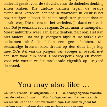
onderuit gezakt voor de televisie, naar de dodenherdenking
zitten kijken. Die zinloze dennen tegen de oranje
avondlucht. Verleden jaar nog in zwart-wit. In kleur is het
nog treuriger. Je hoort de laatste zanglijster. Je staat daar en
je zakt weg. Die salvo's uit het verleden. Je dacht er steeds
aan. Dat je eenzaam zou vergaan. Ze zat maar te mompelen.
Moest natuurlijk weer aan Henk denken. Zelf ook. Het kan
niet anders. Dat dat je voorgoed bijblijft. De fakkels die
opdoemen alsof de doden een geest hebben. Die
reusachtige bronzen klok dreunt op den duur in je kop
mee. Zo'n stel van die jongens van vroeger in overall met
een sten voor hun borst. Onherroepelijk weg en voorbij.
Voor wie voeren ze die maskerade eigenlijk op. Te goed
doorvoed.
…..
You may also like …
Column Trends, 12 augustus 2021 - "De beangstigende evolutie 
van de woke-cultuur" …. Mijn buikgevoel zegt dat we naar de 
verkeerde kant aan het overhellen zijn. Dat onze vrijheid tot 
denken wordt beknot door een evolutie van extreem 