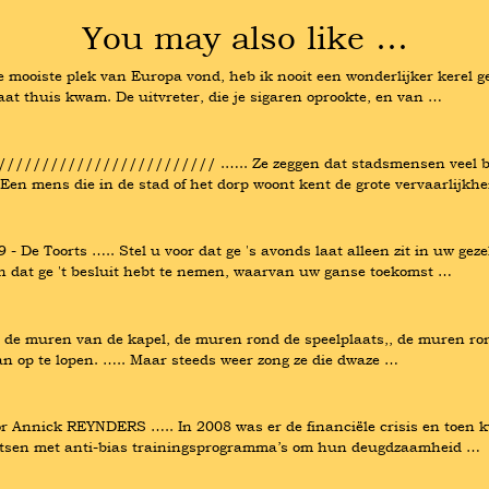
You may also like …
mooiste plek van Europa vond, heb ik nooit een wonderlijker kerel geke
laat thuis kwam. De uitvreter, die je sigaren oprookte, en van …
///////////////////// .….. Ze zeggen dat stadsmensen veel bang
 Een mens die in de stad of het dorp woont kent de grote vervaarlijkh
 De Toorts ….. Stel u voor dat ge 's avonds laat alleen zit in uw gez
en dat ge 't besluit hebt te nemen, waarvan uw ganse toekomst …
 de muren van de kapel, de muren rond de speelplaats,, de muren ron
an op te lopen. ….. Maar steeds weer zong ze die dwaze …
r Annick REYNDERS ….. In 2008 was er de financiële crisis en toen k
etsen met anti-bias trainingsprogramma’s om hun deugdzaamheid …