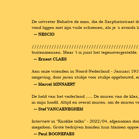
De uitvreter Behalve de man, die de Sarphatistraat de 
vond liggen met zijn vuile schoenen, als je 's avonds 
― NESCIO
///////////////////////////////////////////////
buitenmensen. Maar ’t is juist het tegenovergestelde.
― Ernest CLAES
Aan onze vrienden in Noord-Nederland - Januari 1919 -
omgeving, door jaren stukje voor stukje opgebouwd, 
― Marcel MINNAERT
De held van het vaderland ….. De muren van de klas,
in mijn hoofd. Altijd en overal muren, om de muren v
― Stef VANCAENEGHEM
Interview in “Knokke talks” - 2022/04, afgenomen doo
megafoon. Grote bedrijven konden hun blazoen oppo
― Paul BOONEFAES