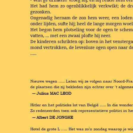
Het had hem zo ogenblikkelijk verkwikt; de dra
gezonken.
Ongenadig hernam de zon hem weer, een loden d
onder lijden, sufte hij; heel de lange morgen woe
Het begon hem plotseling voor de ogen te schemer
vatten, ... met een zwaai plofte hij neer.
De kinderen schrikten op: boven in het vensterg
mond vertrokken, de levenloze ogen open naar de
…..
Nieuwe wegen ….. Laten wij ze volgen naar Noord-Frankr
de plaatsen die zij bekleden zijn echter over 't algeme
― Julius MAC LEOD
Hitler en het politieke lot van België ….. In die won
Zo redeneerden toen ook representatieve politici in 
― Albert DE JONGHE
Hotel de grote L ….. Het was zo’n zondag waarop je wist