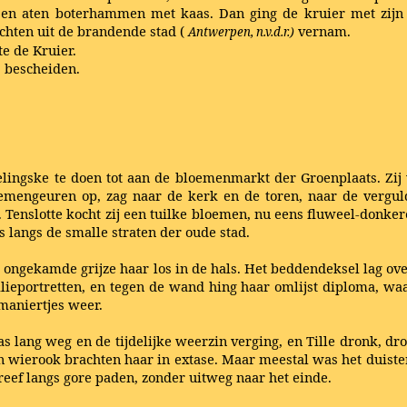
en aten boterhammen met kaas. Dan ging de kruier met zijn 
chten uit de brandende stad (
vernam.
Antwerpen, n.v.d.r.)
e de Kruier.
s bescheiden.
ingske te doen tot aan de bloemenmarkt der Groenplaats. Zij v
oemengeuren op, zag naar de kerk en de toren, naar de vergul
. Tenslotte kocht zij een tuilke bloemen, nu eens fluweel-donke
s langs de smalle straten der oude stad.
et ongekamde grijze haar los in de hals. Het beddendeksel lag o
ieportretten, en tegen de wand hing haar omlijst diploma, waa
 maniertjes weer.
 lang weg en de tijdelijke weerzin verging, en Tille dronk, dr
n wierook brachten haar in extase. Maar meestal was het duister 
reef langs gore paden, zonder uitweg naar het einde.