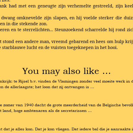
nk had met een geneugte zijn verhemelte gestreeld, zijn kee
wang omknevelde zijn slapen, en hij voelde sterker die duize
len in die stekende zon.
en en te sterrelichten... Steunzoekend scharrelde hij rond zich.
at stond een andere man, vreemd gebarend en hees om hulp kri
 starblauwe lucht en de vuisten toegeknepen in het hooi.
You may also like …
ijk: te Rijsel b.v. vinden de Vlamingen zonder veel moeite werk in de 
en de allerlaagste; het loon dat zij ontvangen is …
dere zomer van 1940 dacht de grote meerderheid van de Belgische bevolk
het land, hoge ambtenaren als de secretarissen …
 dat je alles kon. Dat je kon vliegen. Dat iedere bal die je aanraakte 