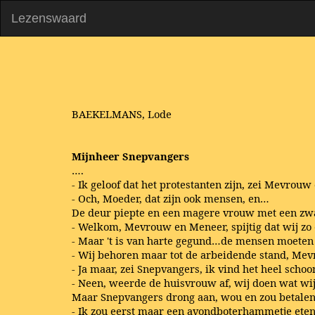
Lezenswaard
BAEKELMANS, Lode
Mijnheer Snepvangers
….
- Ik geloof dat het protestanten zijn, zei Mevrouw 
- Och, Moeder, dat zijn ook mensen, en…
De deur piepte en een magere vrouw met een zwa
- Welkom, Mevrouw en Meneer, spijtig dat wij 
- Maar 't is van harte gegund…de mensen moeten e
- Wij behoren maar tot de arbeidende stand, Me
- Ja maar, zei Snepvangers, ik vind het heel sch
- Neen, weerde de huisvrouw af, wij doen wat wij 
Maar Snepvangers drong aan, wou en zou betalen
- Ik zou eerst maar een avondboterhammetje ete