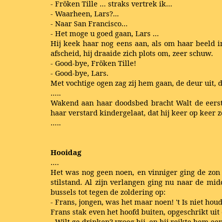
- Fröken Tille … straks vertrek ik…
- Waarheen, Lars?...
- Naar San Francisco…
- Het moge u goed gaan, Lars …
Hij keek haar nog eens aan, als om haar beeld i
afscheid, hij draaide zich plots om, zeer schuw.
- Good-bye, Fröken Tille!
- Good-bye, Lars.
Met vochtige ogen zag zij hem gaan, de deur uit, d
…..
Wakend aan haar doodsbed bracht Walt de eerste
haar verstard kindergelaat, dat hij keer op keer
…..
Hooidag
….
Het was nog geen noen, en vinniger ging de zon 
stilstand. Al zijn verlangen ging nu naar de mi
bussels tot tegen de zoldering op:
- Frans, jongen, was het maar noen! 't Is niet hou
Frans stak even het hoofd buiten, opgeschrikt uit
- Wilt ge drinken? vroeg hij, en hij reikte hem een