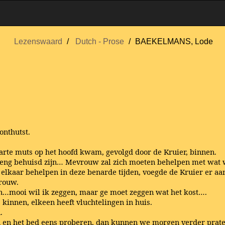
Lezenswaard
Dutch - Prose
BAEKELMANS, Lode
onthutst.
rte muts op het hoofd kwam, gevolgd door de Kruier, binnen.
zo eng behuisd zijn… Mevrouw zal zich moeten behelpen met wa
lkaar behelpen in deze benarde tijden, voegde de Kruier er aan
vrouw.
oon…mooi wil ik zeggen, maar ge moet zeggen wat het kost….
kinnen, elkeen heeft vluchtelingen in huis.
.
n en het bed eens proberen, dan kunnen we morgen verder prate