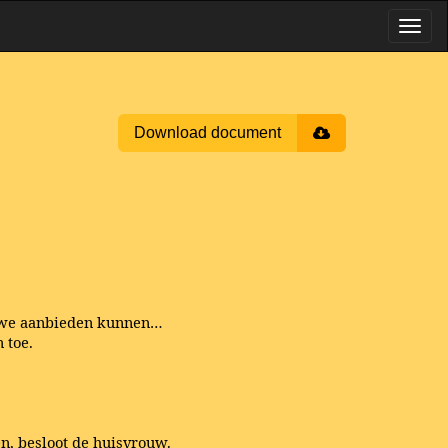
Download document
t we aanbieden kunnen…
 toe.
n, besloot de huisvrouw.