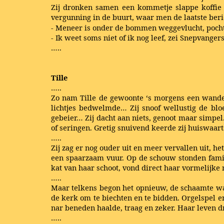
Zij dronken samen een kommetje slappe koffie 
vergunning in de buurt, waar men de laatste beri
- Meneer is onder de bommen weggevlucht, pocht
- Ik weet soms niet of ik nog leef, zei Snepvanger
…..
Tille
…..
Zo nam Tille de gewoonte ‘s morgens een wandel
lichtjes bedwelmde… Zij snoof wellustig de bl
gebeier… Zij dacht aan niets, genoot maar simpel
of seringen. Gretig snuivend keerde zij huiswaart
…..
Zij zag er nog ouder uit en meer vervallen uit, h
een spaarzaam vuur. Op de schouw stonden famil
kat van haar schoot, vond direct haar vormelijke
…..
Maar telkens begon het opnieuw, de schaamte was
de kerk om te biechten en te bidden. Orgelspel e
nar beneden haalde, traag en zeker. Haar leven d
…..