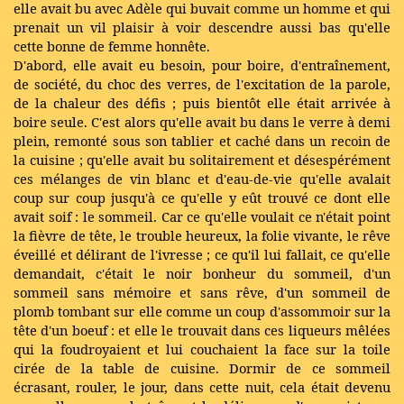
elle avait bu avec Adèle qui buvait comme un homme et qui
prenait un vil plaisir à voir descendre aussi bas qu'elle
cette bonne de femme honnête.
D'abord, elle avait eu besoin, pour boire, d'entraînement,
de société, du choc des verres, de l'excitation de la parole,
de la chaleur des défis ; puis bientôt elle était arrivée à
boire seule. C'est alors qu'elle avait bu dans le verre à demi
plein, remonté sous son tablier et caché dans un recoin de
la cuisine ; qu'elle avait bu solitairement et désespérément
ces mélanges de vin blanc et d'eau-de-vie qu'elle avalait
coup sur coup jusqu'à ce qu'elle y eût trouvé ce dont elle
avait soif : le sommeil. Car ce qu'elle voulait ce n'était point
la fièvre de tête, le trouble heureux, la folie vivante, le rêve
éveillé et délirant de l'ivresse ; ce qu'il lui fallait, ce qu'elle
demandait, c'était le noir bonheur du sommeil, d'un
sommeil sans mémoire et sans rêve, d'un sommeil de
plomb tombant sur elle comme un coup d'assommoir sur la
tête d'un boeuf : et elle le trouvait dans ces liqueurs mêlées
qui la foudroyaient et lui couchaient la face sur la toile
cirée de la table de cuisine. Dormir de ce sommeil
écrasant, rouler, le jour, dans cette nuit, cela était devenu