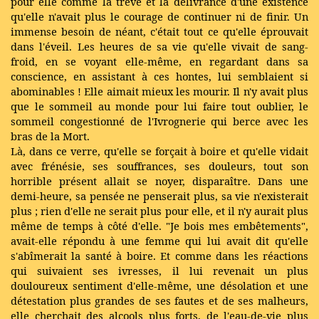
pour elle comme la trêve et la délivrance d'une existence
qu'elle n'avait plus le courage de continuer ni de finir. Un
immense besoin de néant, c'était tout ce qu'elle éprouvait
dans l'éveil. Les heures de sa vie qu'elle vivait de sang-
froid, en se voyant elle-même, en regardant dans sa
conscience, en assistant à ces hontes, lui semblaient si
abominables ! Elle aimait mieux les mourir. Il n'y avait plus
que le sommeil au monde pour lui faire tout oublier, le
sommeil congestionné de l'Ivrognerie qui berce avec les
bras de la Mort.
Là, dans ce verre, qu'elle se forçait à boire et qu'elle vidait
avec frénésie, ses souffrances, ses douleurs, tout son
horrible présent allait se noyer, disparaître. Dans une
demi-heure, sa pensée ne penserait plus, sa vie n'existerait
plus ; rien d'elle ne serait plus pour elle, et il n'y aurait plus
même de temps à côté d'elle. "Je bois mes embêtements",
avait-elle répondu à une femme qui lui avait dit qu'elle
s'abîmerait la santé à boire. Et comme dans les réactions
qui suivaient ses ivresses, il lui revenait un plus
douloureux sentiment d'elle-même, une désolation et une
détestation plus grandes de ses fautes et de ses malheurs,
elle cherchait des alcools plus forts, de l'eau-de-vie plus