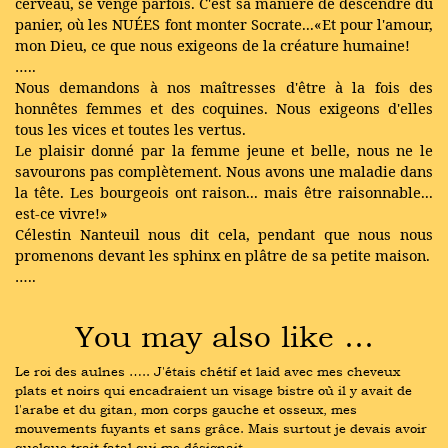
cerveau, se venge parfois. C'est sa manière de descendre du
panier, où les NUÉES font monter Socrate...«Et pour l'amour,
mon Dieu, ce que nous exigeons de la créature humaine!
…..
Nous demandons à nos maîtresses d'être à la fois des
honnêtes femmes et des coquines. Nous exigeons d'elles
tous les vices et toutes les vertus.
Le plaisir donné par la femme jeune et belle, nous ne le
savourons pas complètement. Nous avons une maladie dans
la tête. Les bourgeois ont raison... mais être raisonnable...
est-ce vivre!»
Célestin Nanteuil nous dit cela, pendant que nous nous
promenons devant les sphinx en plâtre de sa petite maison.
…..
You may also like …
Le roi des aulnes ….. J'étais chétif et laid avec mes cheveux 
plats et noirs qui encadraient un visage bistre où il y avait de 
l'arabe et du gitan, mon corps gauche et osseux, mes 
mouvements fuyants et sans grâce. Mais surtout je devais avoir 
quelque trait fatal qui me désignait …