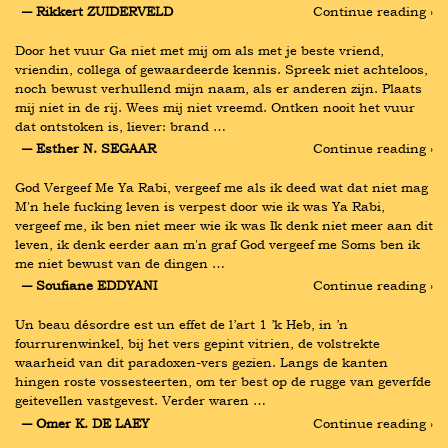
― Rikkert ZUIDERVELD
Continue reading ›
Door het vuur Ga niet met mij om als met je beste vriend, 
vriendin, collega of gewaardeerde kennis. Spreek niet achteloos, 
noch bewust verhullend mijn naam, als er anderen zijn. Plaats 
mij niet in de rij. Wees mij niet vreemd. Ontken nooit het vuur 
dat ontstoken is, liever: brand …
― Esther N. SEGAAR
Continue reading ›
God Vergeef Me Ya Rabi, vergeef me als ik deed wat dat niet mag 
M'n hele fucking leven is verpest door wie ik was Ya Rabi, 
vergeef me, ik ben niet meer wie ik was Ik denk niet meer aan dit 
leven, ik denk eerder aan m'n graf God vergeef me Soms ben ik 
me niet bewust van de dingen …
― Soufiane EDDYANI
Continue reading ›
Un beau désordre est un effet de l’art 1 ’k Heb, in ’n 
fourrurenwinkel, bij het vers gepint vitrien, de volstrekte 
waarheid van dit paradoxen-vers gezien. Langs de kanten 
hingen roste vossesteerten, om ter best op de rugge van geverfde 
geitevellen vastgevest. Verder waren …
― Omer K. DE LAEY
Continue reading ›