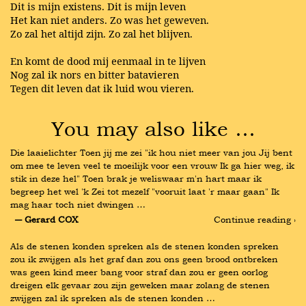
Dit is mijn existens. Dit is mijn leven
Het kan niet anders. Zo was het geweven.
Zo zal het altijd zijn. Zo zal het blijven.
En komt de dood mij eenmaal in te lijven
Nog zal ik nors en bitter batavieren
Tegen dit leven dat ik luid wou vieren.
You may also like …
Die laaielichter Toen jij me zei "ik hou niet meer van jou Jij bent 
om mee te leven veel te moeilijk voor een vrouw Ik ga hier weg, ik 
stik in deze hel" Toen brak je weliswaar m'n hart maar ik 
begreep het wel 'k Zei tot mezelf "vooruit laat 'r maar gaan" Ik 
mag haar toch niet dwingen …
― Gerard COX
Continue reading ›
Als de stenen konden spreken als de stenen konden spreken 
zou ik zwijgen als het graf dan zou ons geen brood ontbreken 
was geen kind meer bang voor straf dan zou er geen oorlog 
dreigen elk gevaar zou zijn geweken maar zolang de stenen 
zwijgen zal ik spreken als de stenen konden …