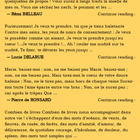
quelquefois de propos ! Vous sucez à longs traits la moelle de 
mes os, Vous me séchez les nerfs, le poumon et les …
― Rémi BELLEAU
Continue reading ›
Furieusement Je veux te prendre, toi que je tiens haletante 
Contre mes seins, les yeux de noirs de consentement ; Je veux 
te posséder comme un amant, Je veux te prendre jusqu'au 
coeur !...Je veux te prendre !... Ah ! rouler ma nudité sur ta 
nudité, Te fixer, te dévorer les yeux jusqu …
― Lucie DELARUE
Continue reading ›
Marie, baisez-moi ; non, ne me baisez pas Marie, baisez-moi ; 
non, ne me baisez pas, Mais tirez-moi le coeur de votre douce 
haleine ; Non, ne le tirez pas, mais hors de chaque veine Sucez-
moi toute l'âme éparse entre vos bras ; Non, ne la sucez pas ; 
car après le trépas Que …
― Pierre de RONSARD
Continue reading ›
Combien de livres Combien de livres nous accompagnent dans 
notre vie ! s’échappent d’eux des mots d’océans, de vents, de 
fleuves, de rosée, de forêts, des mots d’amitié, d’amour, de 
délicatesse, de quotidien courage, d’héroïsme, de douleur, du 
spleen, des mots tout simples qui …