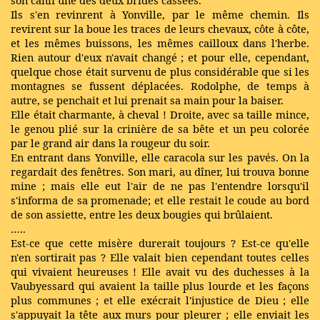
Ils s'en revinrent à Yonville, par le même chemin. Ils
revirent sur la boue les traces de leurs chevaux, côte à côte,
et les mêmes buissons, les mêmes cailloux dans l'herbe.
Rien autour d'eux n'avait changé ; et pour elle, cependant,
quelque chose était survenu de plus considérable que si les
montagnes se fussent déplacées. Rodolphe, de temps à
autre, se penchait et lui prenait sa main pour la baiser.
Elle était charmante, à cheval ! Droite, avec sa taille mince,
le genou plié sur la crinière de sa bête et un peu colorée
par le grand air dans la rougeur du soir.
En entrant dans Yonville, elle caracola sur les pavés. On la
regardait des fenêtres. Son mari, au dîner, lui trouva bonne
mine ; mais elle eut l'air de ne pas l'entendre lorsqu'il
s'informa de sa promenade; et elle restait le coude au bord
de son assiette, entre les deux bougies qui brûlaient.
…..
Est-ce que cette misère durerait toujours ? Est-ce qu'elle
n'en sortirait pas ? Elle valait bien cependant toutes celles
qui vivaient heureuses ! Elle avait vu des duchesses à la
Vaubyessard qui avaient la taille plus lourde et les façons
plus communes ; et elle exécrait l'injustice de Dieu ; elle
s'appuyait la tête aux murs pour pleurer ; elle enviait les