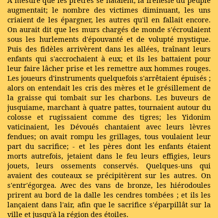
augmentait; le nombre des victimes diminuant, les uns
criaient de les épargner, les autres qu'il en fallait encore.
On aurait dit que les murs chargés de monde s'écroulaient
sous les hurlements d'épouvanté et de volupté mystique.
Puis des fidèles arrivèrent dans les allées, traînant leurs
enfants qui s'accrochaient à eux; et ils les battaient pour
leur faire lâcher prise et les remettre aux hommes rouges.
Les joueurs d'instruments quelquefois s'arrêtaient épuisés ;
alors on entendait les cris des mères et le grésillement de
la graisse qui tombait sur les charbons. Les buveurs de
jusquiame, marchant à quatre pattes, tournaient autour du
colosse et rugissaient comme des tigres; les Yidonim
vaticinaient, les Dévoués chantaient avec leurs lèvres
fendues; on avait rompu les grillages, tous voulaient leur
part du sacrifice; - et les pères dont les enfants étaient
morts autrefois, jetaient dans le feu leurs effigies, leurs
jouets, leurs ossements conservés. Quelques-uns qui
avaient des couteaux se précipitèrent sur les autres. On
s'entr'égorgea. Avec des vans de bronze, les hiérodoules
prirent au bord de la dalle les cendres tombées ; et ils les
lançaient dans l'air, afin que le sacrifice s'éparpillât sur la
ville et jusqu'à la région des étoiles.