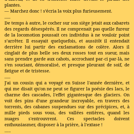
plantes.
— Marchez donc ! s’écria la voix plus furieusement.
.....
De temps à autre, le cocher sur son siège jetait aux cabarets
des regards désespérés. Il ne comprenait pas quelle fureur
de la locomotion poussait ces individus à ne vouloir point
s’arrêter. Il essayait quelquefois, et aussitôt il entendait
derrière lui partir des exclamations de colère. Alors il
cinglait de plus belle ses deux rosses tout en sueur, mais
sans prendre garde aux cahots, accrochant par-ci par-là, ne
s’en souciant, démoralisé, et presque pleurant de soif, de
fatigue et de tristesse.
.....
J'ai un cousin qui a voyagé en Suisse l'année dernière, et
qui me disait qu'on ne peut se figurer la poésie des lacs, le
charme des cascades, l'effet gigantesque des glaciers. On
voit des pins d'une grandeur incroyable, en travers des
torrents, des cabanes suspendues sur des précipices, et, à
mille pieds sous vous, des vallées entières, quand les
nuages s'entrouvrent. Ces spectacles doivent
enthousiasmer, disposer à la prière, à l'extase !
…..