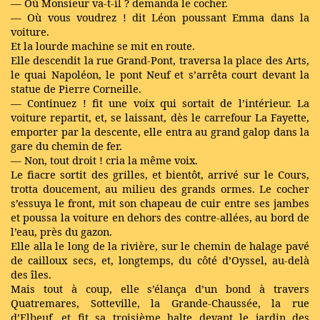
— Où Monsieur va-t-il ? demanda le cocher.
— Où vous voudrez ! dit Léon poussant Emma dans la
voiture.
Et la lourde machine se mit en route.
Elle descendit la rue Grand-Pont, traversa la place des Arts,
le quai Napoléon, le pont Neuf et s’arrêta court devant la
statue de Pierre Corneille.
— Continuez ! fit une voix qui sortait de l’intérieur. La
voiture repartit, et, se laissant, dès le carrefour La Fayette,
emporter par la descente, elle entra au grand galop dans la
gare du chemin de fer.
— Non, tout droit ! cria la même voix.
Le fiacre sortit des grilles, et bientôt, arrivé sur le Cours,
trotta doucement, au milieu des grands ormes. Le cocher
s’essuya le front, mit son chapeau de cuir entre ses jambes
et poussa la voiture en dehors des contre-allées, au bord de
l’eau, près du gazon.
Elle alla le long de la rivière, sur le chemin de halage pavé
de cailloux secs, et, longtemps, du côté d’Oyssel, au-delà
des îles.
Mais tout à coup, elle s’élança d’un bond à travers
Quatremares, Sotteville, la Grande-Chaussée, la rue
d’Elbeuf, et fit sa troisième halte devant le jardin des