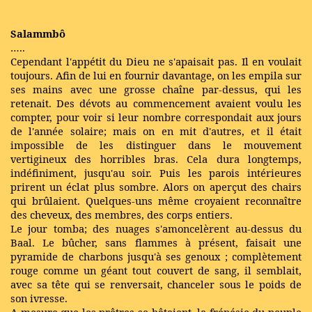
Salammbô
…..
Cependant l'appétit du Dieu ne s'apaisait pas. Il en voulait
toujours. Afin de lui en fournir davantage, on les empila sur
ses mains avec une grosse chaîne par-dessus, qui les
retenait. Des dévots au commencement avaient voulu les
compter, pour voir si leur nombre correspondait aux jours
de l'année solaire; mais on en mit d'autres, et il était
impossible de les distinguer dans le mouvement
vertigineux des horribles bras. Cela dura longtemps,
indéfiniment, jusqu'au soir. Puis les parois intérieures
prirent un éclat plus sombre. Alors on aperçut des chairs
qui brûlaient. Quelques-uns même croyaient reconnaître
des cheveux, des membres, des corps entiers.
Le jour tomba; des nuages s'amoncelèrent au-dessus du
Baal. Le bûcher, sans flammes à présent, faisait une
pyramide de charbons jusqu'à ses genoux ; complètement
rouge comme un géant tout couvert de sang, il semblait,
avec sa tête qui se renversait, chanceler sous le poids de
son ivresse.
A mesure que les prêtres se hâtaient, la frénésie du peuple