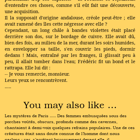
d'entendre ces choses, comme s'il eût fait une découverte,
une acquisition.
Il la supposait d'origine andalouse, créole peut-être ; elle
avait ramené des îles cette négresse avec elle ?
Cependant, un long châle à bandes violettes était placé
derrière son dos, sur le bordage de cuivre. Elle avait dû,
bien des fois, au milieu de la mer, durant les soirs humides,
en envelopper sa taille, s'en couvrir les pieds, dormir
dedans ! Mais, entraîné par les franges, il glissait peu à
peu, il allait tomber dans l'eau; Frédéric fit un bond et le
rattrapa. Elle lui dit :
-- Je vous remercie, monsieur.
Leurs yeux se rencontrèrent.
…..
You may also like …
Les mystères de Paris ..... Des femmes embusquées sous des 
porches voûtés, obscurs, profonds comme des cavernes, 
chantaient à demi-voix quelques refrains populaires. Une de ces 
créatures était sans doute connue de l’homme dont nous 
parlons ; car, s’arrêtant brusquement devant elle, il …