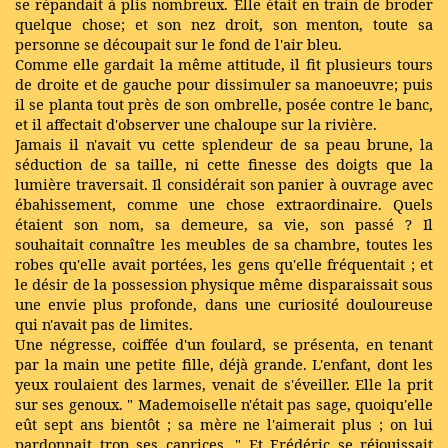
se répandait à plis nombreux. Elle était en train de broder
quelque chose; et son nez droit, son menton, toute sa
personne se découpait sur le fond de l'air bleu.
Comme elle gardait la même attitude, il fit plusieurs tours
de droite et de gauche pour dissimuler sa manoeuvre; puis
il se planta tout près de son ombrelle, posée contre le banc,
et il affectait d'observer une chaloupe sur la rivière.
Jamais il n'avait vu cette splendeur de sa peau brune, la
séduction de sa taille, ni cette finesse des doigts que la
lumière traversait. Il considérait son panier à ouvrage avec
ébahissement, comme une chose extraordinaire. Quels
étaient son nom, sa demeure, sa vie, son passé ? Il
souhaitait connaître les meubles de sa chambre, toutes les
robes qu'elle avait portées, les gens qu'elle fréquentait ; et
le désir de la possession physique même disparaissait sous
une envie plus profonde, dans une curiosité douloureuse
qui n'avait pas de limites.
Une négresse, coiffée d'un foulard, se présenta, en tenant
par la main une petite fille, déjà grande. L'enfant, dont les
yeux roulaient des larmes, venait de s'éveiller. Elle la prit
sur ses genoux. " Mademoiselle n'était pas sage, quoiqu'elle
eût sept ans bientôt ; sa mère ne l'aimerait plus ; on lui
pardonnait trop ses caprices. " Et Frédéric se réjouissait