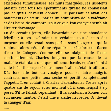
existences tumultueuses, les nuits masquées, les insolents
plaisirs avec tous les éperduments qu'elle ne connaissait
pas et qu'ils devaient donner. Elle pâlissait et avait des
battements de cœur. Charles lui administra de la valériane
et des bains de camphre. Tout ce que l'on essayait semblait
l'irriter davantage.
En de certains jours, elle bavardait avec une abondance
fébrile ; à ces exaltations succédaient tout à coup des
torpeurs où elle restait sans parler, sans bouger. Ce qui la
ranimait alors, c'était de se répandre sur les bras un flacon
d'eau de Cologne. Comme elle se plaignait de Tostes
continuellement, Charles imagina que la cause de sa
maladie était dans quelque influence locale, et, s'arrêtant à
cette idée, il songea sérieusement à aller s'établir ailleurs.
Dès lors elle but du vinaigre pour se faire maigrir,
contracta une petite toux sèche et perdit complètement
l'appétit. Il en coûtait à Charles d'abandonner Tostes après
quatre ans de séjour et au moment où il commençait à s'y
poser. S'il le fallait, cependant ! Il la conduisit à Rouen voir
son ancien maître. C'était une maladie nerveuse. On devait
la changer d'air.
…..