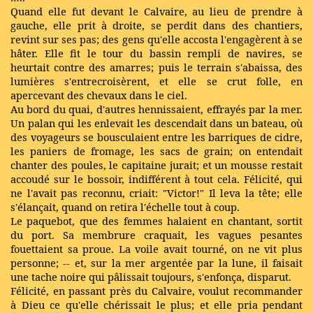
Quand elle fut devant le Calvaire, au lieu de prendre à
gauche, elle prit à droite, se perdit dans des chantiers,
revint sur ses pas; des gens qu'elle accosta l'engagèrent à se
hâter. Elle fit le tour du bassin rempli de navires, se
heurtait contre des amarres; puis le terrain s'abaissa, des
lumières s'entrecroisèrent, et elle se crut folle, en
apercevant des chevaux dans le ciel.
Au bord du quai, d'autres hennissaient, effrayés par la mer.
Un palan qui les enlevait les descendait dans un bateau, où
des voyageurs se bousculaient entre les barriques de cidre,
les paniers de fromage, les sacs de grain; on entendait
chanter des poules, le capitaine jurait; et un mousse restait
accoudé sur le bossoir, indifférent à tout cela. Félicité, qui
ne l'avait pas reconnu, criait: "Victor!" Il leva la tête; elle
s'élançait, quand on retira l'échelle tout à coup.
Le paquebot, que des femmes halaient en chantant, sortit
du port. Sa membrure craquait, les vagues pesantes
fouettaient sa proue. La voile avait tourné, on ne vit plus
personne; -- et, sur la mer argentée par la lune, il faisait
une tache noire qui pâlissait toujours, s'enfonça, disparut.
Félicité, en passant près du Calvaire, voulut recommander
à Dieu ce qu'elle chérissait le plus; et elle pria pendant