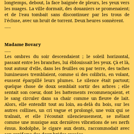
longtemps, debout, la face baignée de pleurs, les yeux vers
les nuages. La ville dormait, des douaniers se promenaient;
et de l'eau tombait sans discontinuer par les trous de
l'écluse, avec un bruit de torrent. Deux heures sonnèrent.
…..
Madame Bovary
…..
Les ombres du soir descendaient ; le soleil horizontal,
passant entre les branches, lui éblouissait les yeux. Çà et là,
tout autour d'elle, dans les feuilles ou par terre, des taches
lumineuses tremblaient, comme si des colibris, en volant,
eussent éparpillé leurs plumes. Le silence était partout;
quelque chose de doux semblait sortir des arbres ; elle
sentait son coeur, dont les battements recommençaient, et
le sang circuler dans sa chair comme un fleuve de lait.
Alors, elle entendit tout au loin, au-delà du bois, sur les
autres collines, un cri vague et prolongé, une voix qui se
traînait, et elle l'écoutait silencieusement, se mêlant
comme une musique aux dernières vibrations de ses nerfs
émus. Rodolphe, le cigare aux dents, raccommodait avec
son canif une des deux brides cassées.