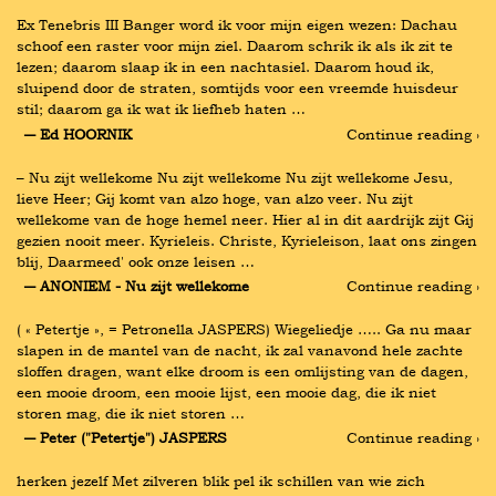
Ex Tenebris III Banger word ik voor mijn eigen wezen: Dachau 
schoof een raster voor mijn ziel. Daarom schrik ik als ik zit te 
lezen; daarom slaap ik in een nachtasiel. Daarom houd ik, 
sluipend door de straten, somtijds voor een vreemde huisdeur 
stil; daarom ga ik wat ik liefheb haten …
― Ed HOORNIK
Continue reading ›
– Nu zijt wellekome Nu zijt wellekome Nu zijt wellekome Jesu, 
lieve Heer; Gij komt van alzo hoge, van alzo veer. Nu zijt 
wellekome van de hoge hemel neer. Hier al in dit aardrijk zijt Gij 
gezien nooit meer. Kyrieleis. Christe, Kyrieleison, laat ons zingen 
blij, Daarmeed' ook onze leisen …
― ANONIEM - Nu zijt wellekome
Continue reading ›
( « Petertje », = Petronella JASPERS) Wiegeliedje ….. Ga nu maar 
slapen in de mantel van de nacht, ik zal vanavond hele zachte 
sloffen dragen, want elke droom is een omlijsting van de dagen, 
een mooie droom, een mooie lijst, een mooie dag, die ik niet 
storen mag, die ik niet storen …
― Peter ("Petertje") JASPERS
Continue reading ›
herken jezelf Met zilveren blik pel ik schillen van wie zich 